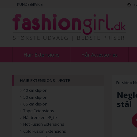
KUNDESERVICE
1
Hair Extensions
Hår Accessories
HAIR EXTENSIONS - ÆGTE
Forside
»
Ne
40 cm clip-on
Negle
50 cm clip-on
stål
65 cm clip-on
Tape Extensions
Hår trenser - Ægte
-
Hot Fusion Extensions
Cold Fusion Extensions