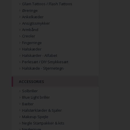
Glam Tattoos / Flash Tattoos
Øreringe
Ankelkæder
Ansigtssmykker
Armbånd
Creoler
Fingerringe
Halskæder
Halskæder - Alfabet
Perlesæt / DIY Smykkesæt
Halskæde - Stjernetegn
ACCESSORIES
Solbriller
Blue Light briller
Bælter
Halstørklæder & Sjaler
Makeup Spejle
Negle Startpakker & kits
Nøgleringe