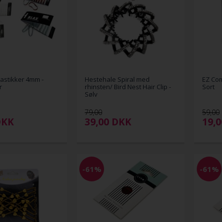
astikker 4mm -
Hestehale Spiral med
EZ Com
r
rhinsten/ Bird Nest Hair Clip -
Sort
Sølv
79,00
59,00
DKK
39,00
DKK
19,
-61%
-61%