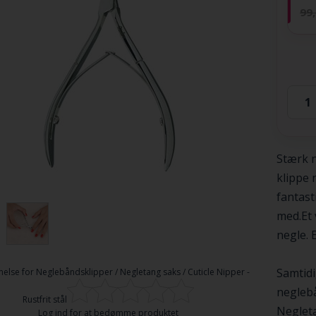
99
Stærk n
klippe 
fantast
med.Et 
negle. E
Samtidi
else for
Neglebåndsklipper / Negletang saks / Cuticle Nipper -
neglebå
Rustfrit stål
Negleta
Log ind for at bedømme produktet