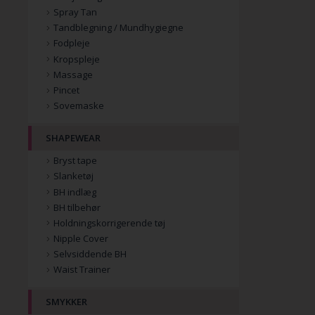
Spray Tan
Tandblegning / Mundhygiegne
Fodpleje
Kropspleje
Massage
Pincet
Sovemaske
SHAPEWEAR
Bryst tape
Slanketøj
BH indlæg
BH tilbehør
Holdningskorrigerende tøj
Nipple Cover
Selvsiddende BH
Waist Trainer
SMYKKER