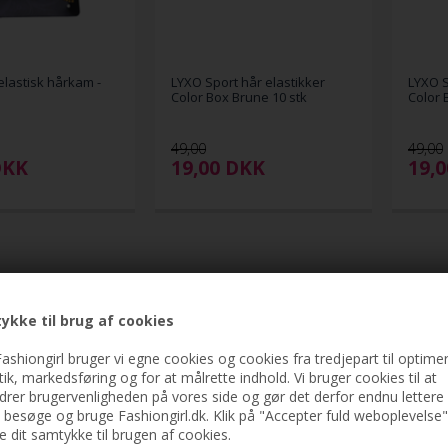
lastisk hårkam -
LYXO Sport hår elastikker
LYXO S
Color Box Brune 10 stk
Color 
49,00
49,00
DKK
19,00
DKK
19,
ykke til brug af cookies
ashiongirl bruger vi egne cookies og cookies fra tredjepart til optimer
stik, markedsføring og for at målrette indhold. Vi bruger cookies til at
drer brugervenligheden på vores side og gør det derfor endnu lettere 
t besøge og bruge Fashiongirl.dk. Klik på "Accepter fuld weboplevelse"
ve dit samtykke til brugen af cookies.