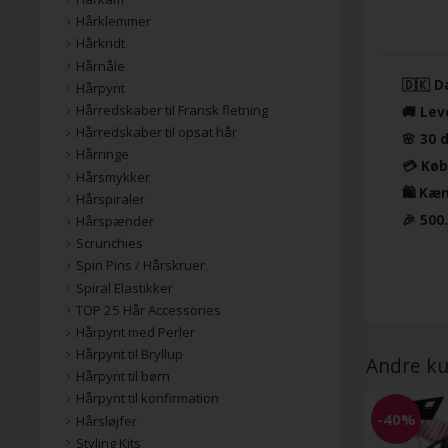
Hårklemmer
Hårkridt
Hårnåle
🇩🇰 D
Hårpynt
Hårredskaber til Fransk fletning
🚚 Lev
Hårredskaber til opsat hår
🌸 30 
Hårringe
💳 Køb
Hårsmykker
🛍️ Kæ
Hårspiraler
🎉 500
Hårspænder
Scrunchies
Spin Pins / Hårskruer
Spiral Elastikker
TOP 25 Hår Accessories
Hårpynt med Perler
Hårpynt til Bryllup
Andre ku
Hårpynt til børn
Hårpynt til konfirmation
-40%
Hårsløjfer
Styling Kits