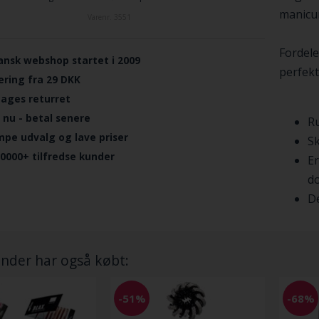
manicur
Varenr.
3551
Fordele
ansk webshop startet i 2009
perfekt
ering fra 29 DKK
dages returret
 nu - betal senere
Ru
mpe udvalg og lave priser
Sk
.0000+ tilfredse kunder
E
do
De
nder har også købt:
-51%
-68%