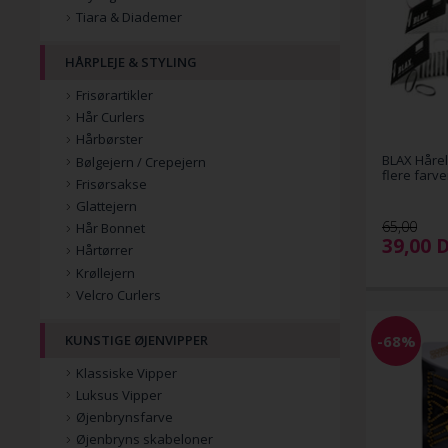
Tiara & Diademer
HÅRPLEJE & STYLING
Frisørartikler
Hår Curlers
Hårbørster
BLAX Hårel
Bølgejern / Crepejern
flere farve
Frisørsakse
Glattejern
65,00
Hår Bonnet
39,00
Hårtørrer
Krøllejern
Velcro Curlers
-68%
KUNSTIGE ØJENVIPPER
Klassiske Vipper
Luksus Vipper
Øjenbrynsfarve
Øjenbryns skabeloner