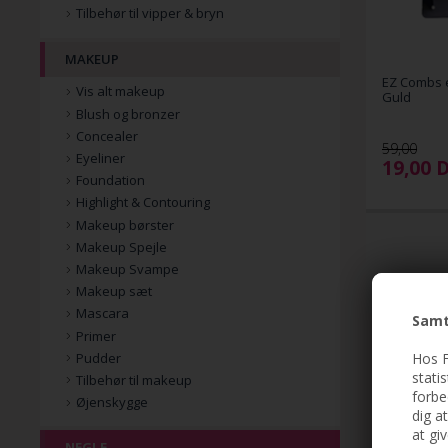
Tilbehør til vipper & bryn
MAKEUP
EZ Combs e
Vis alt makeup
Guld
Blush og bronzer
Concealer
59,00
Eyeliner
19,00
Foundation
Highlight & Contouring
Makeup børster
Makeup Spejle
Makeup Svampe
Makeup sæt
Mascara
Samt
Primer
Hos F
Pudder
stati
Tilbehør til makeup
forbe
Øjenskygge
dig a
at gi
NEGLE