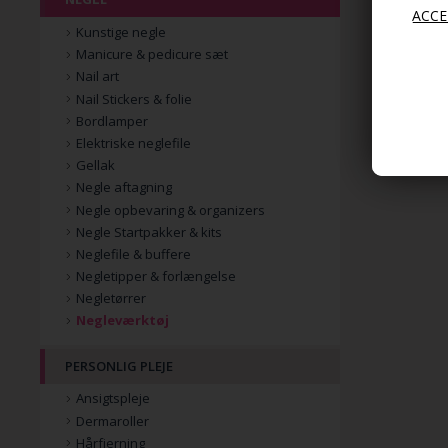
Kunstige negle
Manicure & pedicure sæt
Nail art
Nail Stickers & folie
Bordlamper
Elektriske neglefile
Gellak
Negle aftagning
Negle opbevaring & organizers
Negle Startpakker & kits
Neglefile & buffere
Negletipper & forlængelse
Negletørrer
Negleværktøj
PERSONLIG PLEJE
Ansigtspleje
Dermaroller
Hårfjerning