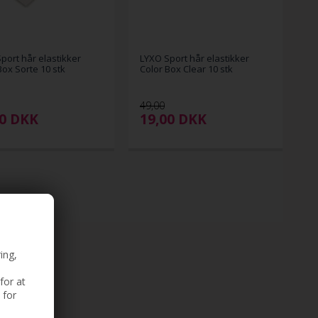
port hår elastikker
LYXO Sport hår elastikker
Box Sorte 10 stk
Color Box Clear 10 stk
49,00
00
DKK
19,00
DKK
ing,
for at
 for