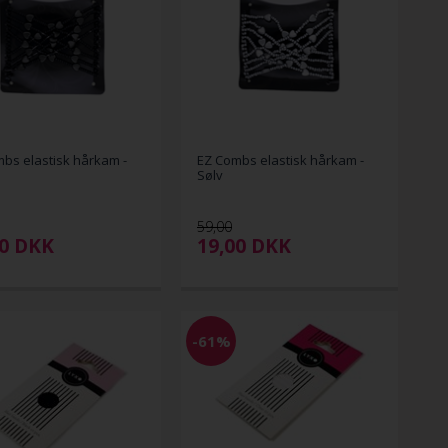
bs elastisk hårkam -
EZ Combs elastisk hårkam -
Sølv
59,00
00
DKK
19,00
DKK
-61%