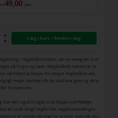
49,00
,00
DKK
Læg i kurv – Sendes i dag
egletang / neglebåndskliper, der er velegnet til at
negle på fingre og tæer. Neglebånds saksen er et
isk værktøjtil at klippe for meget neglebånd væk
vigtigt negle værktøj når du skal lave gele og akryl
ller til manicure.
g kan den også bruges til at klippe overflødige
nd af rundt langt neglen før neglebehandlinger.
ngen er et vigtigt værktøj for enhver som går op i