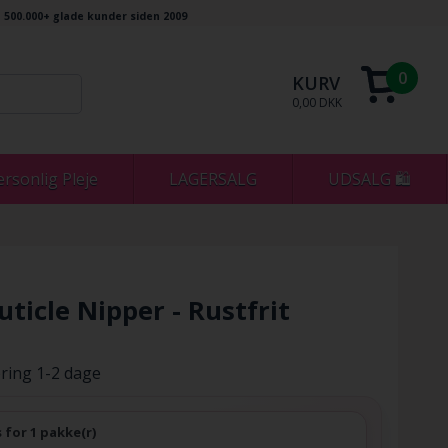
500.000+ glade kunder siden 2009
0
KURV
0,00 DKK
ersonlig Pleje
LAGERSALG
UDSALG 🛍
ticle Nipper - Rustfrit
ring 1-2 dage
s for 1 pakke(r)