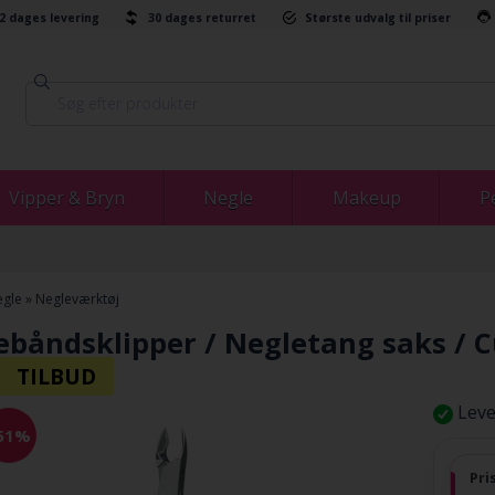
-2 dages levering
30 dages returret
Største udvalg til priser
Vipper & Bryn
Negle
Makeup
P
gle
»
Negleværktøj
båndsklipper / Negletang saks / Cu
Leve
51%
Pri