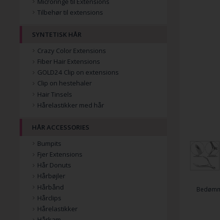
Microringe til Extensions
Tilbehør til extensions
SYNTETISK HÅR
Crazy Color Extensions
Fiber Hair Extensions
GOLD24 Clip on extensions
Clip on hestehaler
Hair Tinsels
Hårelastikker med hår
HÅR ACCESSORIES
Bumpits
Fjer Extensions
Hår Donuts
Hårbøjler
Hårbånd
Bedømm
Hårclips
Hårelastikker
Hårkam