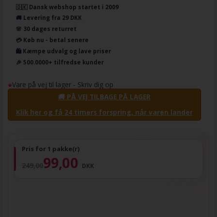
🇩🇰 Dansk webshop startet i 2009
🚚 Levering fra 29 DKK
🌸 30 dages returret
💳 Køb nu - betal senere
🛍️ Kæmpe udvalg og lave priser
🎉 500.0000+ tilfredse kunder
Vare på vej til lager - Skriv dig op
🚚 PÅ VEJ TILBAGE PÅ LAGER
Klik her og få 24 timers forspring, når varen lander
Pris for 1 pakke(r)
99,00
249,00
DKK