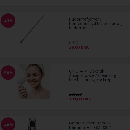
Hudormefjerner /
-43%
Komedonspyd til bumser og
hudorme
69,00
39,00
DKK
UNIQ 4-i-1 Elektrisk
-50%
Ansigtsbørste / Cleansing
brush til ansigt og krop
399,00
199,00
DKK
Gemei Næsetrimmer /
-40%
Hårtrimmer - GM-3002