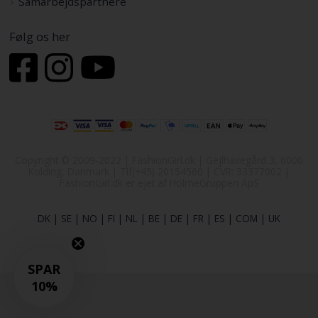
Samarbejdspartnere
Følg os her
Copyright © 2009-2022 | FashionGirl.dk | Gejlhavegård 3, 6000
Kolding, Danmark | Tlf(+45) 20154560 | CVR: 33377002 |
FashionGirl.dk er ejet af HolmeGruppen ApS
DK
|
SE
|
NO
|
FI
|
NL
|
BE
|
DE
|
FR
|
ES
|
COM
|
UK
SPAR
10%