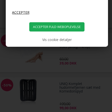
gaveidé
29,00
DKK
100 Voks strips / Wax strips
Vis cookie detaljer
-43%
hårfjerningsstrimler til varm
voks (ansigt / krop)
69,00
39,00
DKK
UNIQ Komplet
-50%
hudormefjerner-sæt med
Komedonspyd
199,00
99,00
DKK