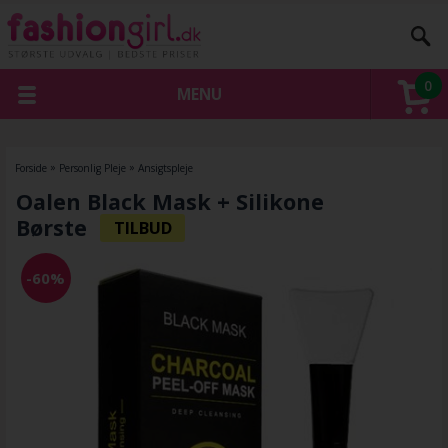
0
MENU
Forside
»
Personlig Pleje
»
Ansigtspleje
Oalen Black Mask + Silikone
Børste
-60%