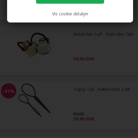
99,00
69,00
DKK
Vis cookie detaljer
Metal Hair Cuff - Guld eller Sølv
39,00
DKK
Topsy Tail - Pakke med 2 stk
-41%
49,00
29,00
DKK