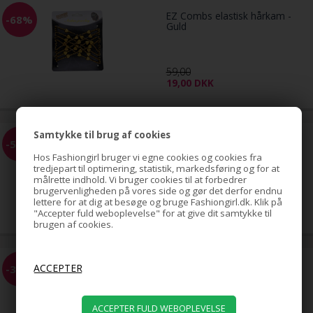
EZ Combs elastisk hårkam -
-68%
Guld
59,00
19,00
DKK
Samtykke til brug af cookies
Bendy Flexible Rollers 10 stk. -
-51%
Skumcurlere / papilotter
Hos Fashiongirl bruger vi egne cookies og cookies fra
tredjepart til optimering, statistik, markedsføring og for at
målrette indhold. Vi bruger cookies til at forbedrer
brugervenligheden på vores side og gør det derfor endnu
99,00
lettere for at dig at besøge og bruge Fashiongirl.dk. Klik på
49,00
DKK
"Accepter fuld weboplevelse" for at give dit samtykke til
brugen af cookies.
Hair Chalk pakke m/ 6 stk
-30%
hårkridt / farvekridt til håret