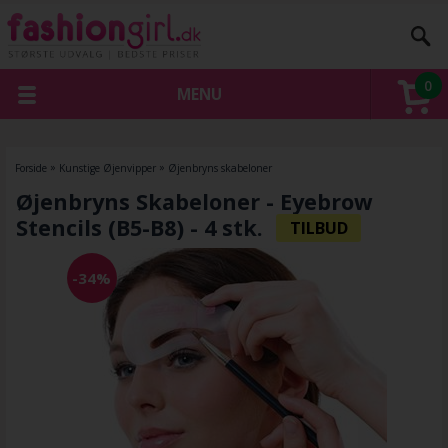
0
MENU
Forside
»
Kunstige Øjenvipper
»
Øjenbryns skabeloner
Øjenbryns Skabeloner - Eyebrow
Stencils (B5-B8) - 4 stk.
-34%