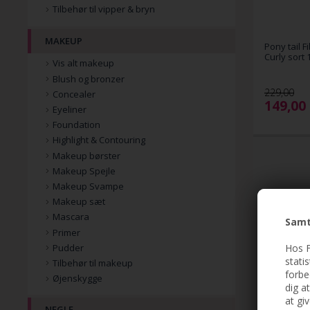
Tilbehør til vipper & bryn
MAKEUP
Pony tail F
Curly sort 
Vis alt makeup
Blush og bronzer
229,00
Concealer
149,00
Eyeliner
Foundation
Highlight & Contouring
Makeup børster
Makeup Spejle
Makeup Svampe
Makeup sæt
Mascara
Samt
Primer
Hos F
Pudder
stati
Tilbehør til makeup
forbe
Øjenskygge
dig a
at gi
NEGLE