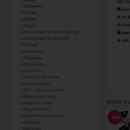
🇩🇰 D
Hårklemmer
🚚 Lev
Hårkridt
🌸 30 
Hårnåle
💳 Køb
Hårpynt
Hårredskaber til Fransk fletning
🛍️ Kæ
Hårredskaber til opsat hår
🎉 500
Hårringe
Hårsmykker
Hårspiraler
Hårspænder
Scrunchies
Spin Pins / Hårskruer
Spiral Elastikker
TOP 25 Hår Accessories
Hårpynt med Perler
Andre ku
Hårpynt til Bryllup
Hårpynt til børn
Hårpynt til konfirmation
-40%
Hårsløjfer
Styling Kits