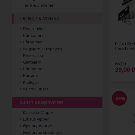
Tiara & Diademer
HÅRPLEJE & STYLING
Frisørartikler
Hår Curlers
Hårbørster
BLAX Hårel
flere farve
Bølgejern / Crepejern
Frisørsakse
Glattejern
65,00
39,00
Hår Bonnet
Hårtørrer
Krøllejern
Velcro Curlers
-35%
KUNSTIGE ØJENVIPPER
Klassiske Vipper
Luksus Vipper
Øjenbrynsfarve
Øjenbryns skabeloner