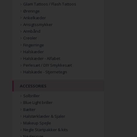
Glam Tattoos / Flash Tattoos
Øreringe
Ankelkæder
Ansigtssmykker
Armbånd
Creoler
Fingerringe
Halskæder
Halskæder - Alfabet
Perlesæt / DIY Smykkesæt
Halskæde - Stjernetegn
ACCESSORIES
Solbriller
Blue Light briller
Bælter
Halstørklæder & Sjaler
Makeup Spejle
Negle Startpakker & kits
Nøgleringe