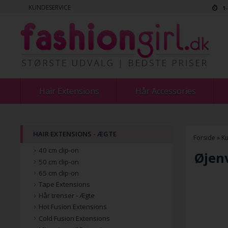
KUNDESERVICE
1
Hair Extensions
Hår Accessories
HAIR EXTENSIONS - ÆGTE
Forside
»
Ku
40 cm clip-on
Øjen
50 cm clip-on
65 cm clip-on
Tape Extensions
Hår trenser - Ægte
Hot Fusion Extensions
Cold Fusion Extensions