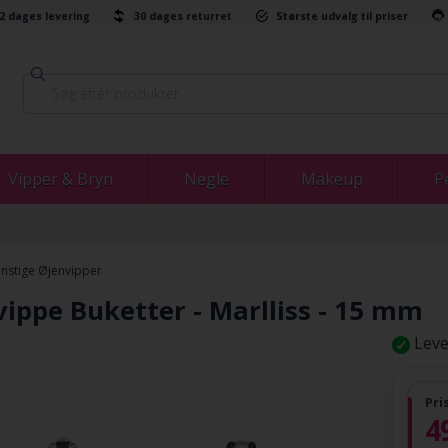
-2 dages levering
30 dages returret
Største udvalg til priser
Vipper & Bryn
Negle
Makeup
P
nstige Øjenvipper
vippe Buketter - Marlliss - 15 mm
Leve
Pri
4