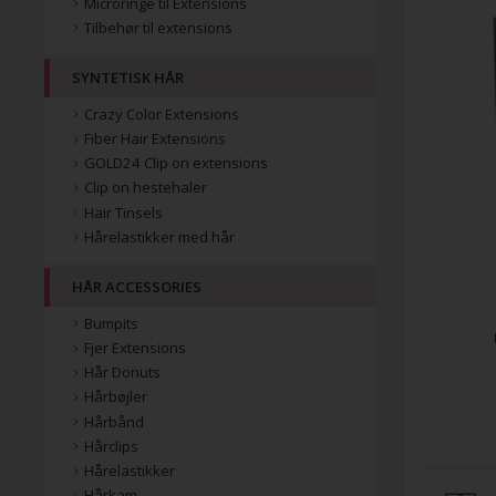
Microringe til Extensions
Tilbehør til extensions
SYNTETISK HÅR
Crazy Color Extensions
Fiber Hair Extensions
GOLD24 Clip on extensions
Clip on hestehaler
Hair Tinsels
Hårelastikker med hår
HÅR ACCESSORIES
Bumpits
Fjer Extensions
Hår Donuts
Hårbøjler
Hårbånd
Hårclips
Hårelastikker
Hårkam