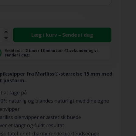
Læg i kurv – Sendes i dag
Bestil inden
2 timer
13 minutter
41 sekunder
og vi
sender i dag!
piksvipper fra Marlliss®-størrelse 15 mm med
t pasform.
t at tage på
0% naturlig og blandes naturligt med dine egne
jenvipper
rlliss øjenvipper er æstetisk buede
ver et langt og fuldt resultat
sultatet er et charmerende hjorteudseende