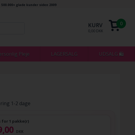
500.000+ glade kunder siden 2009
0
KURV
0,00 DKK
ersonlig Pleje
LAGERSALG
UDSALG 🛍
ring 1-2 dage
s for 1 pakke(r)
9,00
DKK