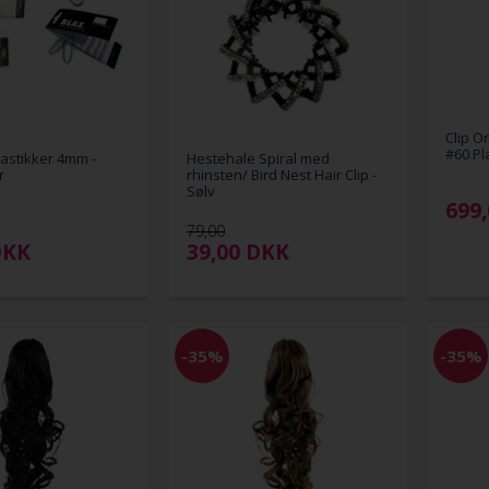
Clip O
#60 Pl
astikker 4mm -
Hestehale Spiral med
r
rhinsten/ Bird Nest Hair Clip -
Sølv
699,
79,00
DKK
39,00
DKK
-35%
-35%