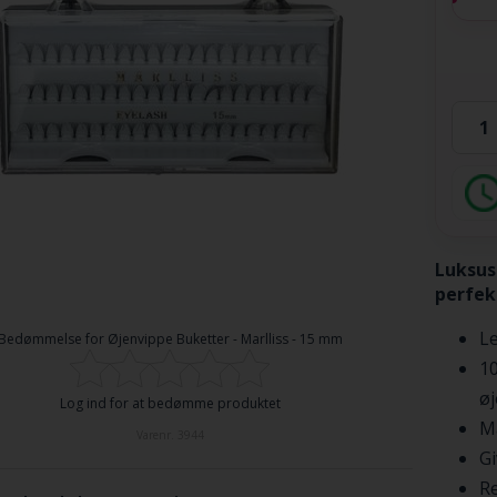
Luksus
perfek
Le
Bedømmelse for
Øjenvippe Buketter - Marlliss - 15 mm
10
ø
Log ind for at bedømme produktet
Ma
Varenr.
3944
Gi
Re