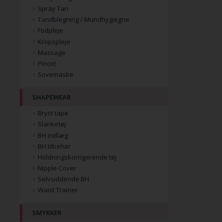
Spray Tan
Tandblegning / Mundhygiegne
Fodpleje
Kropspleje
Massage
Pincet
Sovemaske
SHAPEWEAR
Bryst tape
Slanketøj
BH indlæg
BH tilbehør
Holdningskorrigerende tøj
Nipple Cover
Selvsiddende BH
Waist Trainer
SMYKKER