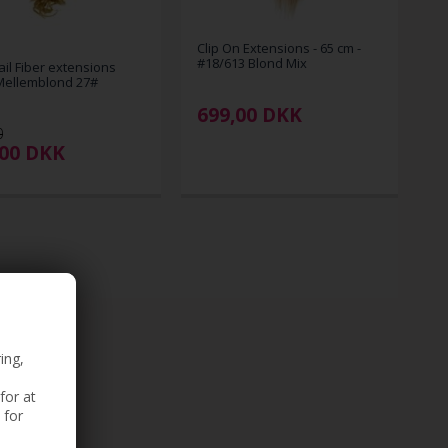
Clip On Extensions - 65 cm -
#18/613 Blond Mix
ail Fiber extensions
Mellemblond 27#
699,00
DKK
0
,00
DKK
ing,
for at
 for