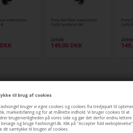
iber extensions
Pony tail Fiber extensions
Pony t
1#
Curly Lysebrun 6#
Curly 
229,00
229,0
DKK
149,00
DKK
149
ykke til brug af cookies
ashiongirl bruger vi egne cookies og cookies fra tredjepart til optimer
stik, markedsføring og for at målrette indhold. Vi bruger cookies til at
drer brugervenligheden på vores side og gør det derfor endnu lettere 
t besøge og bruge Fashiongirl.dk. Klik på "Accepter fuld weboplevelse"
ve dit samtykke til brugen af cookies.