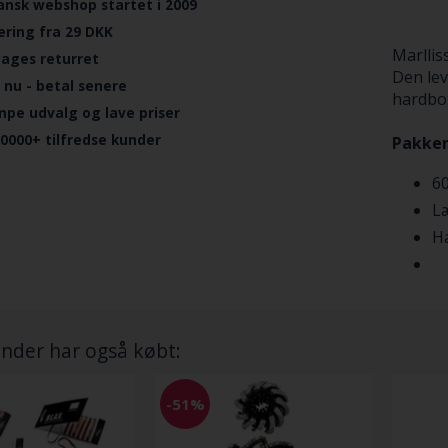
ansk webshop startet i 2009
ering fra 29 DKK
Marllis
dages returret
Den lev
 nu - betal senere
hardbo
mpe udvalg og lave priser
.0000+ tilfredse kunder
Pakken
60
L
H
nder har også købt:
-51%