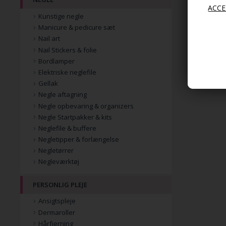
Kunstige negle
Manicure & pedicure sæt
Nail art
Nail Stickers & folie
Bordlamper
Elektriske neglefile
Gellak
Negle aftagning
Negle opbevaring & organizers
Negle Startpakker & kits
Neglefile & buffere
Negletipper & forlængelse
Negletørrer
Negleværktøj
PERSONLIG PLEJE
Ansigtspleje
Dermaroller
Hårfjerning