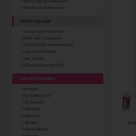
Microringe til Extensions
Tilbehør til extensions
SYNTETISK HÅR
Crazy Color Extensions
Fiber Hair Extensions
GOLD24 Clip on extensions
Clip on hestehaler
Hair Tinsels
Hårelastikker med hår
HÅR ACCESSORIES
Bumpits
Fjer Extensions
Hår Donuts
Hårbøjler
Hårbånd
Hårclips
Bed
Hårelastikker
Hårkam