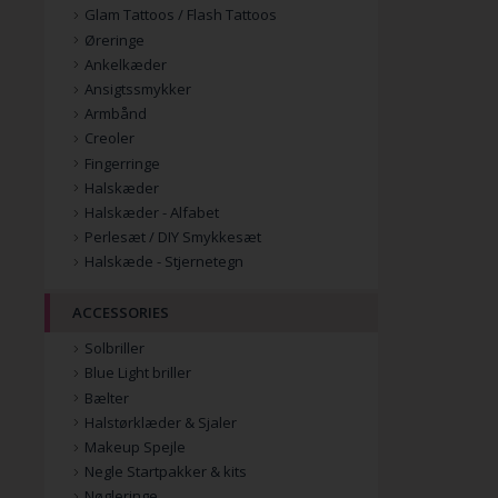
Glam Tattoos / Flash Tattoos
Øreringe
Ankelkæder
Ansigtssmykker
Armbånd
Creoler
Fingerringe
Halskæder
Halskæder - Alfabet
Perlesæt / DIY Smykkesæt
Halskæde - Stjernetegn
ACCESSORIES
Solbriller
Blue Light briller
Bælter
Halstørklæder & Sjaler
Makeup Spejle
Negle Startpakker & kits
Nøgleringe