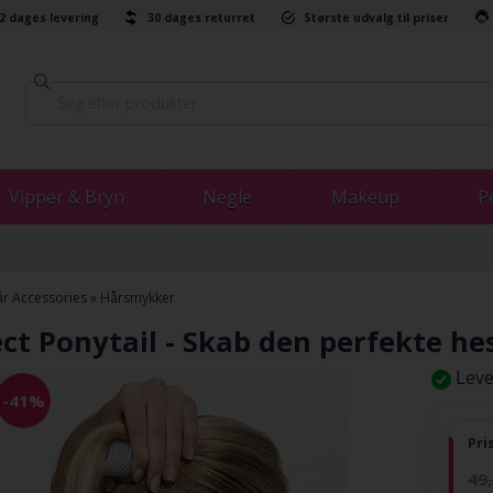
-2 dages levering
30 dages returret
Største udvalg til priser
Vipper & Bryn
Negle
Makeup
P
r Accessories
»
Hårsmykker
ct Ponytail - Skab den perfekte he
Leve
-41%
Pri
49