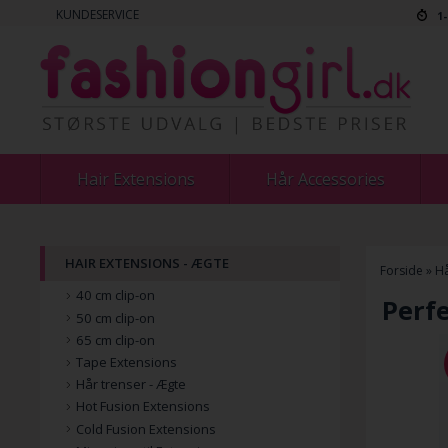
KUNDESERVICE
1
Hair Extensions
Hår Accessories
HAIR EXTENSIONS - ÆGTE
Forside
»
Hå
40 cm clip-on
Perfe
50 cm clip-on
65 cm clip-on
Tape Extensions
Hår trenser - Ægte
Hot Fusion Extensions
Cold Fusion Extensions