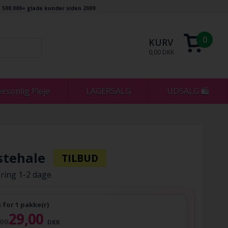
500.000+ glade kunder siden 2009
0
KURV
0,00 DKK
ersonlig Pleje
LAGERSALG
UDSALG 🛍
stehale
ring 1-2 dage
s for 1 pakke(r)
29,00
,00
DKK