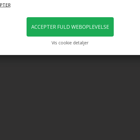
59,00
49,00
DKK
19,00
DKK
19,
Vis cookie detaljer