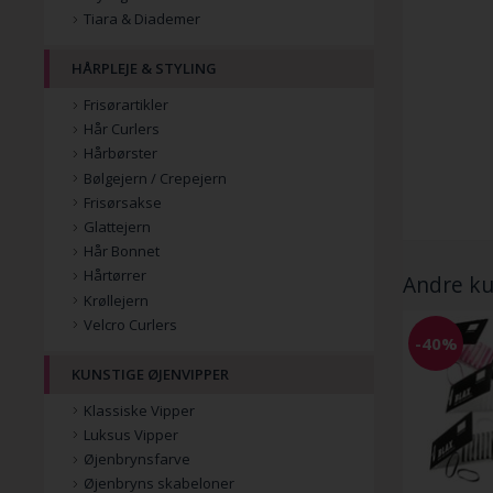
Tiara & Diademer
HÅRPLEJE & STYLING
Frisørartikler
Hår Curlers
Hårbørster
Bølgejern / Crepejern
Frisørsakse
Glattejern
Hår Bonnet
Hårtørrer
Andre ku
Krøllejern
Velcro Curlers
-40%
KUNSTIGE ØJENVIPPER
Klassiske Vipper
Luksus Vipper
Øjenbrynsfarve
Øjenbryns skabeloner