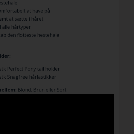
estehale
mfortabelt at have på
mt at sætte i håret
l alle hårtyper
ab den flotteste hestehale
lder:
stk Perfect Pony tail holder
stk Snagfree hårlastikker
mellem:
Blond, Brun eller Sort