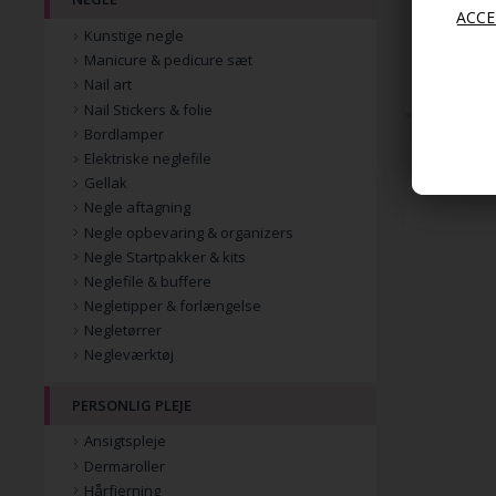
Kunstige negle
59,00
Manicure & pedicure sæt
19,00
Nail art
Nail Stickers & folie
Bordlamper
Elektriske neglefile
Gellak
Negle aftagning
Negle opbevaring & organizers
Negle Startpakker & kits
Neglefile & buffere
Negletipper & forlængelse
Negletørrer
Negleværktøj
PERSONLIG PLEJE
Ansigtspleje
Dermaroller
Hårfjerning