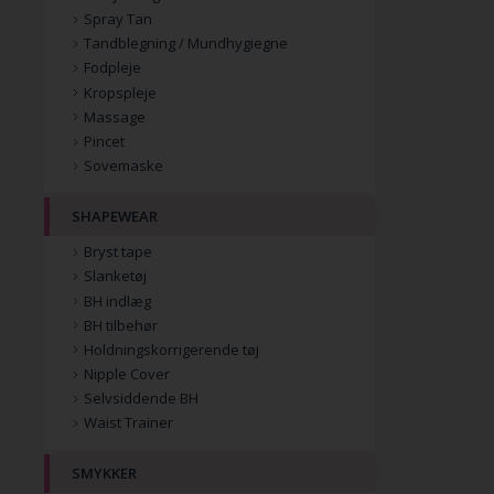
Spray Tan
Tandblegning / Mundhygiegne
Fodpleje
Kropspleje
Massage
Pincet
Sovemaske
SHAPEWEAR
Bryst tape
Slanketøj
BH indlæg
BH tilbehør
Holdningskorrigerende tøj
Nipple Cover
Selvsiddende BH
Waist Trainer
SMYKKER