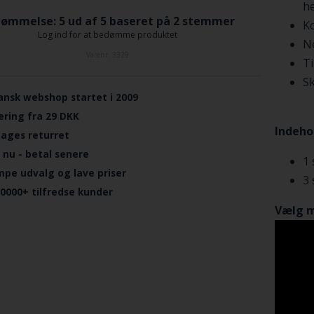
h
ømmelse: 5 ud af 5 baseret på
2
stemmer
Ko
Log ind for at bedømme produktet
Ne
Varenr.
3329
Ti
Sk
ansk webshop startet i 2009
ering fra 29 DKK
Indeho
dages returret
 nu - betal senere
1 
mpe udvalg og lave priser
3 
.0000+ tilfredse kunder
Vælg 