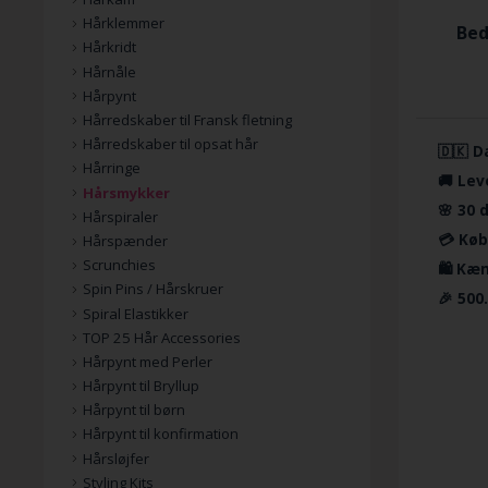
Hårklemmer
Bed
Hårkridt
Hårnåle
Hårpynt
Hårredskaber til Fransk fletning
Hårredskaber til opsat hår
🇩🇰 D
Hårringe
🚚 Lev
Hårsmykker
🌸 30 
Hårspiraler
💳 Køb
Hårspænder
Scrunchies
🛍️ Kæ
Spin Pins / Hårskruer
🎉 500
Spiral Elastikker
TOP 25 Hår Accessories
Hårpynt med Perler
Hårpynt til Bryllup
Hårpynt til børn
Hårpynt til konfirmation
Hårsløjfer
Styling Kits