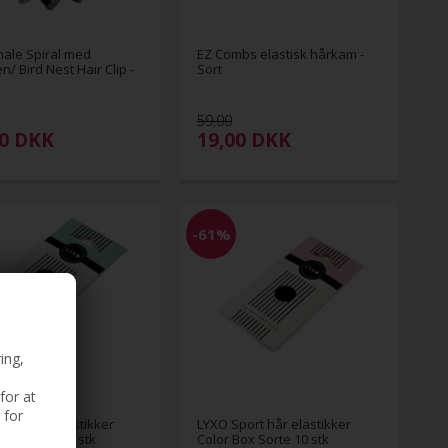
ale Spiral med
EZ Combs elastisk hårkam -
n/ Bird Nest Hair Clip -
Sort
59,00
00
DKK
19,00
DKK
-61%
ing,
for at
 for
port hår elastikker
LYXO Sport hår elastikker
Box Brune 10 stk
Color Box Sorte 10 stk