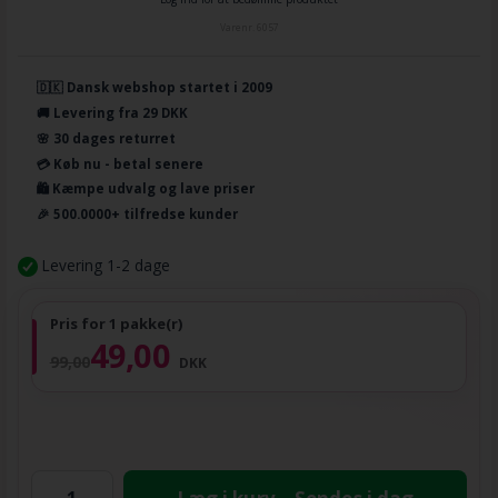
Varenr.
6057
🇩🇰 Dansk webshop startet i 2009
🚚 Levering fra 29 DKK
🌸 30 dages returret
💳 Køb nu - betal senere
🛍️ Kæmpe udvalg og lave priser
🎉 500.0000+ tilfredse kunder
Levering 1-2 dage
Pris for 1 pakke(r)
49,00
99,00
DKK