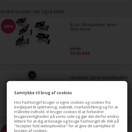
Andre kunder har også købt:
BLAX Hårelastikker 4mm -
-40%
flere farver
65,00
39,00
DKK
Hestehale Spiral med rhinsten/
Bird Nest Hair Clip - Guld
Samtykke til brug af cookies
79,00
DKK
Hos Fashiongirl bruger vi egne cookies og cookies fra
tredjepart til optimering, statistik, markedsføring og for at
målrette indhold. Vi bruger cookies til at forbedrer
brugervenligheden på vores side og gør det derfor endnu
lettere for at dig at besøge og bruge Fashiongirl.dk. Klik på
"Accepter fuld weboplevelse" for at give dit samtykke til
Hestehale Spiral med rhinsten/
brugen af cookies.
-51%