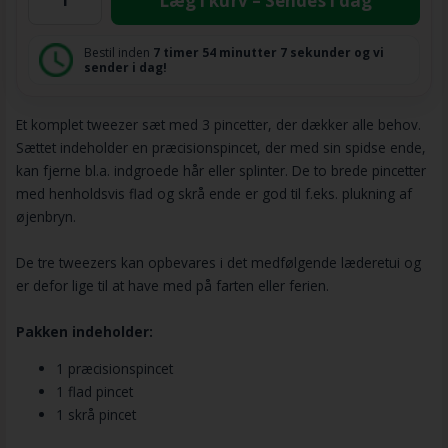
Læg i kurv – Sendes i dag
Bestil inden
7 timer
54 minutter
7 sekunder
og vi
sender i dag!
Et komplet tweezer sæt med 3 pincetter, der dækker alle behov.
Sættet indeholder en præcisionspincet, der med sin spidse ende,
kan fjerne bl.a. indgroede hår eller splinter. De to brede pincetter
med henholdsvis flad og skrå ende er god til f.eks. plukning af
øjenbryn.
De tre tweezers kan opbevares i det medfølgende læderetui og
er defor lige til at have med på farten eller ferien.
Pakken indeholder:
1 præcisionspincet
1 flad pincet
1 skrå pincet