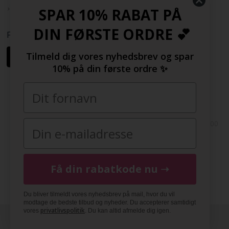
Samarbejdspartnere
SPAR 10% RABAT PÅ
DIN FØRSTE ORDRE 💕
Følg os her
Tilmeld dig vores nyhedsbrev og spar
10% på din første ordre ✨
Copyright © 2009-2022 | FashionGirl.dk | Gejlhavegård 3, 6000
Kolding, Danmark | Tlf(+45) 20154560 | CVR: 33377002 |
FashionGirl.dk er ejet af HolmeGruppen ApS
DK
|
SE
|
NO
|
FI
|
NL
|
BE
|
DE
|
FR
|
ES
|
COM
|
UK
Få din rabatkode nu ➝
Du bliver tilmeldt vores nyhedsbrev på mail, hvor du vil
modtage de bedste tilbud og nyheder. Du accepterer samtidigt
privatlivspolitik
vores
. Du kan altid afmelde dig igen.