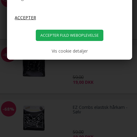
Bird Nest Hair Clip - Sølv
79,00
39,00
DKK
Vis cookie detaljer
EZ Combs elastisk hårkam -
-68%
Sort
59,00
19,00
DKK
EZ Combs elastisk hårkam -
-68%
Sølv
59,00
19,00
DKK