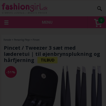
0
MENU
Forside
»
Personlig Pleje
»
Pincet
Pincet / Tweezer 3 sæt med
læderetui | til øjenbrynsplukning og
hårfjerning
-51%