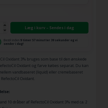
Læg i kurv – Sendes i dag
Bestil inden
9 timer
57 minutter
39 sekunder
og vi
sender i dag!
Cil Oxidant 3% bruges som base til den ønskede
RefectoCil Oxidant og farve købes separat. Du kan
ellem vandbaseret (liquid) eller cremebaseret
 RefectoCil Oxidant.
else:
and 10 dråber af RefectoCil Oxidant 3% med ca. 2