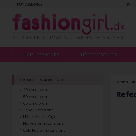
KUNDESERVICE
1
Hair Extensions
Hår Accessories
HAIR EXTENSIONS - ÆGTE
Forside
»
Ku
40 cm clip-on
Refec
50 cm clip-on
65 cm clip-on
Tape Extensions
Hår trenser - Ægte
Hot Fusion Extensions
Cold Fusion Extensions