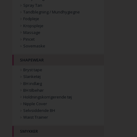
Spray Tan
Tandblegning / Mundhygiegne
Fodpleje
Kropspleje
Massage
Pincet
Sovemaske
SHAPEWEAR
Bryst tape
Slanketøj
BH indlæg
BH tilbehør
Holdningskorrigerende tøj
Nipple Cover
Selvsiddende BH
Waist Trainer
SMYKKER