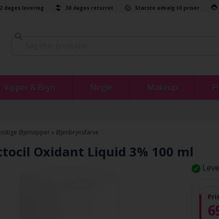
-2 dages levering
30 dages returret
Største udvalg til priser
Vipper & Bryn
Negle
Makeup
P
nstige Øjenvipper
»
Øjenbrynsfarve
tocil Oxidant Liquid 3% 100 ml
Leve
Pri
6