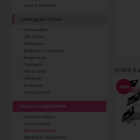
Tiara & Diademer
HÅRPLEJE & STYLING
Frisørartikler
Hår Curlers
Hårbørster
Bølgejern / Crepejern
Frisørsakse
Glattejern
Andre ku
Hår Bonnet
Hårtørrer
Krøllejern
-40%
Velcro Curlers
KUNSTIGE ØJENVIPPER
Klassiske Vipper
Luksus Vipper
Øjenbrynsfarve
Øjenbryns skabeloner