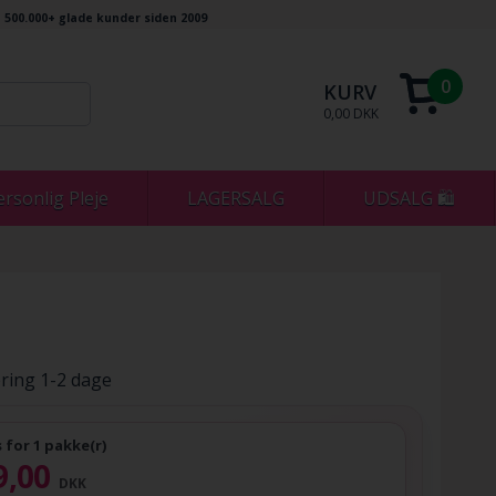
500.000+ glade kunder siden 2009
0
KURV
0,00 DKK
ersonlig Pleje
LAGERSALG
UDSALG 🛍
ring 1-2 dage
s for 1 pakke(r)
9,00
DKK