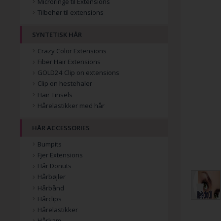
Microringe til Extensions
Tilbehør til extensions
SYNTETISK HÅR
Crazy Color Extensions
Fiber Hair Extensions
GOLD24 Clip on extensions
Clip on hestehaler
Hair Tinsels
Hårelastikker med hår
HÅR ACCESSORIES
Bumpits
Fjer Extensions
Hår Donuts
Hårbøjler
Hårbånd
Hårclips
Hårelastikker
Hårkam