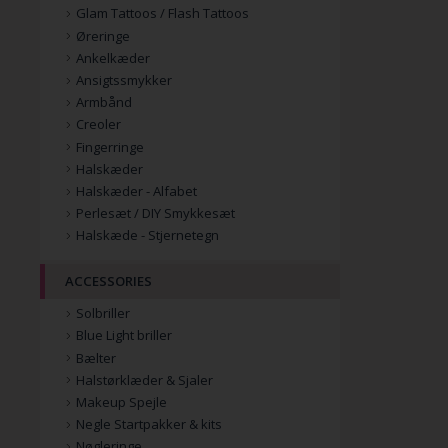
Glam Tattoos / Flash Tattoos
Øreringe
Ankelkæder
Ansigtssmykker
Armbånd
Creoler
Fingerringe
Halskæder
Halskæder - Alfabet
Perlesæt / DIY Smykkesæt
Halskæde - Stjernetegn
ACCESSORIES
Solbriller
Blue Light briller
Bælter
Halstørklæder & Sjaler
Makeup Spejle
Negle Startpakker & kits
Nøgleringe