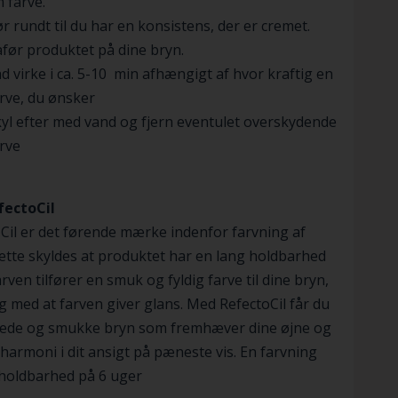
 farve.
r rundt til du har en konsistens, der er cremet.
før produktet på dine bryn.
d virke i ca. 5-10 min afhængigt af hvor kraftig en
rve, du ønsker
yl efter med vand og fjern eventulet overskydende
rve
ectoCil
Cil er det førende mærke indenfor farvning af
ette skyldes at produktet har en lang holdbarhed
arven tilfører en smuk og fyldig farve til dine bryn,
g med at farven giver glans. Med RefectoCil får du
ede og smukke bryn som fremhæver dine øjne og
harmoni i dit ansigt på pæneste vis. En farvning
holdbarhed på 6 uger