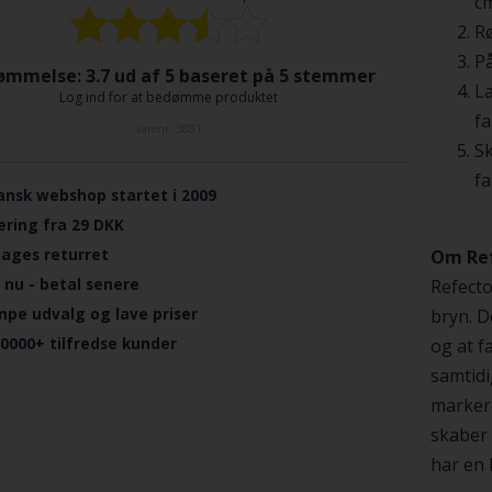
cm
Rø
På
mmelse: 3.7 ud af 5 baseret på
5
stemmer
La
Log ind for at bedømme produktet
fa
Varenr.
3801
Sk
fa
ansk webshop startet i 2009
ering fra 29 DKK
dages returret
Om Ref
 nu - betal senere
Refecto
mpe udvalg og lave priser
bryn. D
.0000+ tilfredse kunder
og at f
samtidi
marker
skaber 
har en 