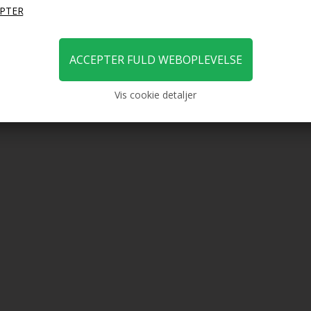
49,00
49,00
DKK
19,00
DKK
19,
Vis cookie detaljer