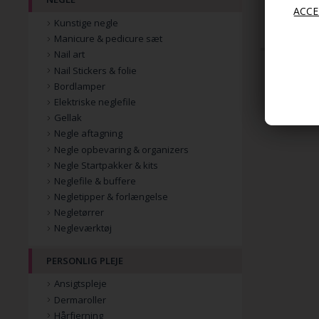
49,00
19,00
Kunstige negle
Manicure & pedicure sæt
Nail art
Nail Stickers & folie
Bordlamper
Elektriske neglefile
Gellak
Negle aftagning
Negle opbevaring & organizers
Negle Startpakker & kits
Neglefile & buffere
Negletipper & forlængelse
Negletørrer
Negleværktøj
PERSONLIG PLEJE
Ansigtspleje
Dermaroller
Hårfjerning