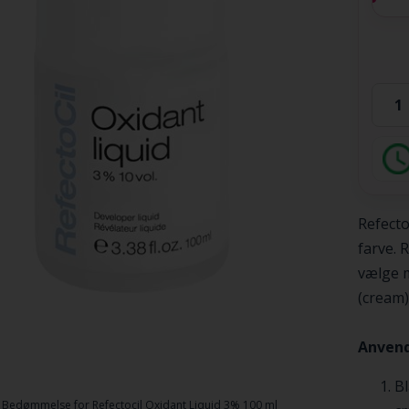
Refecto
farve. 
vælge m
(cream)
Anvend
Bl
Bedømmelse for
Refectocil Oxidant Liquid 3% 100 ml