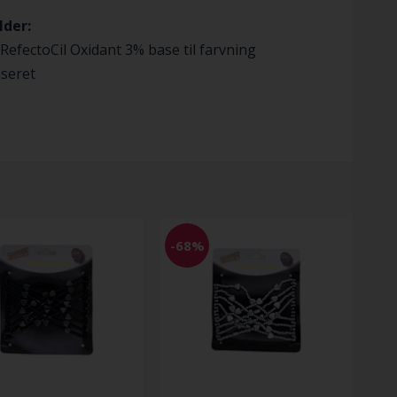
lder:
 RefectoCil Oxidant 3% base til farvning
seret
-68%