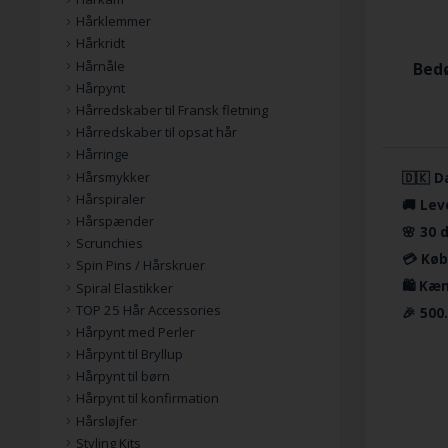
Hårklemmer
Hårkridt
Hårnåle
Bedø
Hårpynt
Hårredskaber til Fransk fletning
Hårredskaber til opsat hår
Hårringe
Hårsmykker
🇩🇰 D
Hårspiraler
🚚 Lev
Hårspænder
🌸 30 
Scrunchies
💳 Køb
Spin Pins / Hårskruer
🛍️ Kæ
Spiral Elastikker
TOP 25 Hår Accessories
🎉 500
Hårpynt med Perler
Hårpynt til Bryllup
Hårpynt til børn
Hårpynt til konfirmation
Hårsløjfer
Styling Kits