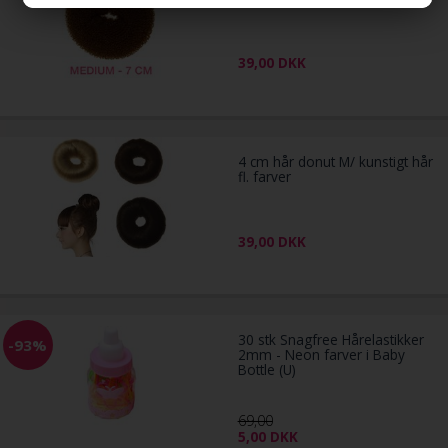
39,00
DKK
4 cm hår donut M/ kunstigt hår
fl. farver
39,00
DKK
30 stk Snagfree Hårelastikker
-93%
2mm - Neon farver i Baby
Bottle (U)
69,00
5,00
DKK