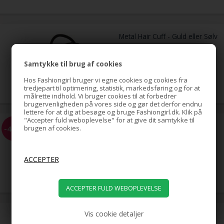
Metal Hair Cuff - Guld eller Sølv
Samtykke til brug af cookies
39,00
DKK
Hos Fashiongirl bruger vi egne cookies og cookies fra
tredjepart til optimering, statistik, markedsføring og for at
målrette indhold. Vi bruger cookies til at forbedrer
brugervenligheden på vores side og gør det derfor endnu
lettere for at dig at besøge og bruge Fashiongirl.dk. Klik på
"Accepter fuld weboplevelse" for at give dit samtykke til
Topsy Tail - Pakke med 2 stk
-41%
brugen af cookies.
49,00
29,00
DKK
Vis cookie detaljer
Hår Donut - Brun - 7 cm