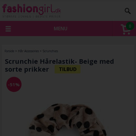
0
MENU
Forside
»
Hår Accessories
»
Scrunchies
Scrunchie Hårelastik- Beige med
sorte prikker
-51%