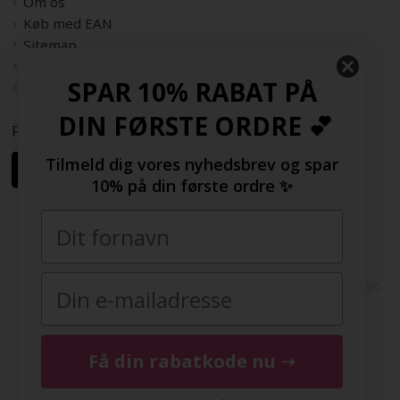
Om os
Køb med EAN
Sitemap
Rabatkode
SPAR 10% RABAT PÅ
Samarbejdspartnere
DIN FØRSTE ORDRE 💕
Følg os her
Tilmeld dig vores nyhedsbrev og spar
10% på din første ordre ✨
Copyright © 2009-2022 | FashionGirl.dk | Gejlhavegård 3, 6000
Kolding, Danmark | Tlf(+45) 20154560 | CVR: 33377002 |
FashionGirl.dk er ejet af HolmeGruppen ApS
Få din rabatkode nu ➝
DK
|
SE
|
NO
|
FI
|
NL
|
BE
|
DE
|
FR
|
ES
|
COM
|
UK