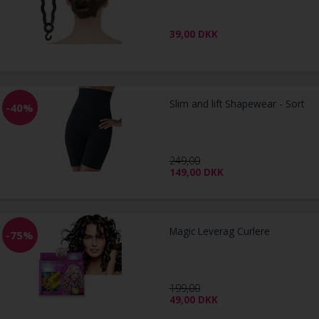
39,00
DKK
Slim and lift Shapewear - Sort
-40%
249,00
149,00
DKK
Magic Leverag Curlere
-75%
199,00
49,00
DKK