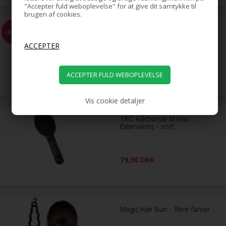
"Accepter fuld weboplevelse" for at give dit samtykke til
brugen af cookies.
Foam Hair Foundation Styler
-80%
14 cm - Til hårknold / opsat
hår
49,00
10,00
DKK
Vis cookie detaljer
TBC Hårbørste til Hair
Extensions - sort
79,00
DKK
Magic Hair Bun - flere farver