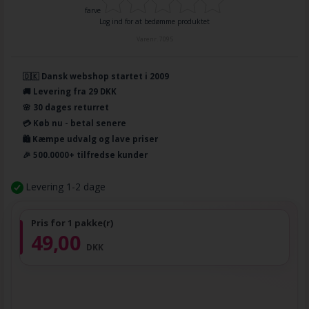
farve
Log ind for at bedømme produktet
Varenr.
7095
🇩🇰 Dansk webshop startet i 2009
🚚 Levering fra 29 DKK
🌸 30 dages returret
💳 Køb nu - betal senere
🛍️ Kæmpe udvalg og lave priser
🎉 500.0000+ tilfredse kunder
Levering 1-2 dage
Pris for 1 pakke(r)
49,00
DKK