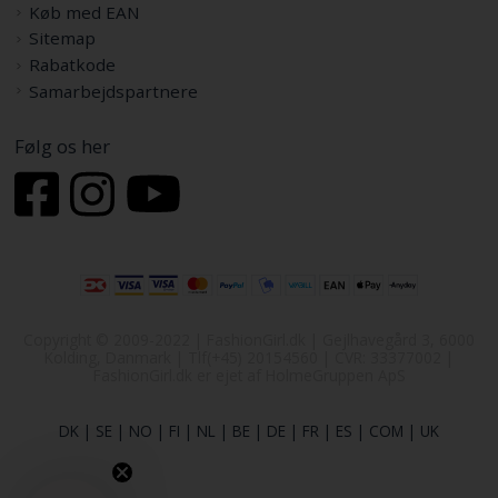
Køb med EAN
Sitemap
Rabatkode
Samarbejdspartnere
Følg os her
Copyright © 2009-2022 | FashionGirl.dk | Gejlhavegård 3, 6000
Kolding, Danmark | Tlf(+45) 20154560 | CVR: 33377002 |
FashionGirl.dk er ejet af HolmeGruppen ApS
DK
|
SE
|
NO
|
FI
|
NL
|
BE
|
DE
|
FR
|
ES
|
COM
|
UK