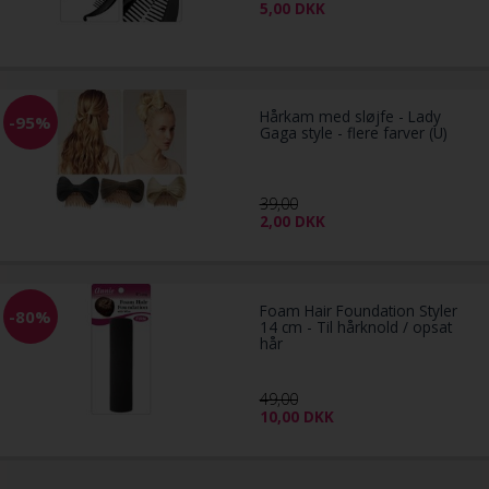
5,00
DKK
Hårkam med sløjfe - Lady
-95%
Gaga style - flere farver (U)
39,00
2,00
DKK
Foam Hair Foundation Styler
-80%
14 cm - Til hårknold / opsat
hår
49,00
10,00
DKK