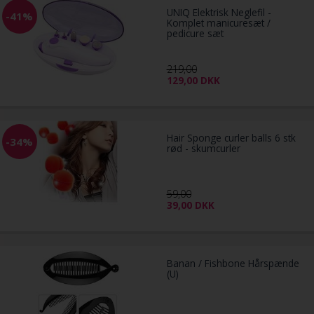
UNIQ Elektrisk Neglefil -
-41%
Komplet manicuresæt /
pedicure sæt
219,00
129,00
DKK
Hair Sponge curler balls 6 stk
-34%
rød - skumcurler
59,00
39,00
DKK
Banan / Fishbone Hårspænde
(U)