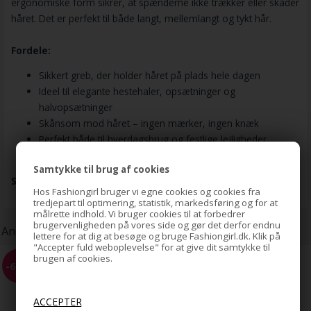
ergonomiske form sikrer, at spænderne ikke trækker eller skader
håret. Det er perfekt til både langt, mellemlangt og tykt hår.
Fordele:
Sikkert greb, der holder håret på plads hele dagen
Ideel til elegante hestehaler, opsætninger og
halvopsætninger
Skånsom mod håret – ingen mærker, ingen knæk
Perfekt både til hverdagsbrug og festlige lejligheder
Samtykke til brug af cookies
Størrelse:
10 x 2 x 2,3 cm
Hos Fashiongirl bruger vi egne cookies og cookies fra
tredjepart til optimering, statistik, markedsføring og for at
målrette indhold. Vi bruger cookies til at forbedrer
brugervenligheden på vores side og gør det derfor endnu
Andre kunder har også købt:
lettere for at dig at besøge og bruge Fashiongirl.dk. Klik på
"Accepter fuld weboplevelse" for at give dit samtykke til
brugen af cookies.
EZ Combs elastisk hårkam -
-68%
Sort