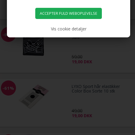
59,00
19,00
DKK
Vis cookie detaljer
EZ Combs elastisk hårkam -
-68%
Sølv
59,00
19,00
DKK
LYXO Sport hår elastikker
-61%
Color Box Sorte 10 stk
49,00
19,00
DKK