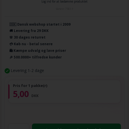
Log ind for at bedømme produktet
Varenr.
7561-1
🇩🇰 Dansk webshop startet i 2009
🚚 Levering fra 29 DKK
🌸 30 dages returret
💳 Køb nu - betal senere
🛍️ Kæmpe udvalg og lave priser
🎉 500.0000+ tilfredse kunder
Levering 1-2 dage
Pris for 1 pakke(r)
5,00
DKK