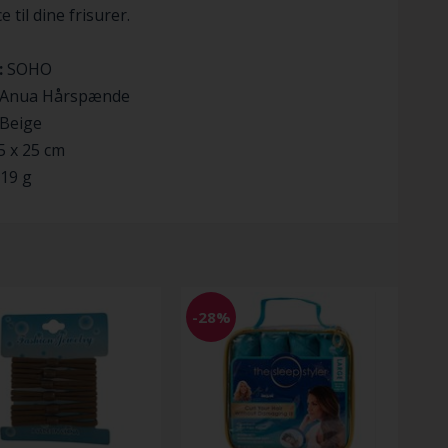
 til dine frisurer.
:
SOHO
Anua Hårspænde
Beige
5 x 25 cm
19 g
-28%