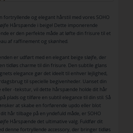
 fortryllende og elegant hårstil med vores SOHO
løjfe Hårspænde i beige! Dette imponerende
de er den perfekte måde at løfte din frisure til et
eau af raffinement og skønhed.
den er udført med en elegant beige sløjfe, der
 en tidløs charme til din frisure. Den subtile glans
gnets elegance gør det ideelt til enhver lejlighed,
rdagsbrug til specielle begivenheder. Uanset din
 eller -tekstur, vil dette hårspænde holde dit hår
på plads og tilføre en subtil elegance til din stil. Så
nsker at skabe en forførende updo eller blot
dit hår tilbage på en yndefuld måde, er SOHO
øjfe Hårspænde det ultimative valg. Fuldfør dit
d denne fortryllende accessory, der bringer tidløs