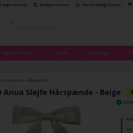
-2 dages levering
30 dages returret
Største udvalg til priser
Vipper & Bryn
Negle
Makeup
P
r Accessories
»
Hårspænder
 Anua Sløjfe Hårspænde - Beige
Leve
Pri
49