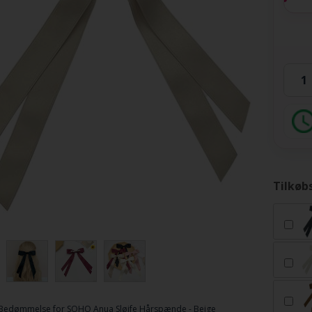
Tilkøb
Bedømmelse for
SOHO Anua Sløjfe Hårspænde - Beige