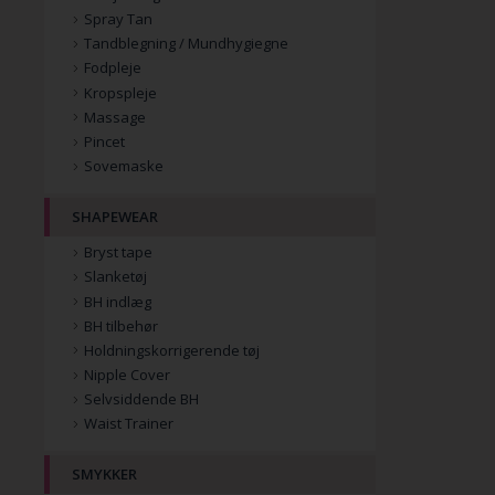
Spray Tan
Tandblegning / Mundhygiegne
Fodpleje
Kropspleje
Massage
Pincet
Sovemaske
SHAPEWEAR
Bryst tape
Slanketøj
BH indlæg
BH tilbehør
Holdningskorrigerende tøj
Nipple Cover
Selvsiddende BH
Waist Trainer
SMYKKER