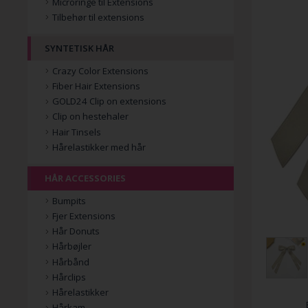
Microringe til Extensions
Tilbehør til extensions
SYNTETISK HÅR
Crazy Color Extensions
Fiber Hair Extensions
GOLD24 Clip on extensions
Clip on hestehaler
Hair Tinsels
Hårelastikker med hår
HÅR ACCESSORIES
Bumpits
Fjer Extensions
Hår Donuts
Hårbøjler
Hårbånd
Hårclips
Hårelastikker
Hårkam