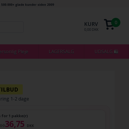
500.000+ glade kunder siden 2009
0
KURV
0,00 DKK
ersonlig Pleje
LAGERSALG
UDSALG 🛍
ring 1-2 dage
s for 1 pakke(r)
36,75
,00
DKK