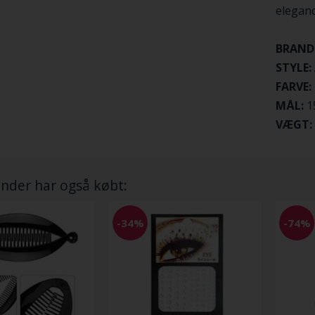
elegance
BRAND
STYLE:
FARVE:
MÅL:
1
VÆGT:
nder har også købt:
-34%
-74%