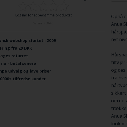
Log ind for at bedømme produktet
Opnå en
Anua S
Varenr.
7384-3
hårspæn
nyt niv
ansk webshop startet i 2009
ering fra 29 DKK
Hårspæn
dages returret
tilføjer
 nu - betal senere
og desi
mpe udvalg og lave priser
fra hve
.0000+ tilfredse kunder
hårtype
sikkert 
om du ø
trække 
Anua Sl
look me