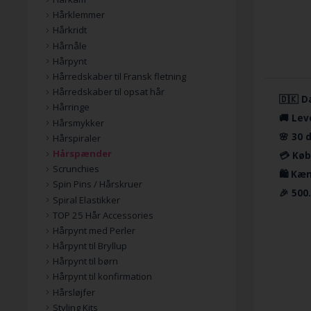
Hårklemmer
Hårkridt
Hårnåle
Hårpynt
Hårredskaber til Fransk fletning
Hårredskaber til opsat hår
🇩🇰 D
Hårringe
🚚 Lev
Hårsmykker
🌸 30 
Hårspiraler
Hårspænder
💳 Køb
Scrunchies
🛍️ Kæ
Spin Pins / Hårskruer
🎉 500
Spiral Elastikker
TOP 25 Hår Accessories
Hårpynt med Perler
Hårpynt til Bryllup
Hårpynt til børn
Hårpynt til konfirmation
Hårsløjfer
Styling Kits