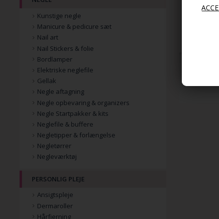
Kunstige negle
29,00
Manicure & pedicure sæt
21,75
Nail art
Nail Stickers & folie
Bordlamper
Elektriske neglefile
Gellak
Negle aftagning
Negle opbevaring & organizers
Negle Startpakker & kits
Neglefile & buffere
Negletipper & forlængelse
Negletørrer
Negleværktøj
PERSONLIG PLEJE
Ansigtspleje
Dermaroller
Hårfjerning