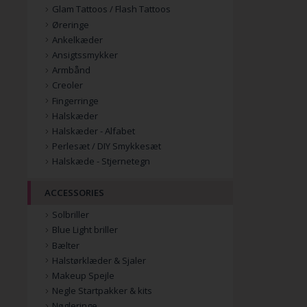
Glam Tattoos / Flash Tattoos
Øreringe
Ankelkæder
Ansigtssmykker
Armbånd
Creoler
Fingerringe
Halskæder
Halskæder - Alfabet
Perlesæt / DIY Smykkesæt
Halskæde - Stjernetegn
ACCESSORIES
Solbriller
Blue Light briller
Bælter
Halstørklæder & Sjaler
Makeup Spejle
Negle Startpakker & kits
Nøgleringe