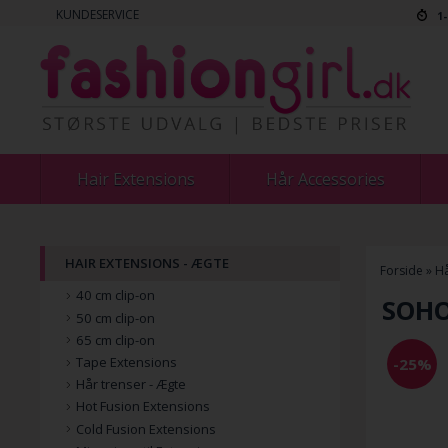
KUNDESERVICE
1
Hair Extensions
Hår Accessories
HAIR EXTENSIONS - ÆGTE
Forside
»
Hå
40 cm clip-on
SOHO
50 cm clip-on
65 cm clip-on
Tape Extensions
-25%
Hår trenser - Ægte
Hot Fusion Extensions
Cold Fusion Extensions