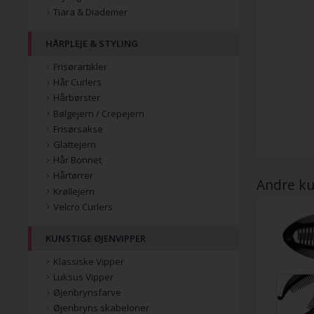
Tiara & Diademer
HÅRPLEJE & STYLING
Frisørartikler
Hår Curlers
Hårbørster
Bølgejern / Crepejern
Frisørsakse
Glattejern
Hår Bonnet
Hårtørrer
Andre ku
Krøllejern
Velcro Curlers
KUNSTIGE ØJENVIPPER
Klassiske Vipper
Luksus Vipper
Øjenbrynsfarve
Øjenbryns skabeloner