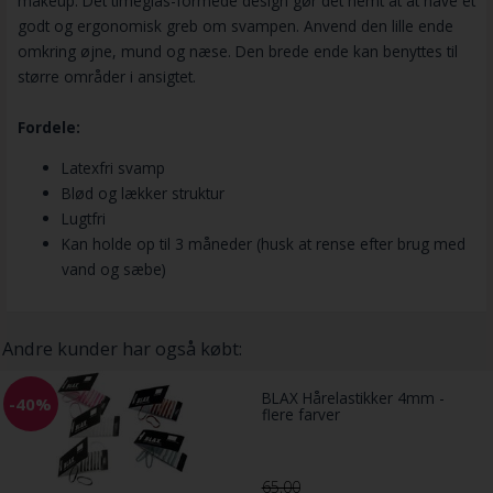
makeup. Det timeglas-formede design gør det nemt at at have et
godt og ergonomisk greb om svampen. Anvend den lille ende
omkring øjne, mund og næse. Den brede ende kan benyttes til
større områder i ansigtet.
Fordele:
Latexfri svamp
Blød og lækker struktur
Lugtfri
Kan holde op til 3 måneder (husk at rense efter brug med
vand og sæbe)
Andre kunder har også købt:
BLAX Hårelastikker 4mm -
-40%
flere farver
65,00