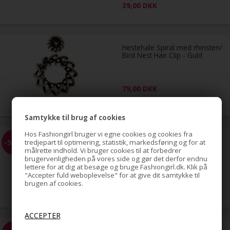
39,00
DKK
Hestehale Spiral med rhinsten/
Bird Nest Hair Clip - Guld
79,00
DKK
Samtykke til brug af cookies
Hos Fashiongirl bruger vi egne cookies og cookies fra
Hestehale Spiral med rhinsten/
-51%
tredjepart til optimering, statistik, markedsføring og for at
Bird Nest Hair Clip - Sølv
målrette indhold. Vi bruger cookies til at forbedrer
brugervenligheden på vores side og gør det derfor endnu
lettere for at dig at besøge og bruge Fashiongirl.dk. Klik på
"Accepter fuld weboplevelse" for at give dit samtykke til
79,00
brugen af cookies.
39,00
DKK