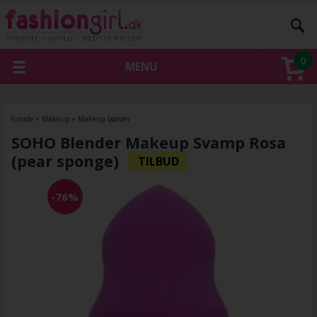
0
MENU
Forside
»
Makeup
»
Makeup børster
SOHO Blender Makeup Svamp Rosa
(pear sponge)
-76%