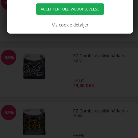
EZ Combs elastisk hårkam -
-68%
Sort
Vis cookie detaljer
59,00
19,00
DKK
EZ Combs elastisk hårkam -
-68%
Sølv
59,00
19,00
DKK
EZ Combs elastisk hårkam -
-68%
Guld
59,00