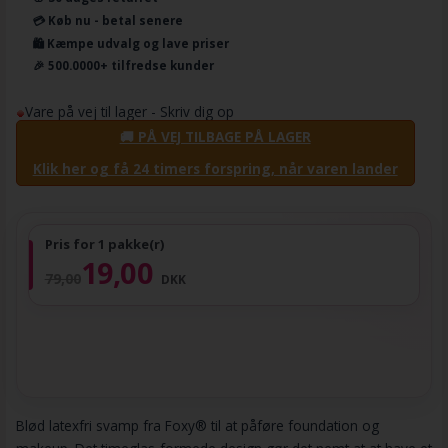
💳 Køb nu - betal senere
🛍️ Kæmpe udvalg og lave priser
🎉 500.0000+ tilfredse kunder
Vare på vej til lager - Skriv dig op
🚚 PÅ VEJ TILBAGE PÅ LAGER
Klik her og få 24 timers forspring, når varen lander
Pris for 1 pakke(r)
19,00
79,00
DKK
Blød latexfri svamp fra Foxy® til at påføre foundation og