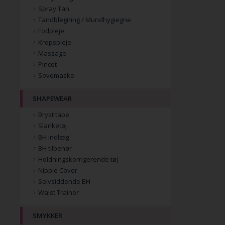
Spray Tan
Tandblegning / Mundhygiegne
Fodpleje
Kropspleje
Massage
Pincet
Sovemaske
SHAPEWEAR
Bryst tape
Slanketøj
BH indlæg
BH tilbehør
Holdningskorrigerende tøj
Nipple Cover
Selvsiddende BH
Waist Trainer
SMYKKER