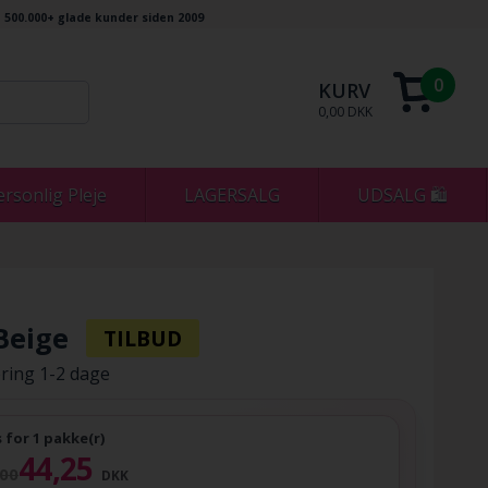
500.000+ glade kunder siden 2009
0
KURV
0,00 DKK
ersonlig Pleje
LAGERSALG
UDSALG 🛍
Beige
ring 1-2 dage
s for 1 pakke(r)
44,25
,00
DKK