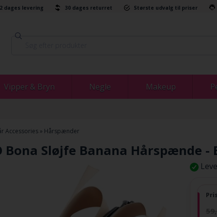
-2 dages levering
30 dages returret
Største udvalg til priser
Vipper & Bryn
Negle
Makeup
P
r Accessories
»
Hårspænder
 Bona Sløjfe Banana Hårspænde - 
Leve
Pri
59