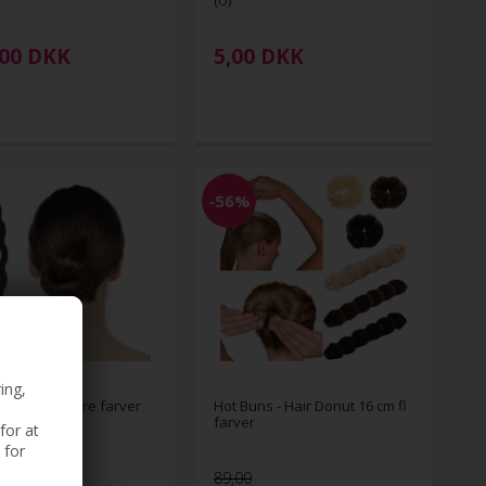
(U)
00
DKK
5,00
DKK
-56%
ing,
Hair Bun - flere farver
Hot Buns - Hair Donut 16 cm fl
farver
for at
 for
89,00