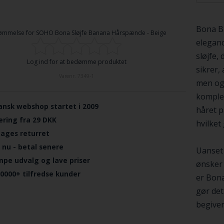
Bona Ba
ømmelse for
SOHO Bona Sløjfe Banana Hårspænde - Beige
eleganc
sløjfe,
Log ind for at bedømme produktet
sikrer,
Varenr.
7349-1
men ogs
komplem
ansk webshop startet i 2009
håret p
ering fra 29 DKK
hvilket 
dages returret
 nu - betal senere
Uanset 
mpe udvalg og lave priser
ønsker 
.0000+ tilfredse kunder
er Bona
gør det
begive