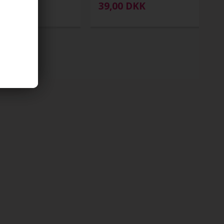
00
DKK
39,00
DKK