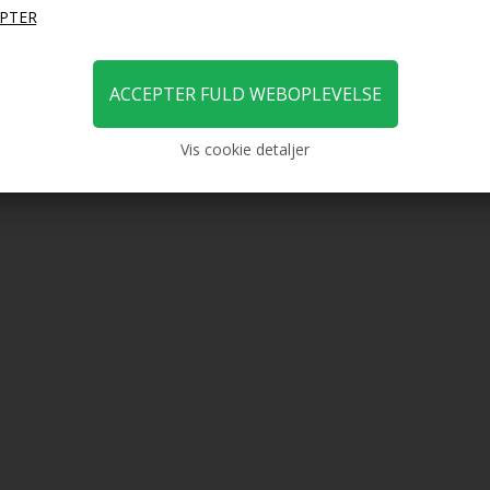
KK
29,00
DKK
29,
Vis cookie detaljer