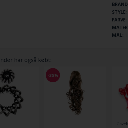
BRAND
STYLE:
FARVE:
MATER
MÅL:
11
nder har også købt:
-35%
Gaveko