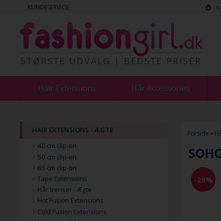
KUNDESERVICE
1
Hair Extensions
Hår Accessories
HAIR EXTENSIONS - ÆGTE
Forside
»
Hå
40 cm clip-on
SOHO
50 cm clip-on
65 cm clip-on
Tape Extensions
-25%
Hår trenser - Ægte
Hot Fusion Extensions
Cold Fusion Extensions