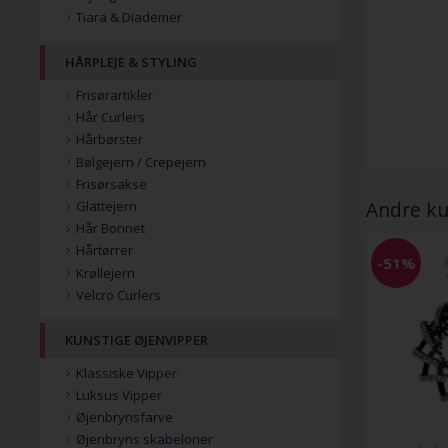
Tiara & Diademer
HÅRPLEJE & STYLING
Frisørartikler
Hår Curlers
Hårbørster
Bølgejern / Crepejern
Frisørsakse
Andre ku
Glattejern
Hår Bonnet
Hårtørrer
-51%
Krøllejern
Velcro Curlers
KUNSTIGE ØJENVIPPER
Klassiske Vipper
Luksus Vipper
Øjenbrynsfarve
Øjenbryns skabeloner