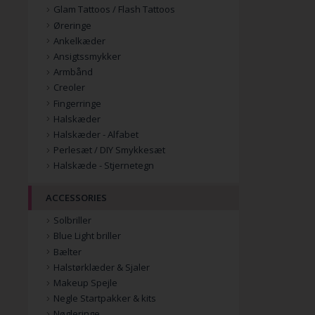
Glam Tattoos / Flash Tattoos
Øreringe
Ankelkæder
Ansigtssmykker
Armbånd
Creoler
Fingerringe
Halskæder
Halskæder - Alfabet
Perlesæt / DIY Smykkesæt
Halskæde - Stjernetegn
ACCESSORIES
Solbriller
Blue Light briller
Bælter
Halstørklæder & Sjaler
Makeup Spejle
Negle Startpakker & kits
Nøgleringe