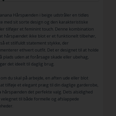
nana Hårspænden i beige udstråler en tidløs
e med sit sorte design og den karakteristiske
 der tilføjer et feminint touch. Denne kombination
 at hårspændet ikke blot er et funktionelt tilbehør,
å et stilfuldt statement stykke, der
enterer ethvert outfit. Det er designet til at holde
å plads uden at forårsage skade eller ubehag,
gør det ideelt til daglig brug.
om du skal på arbejde, en aften ude eller blot
at tilføje et elegant præg til din daglige garderobe,
 hårspænden det perfekte valg. Dets alsidighed
 velegnet til både formelle og afslappede
nheder.