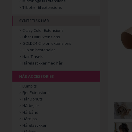
Microringe til Extensions
Tilbehør til extensions
SYNTETISK HÅR
Crazy Color Extensions
Fiber Hair Extensions
GOLD24 Clip on extensions
Clip on hestehaler
Hair Tinsels
Hårelastikker med hår
HÅR ACCESSORIES
Bumpits
Fjer Extensions
Hår Donuts
Hårbøjler
Hårbånd
Hårclips
Hårelastikker
Hårkam