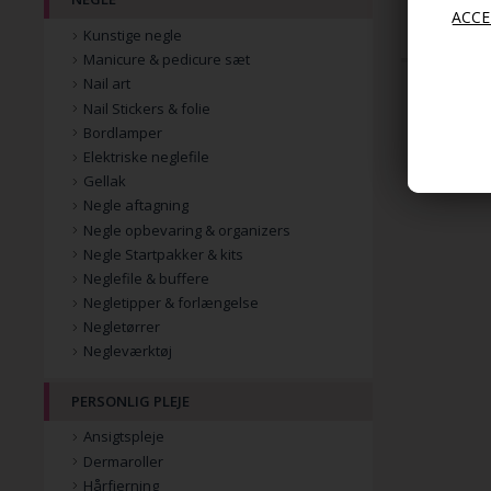
2,00
D
Kunstige negle
Manicure & pedicure sæt
Nail art
Nail Stickers & folie
Bordlamper
Elektriske neglefile
Gellak
Negle aftagning
Negle opbevaring & organizers
Negle Startpakker & kits
Neglefile & buffere
Negletipper & forlængelse
Negletørrer
Negleværktøj
PERSONLIG PLEJE
Ansigtspleje
Dermaroller
Hårfjerning