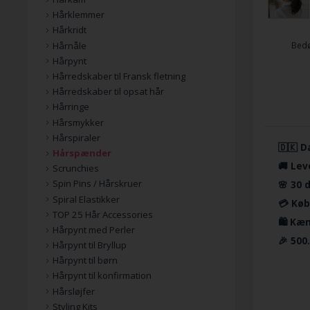
Hårklemmer
Hårkridt
Hårnåle
Bed
Hårpynt
Hårredskaber til Fransk fletning
Hårredskaber til opsat hår
Hårringe
Hårsmykker
Hårspiraler
🇩🇰 D
Hårspænder
🚚 Lev
Scrunchies
Spin Pins / Hårskruer
🌸 30 
Spiral Elastikker
💳 Køb
TOP 25 Hår Accessories
🛍️ Kæ
Hårpynt med Perler
🎉 500
Hårpynt til Bryllup
Hårpynt til børn
Hårpynt til konfirmation
Hårsløjfer
Styling Kits