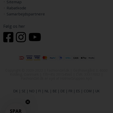
Sitemap
Rabatkode
Samarbejdspartnere
Følg os her
Copyright © 2009-2022 | FashionGirl.dk | Gejlhavegård 3, 6000
Kolding, Danmark | Tlf(+45) 20154560 | CVR: 33377002 |
FashionGirl.dk er ejet af HolmeGruppen ApS
DK
|
SE
|
NO
|
FI
|
NL
|
BE
|
DE
|
FR
|
ES
|
COM
|
UK
SPAR