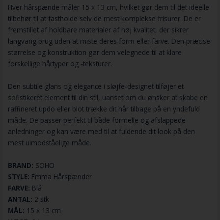
Hver hårspænde måler 15 x 13 cm, hvilket gør dem til det ideelle
tilbehør til at fastholde selv de mest komplekse frisurer. De er
fremstillet af holdbare materialer af høj kvalitet, der sikrer
langvarig brug uden at miste deres form eller farve. Den præcise
størrelse og konstruktion gør dem velegnede til at klare
forskellige hårtyper og -teksturer.
Den subtile glans og elegance i sløjfe-designet tilføjer et
sofistikeret element til din stil, uanset om du ønsker at skabe en
raffineret updo eller blot trække dit hår tilbage på en yndefuld
måde. De passer perfekt til både formelle og afslappede
anledninger og kan være med til at fuldende dit look på den
mest uimodståelige måde.
BRAND:
SOHO
STYLE:
Emma Hårspænder
FARVE:
Blå
ANTAL:
2 stk
MÅL:
15 x 13 cm