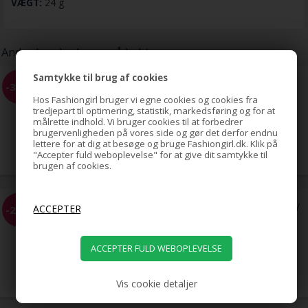
VÆGT:
24 g
Andre kunder har også købt:
Samtykke til brug af cookies
SOHO Klassisk Satin Hårbøjle -
-34%
Lyseblå
Hos Fashiongirl bruger vi egne cookies og cookies fra
tredjepart til optimering, statistik, markedsføring og for at
målrette indhold. Vi bruger cookies til at forbedrer
brugervenligheden på vores side og gør det derfor endnu
59,00
lettere for at dig at besøge og bruge Fashiongirl.dk. Klik på
39,00
DKK
"Accepter fuld weboplevelse" for at give dit samtykke til
brugen af cookies.
SOHO Kana Hårklemme - Navy
-25%
Blue
79,00
59,25
DKK
Vis cookie detaljer