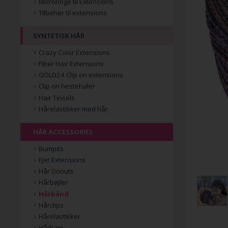
Microringe til Extensions
Tilbehør til extensions
SYNTETISK HÅR
Crazy Color Extensions
Fiber Hair Extensions
GOLD24 Clip on extensions
Clip on hestehaler
Hair Tinsels
Hårelastikker med hår
HÅR ACCESSORIES
Bumpits
Fjer Extensions
Hår Donuts
Hårbøjler
Hårbånd
Hårclips
Hårelastikker
Hårkam