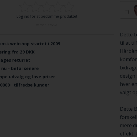
Log ind for at bedømme produktet
Varenr.
7265-1
Dette b
til at t
ansk webshop startet i 2009
Hårbånd
ering fra 29 DKK
komfort
dages returret
bidrage
 nu - betal senere
design 
mpe udvalg og lave priser
hver en
.0000+ tilfredse kunder
valgt o
Dette B
forskel
mere dr
effekt.