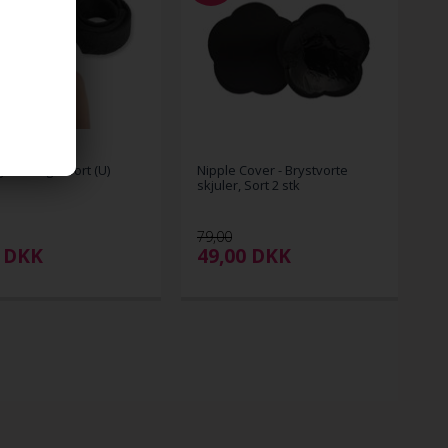
gami single sort (U)
Nipple Cover - Brystvorte
skjuler, Sort 2 stk
79,00
0
DKK
49,00
DKK