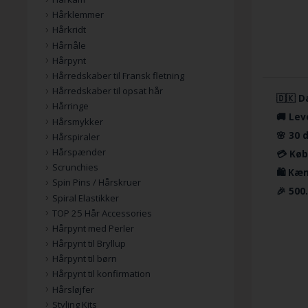
Hårklemmer
Hårkridt
Hårnåle
Hårpynt
Hårredskaber til Fransk fletning
Hårredskaber til opsat hår
🇩🇰 D
Hårringe
🚚 Lev
Hårsmykker
🌸 30 
Hårspiraler
Hårspænder
💳 Køb
Scrunchies
🛍️ Kæ
Spin Pins / Hårskruer
🎉 500
Spiral Elastikker
TOP 25 Hår Accessories
Hårpynt med Perler
Hårpynt til Bryllup
Hårpynt til børn
Hårpynt til konfirmation
Hårsløjfer
Styling Kits