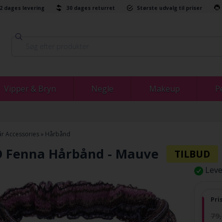
-2 dages levering
30 dages returret
Største udvalg til priser
Vipper & Bryn
Negle
Makeup
P
r Accessories
»
Hårbånd
 Fenna Hårbånd - Mauve
Leve
Pri
79