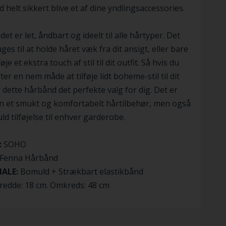
 helt sikkert blive et af dine yndlingsaccessories.
et er let, åndbart og ideelt til alle hårtyper. Det
ges til at holde håret væk fra dit ansigt, eller bare
ilføje et ekstra touch af stil til dit outfit. Så hvis du
ter en nem måde at tilføje lidt boheme-stil til dit
r dette hårbånd det perfekte valg for dig. Det er
n et smukt og komfortabelt hårtilbehør, men også
uld tilføjelse til enhver garderobe.
:
SOHO
Fenna Hårbånd
IALE:
Bomuld + Strækbart elastikbånd
redde: 18 cm. Omkreds: 48 cm