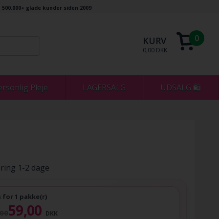
500.000+ glade kunder siden 2009
0
KURV
0,00 DKK
ersonlig Pleje
LAGERSALG
UDSALG 🛍
ring 1-2 dage
s for 1 pakke(r)
59,00
,00
DKK