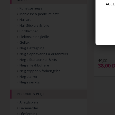
Kunstige negle
Manicure & pedicure sæt
Nail art
Nail Stickers & folie
Bordlamper
Elektriske neglefile
Gellak
Flettet hår
Negle aftagning
Negle opbevaring & organizers
Negle Startpakker & kits
49,00
38,00
Neglefile & buffere
Negletipper & forlængelse
Negletørrer
Negleværktøj
PERSONLIG PLEJE
Ansigtspleje
Dermaroller
Hårfjerning