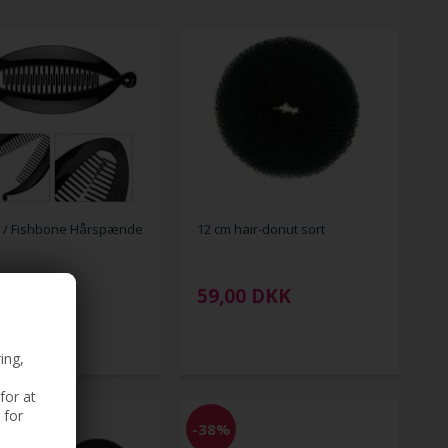
 / Fishbone Hårspænde
12 cm hair-donut sort
DKK
59,00
DKK
ing,
for at
 for
-38%