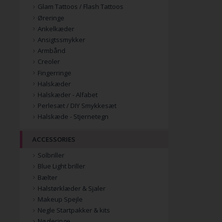
Glam Tattoos / Flash Tattoos
Øreringe
Ankelkæder
Ansigtssmykker
Armbånd
Creoler
Fingerringe
Halskæder
Halskæder - Alfabet
Perlesæt / DIY Smykkesæt
Halskæde - Stjernetegn
ACCESSORIES
Solbriller
Blue Light briller
Bælter
Halstørklæder & Sjaler
Makeup Spejle
Negle Startpakker & kits
Nøgleringe