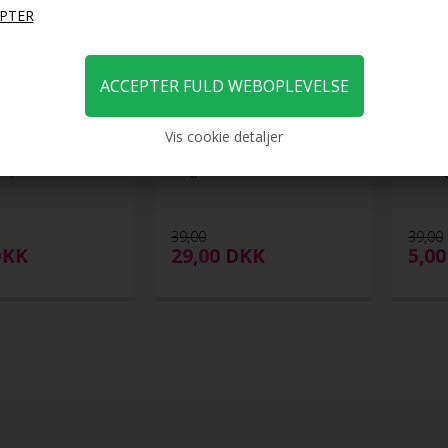
Vis cookie detaljer
bøjle - Brun
Magic Hair Bun - flere farver
Hair A
39,00
39,00
DKK
29,00
DKK
5,0