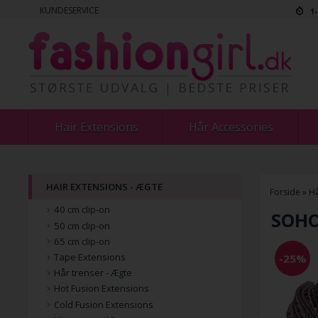
KUNDESERVICE
1
Hair Extensions
Hår Accessories
HAIR EXTENSIONS - ÆGTE
Forside
»
Hå
40 cm clip-on
SOHO
50 cm clip-on
65 cm clip-on
Tape Extensions
-25%
Hår trenser - Ægte
Hot Fusion Extensions
Cold Fusion Extensions