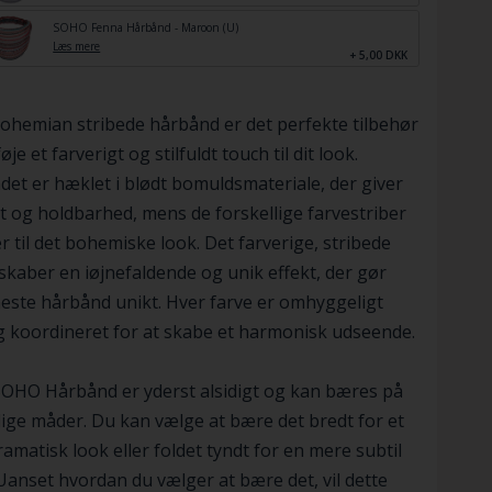
SOHO Fenna Hårbånd - Maroon (U)
Læs mere
+ 5,00 DKK
ohemian stribede hårbånd er det perfekte tilbehør
ilføje et farverigt og stilfuldt touch til dit look.
et er hæklet i blødt bomuldsmateriale, der giver
 og holdbarhed, mens de forskellige farvestriber
r til det bohemiske look. Det farverige, stribede
skaber en iøjnefaldende og unik effekt, der gør
este hårbånd unikt. Hver farve er omhyggeligt
g koordineret for at skabe et harmonisk udseende.
OHO Hårbånd er yderst alsidigt og kan bæres på
lige måder. Du kan vælge at bære det bredt for et
amatisk look eller foldet tyndt for en mere subtil
 Uanset hvordan du vælger at bære det, vil dette