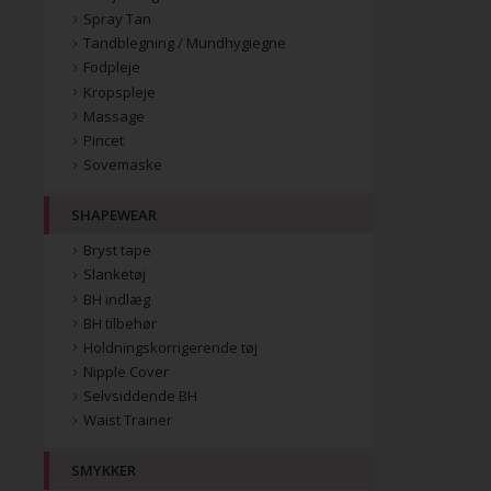
Spray Tan
Tandblegning / Mundhygiegne
Fodpleje
Kropspleje
Massage
Pincet
Sovemaske
SHAPEWEAR
Bryst tape
Slanketøj
BH indlæg
BH tilbehør
Holdningskorrigerende tøj
Nipple Cover
Selvsiddende BH
Waist Trainer
SMYKKER