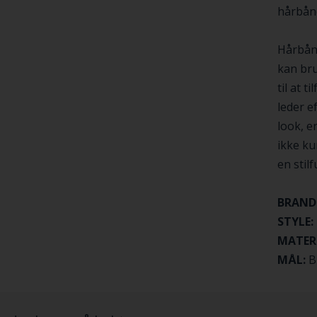
hårbånd
Hårbånd
kan bru
til at t
leder ef
look, e
ikke ku
en stilf
BRAND
STYLE:
MATER
MÅL:
B