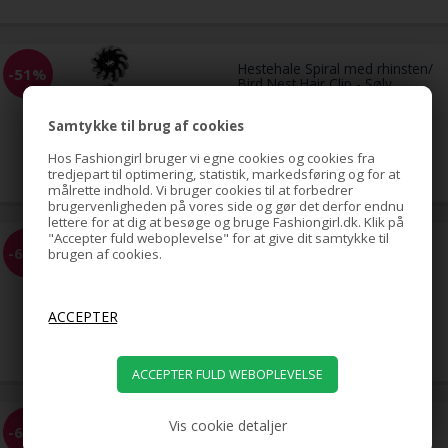
Hestehale Spiral med rhinsten/
-51%
Bird Nest Hair Clip - Sølv
Samtykke til brug af cookies
79,00
Hos Fashiongirl bruger vi egne cookies og cookies fra
39,00
DKK
tredjepart til optimering, statistik, markedsføring og for at
målrette indhold. Vi bruger cookies til at forbedrer
brugervenligheden på vores side og gør det derfor endnu
lettere for at dig at besøge og bruge Fashiongirl.dk. Klik på
"Accepter fuld weboplevelse" for at give dit samtykke til
EZ Combs elastisk hårkam -
-68%
brugen af cookies.
Sort
59,00
19,00
DKK
Vis cookie detaljer
EZ Combs elastisk hårkam -
-68%
Sølv