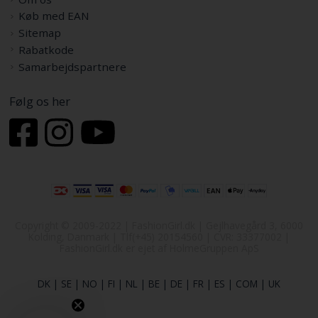
Køb med EAN
Sitemap
Rabatkode
Samarbejdspartnere
Følg os her
Copyright © 2009-2022 | FashionGirl.dk | Gejlhavegård 3, 6000
Kolding, Danmark | Tlf(+45) 20154560 | CVR: 33377002 |
FashionGirl.dk er ejet af HolmeGruppen ApS
DK
|
SE
|
NO
|
FI
|
NL
|
BE
|
DE
|
FR
|
ES
|
COM
|
UK