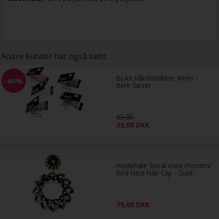
Andre kunder har også købt:
BLAX Hårelastikker 4mm -
-40%
flere farver
65,00
39,00
DKK
Hestehale Spiral med rhinsten/
Bird Nest Hair Clip - Guld
79,00
DKK