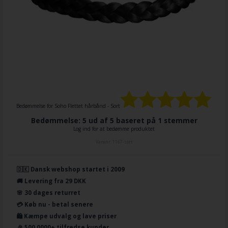
Bedømmelse for
Soho Flettet hårbånd - Sort
Bedømmelse: 5 ud af 5 baseret på
1
stemmer
Log ind for at bedømme produktet
Varenr.
1167-sort
🇩🇰 Dansk webshop startet i 2009
🚚 Levering fra 29 DKK
🌸 30 dages returret
💳 Køb nu - betal senere
🛍️ Kæmpe udvalg og lave priser
🎉 500.0000+ tilfredse kunder