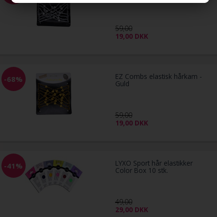
59,00
19,00
DKK
EZ Combs elastisk hårkam -
-68%
Guld
59,00
19,00
DKK
LYXO Sport hår elastikker
-41%
Color Box 10 stk.
49,00
29,00
DKK