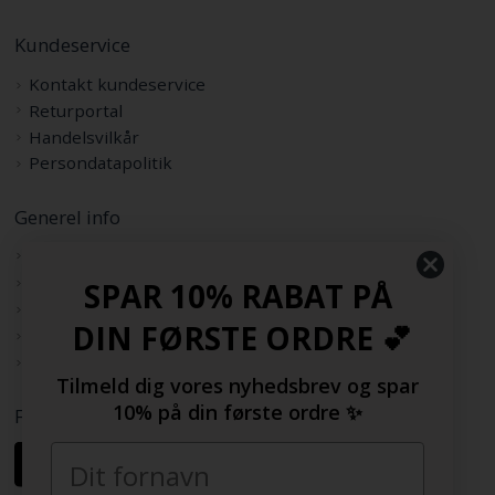
Kundeservice
Kontakt kundeservice
Returportal
Handelsvilkår
Persondatapolitik
Generel info
Om os
Køb med EAN
SPAR 10% RABAT PÅ
Sitemap
DIN FØRSTE ORDRE 💕
Rabatkode
Samarbejdspartnere
Tilmeld dig vores nyhedsbrev og spar
10% på din første ordre ✨
Følg os her