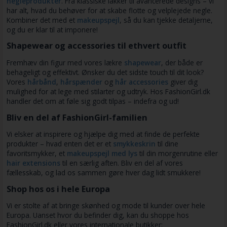
negleprodukter
. Fra klassiske lakker til avancerede designs – vi
har alt, hvad du behøver for at skabe flotte og velplejede negle.
Kombiner det med et
makeupspejl
, så du kan tjekke detaljerne,
og du er klar til at imponere!
Shapewear og accessories til ethvert outfit
Fremhæv din figur med vores lækre
shapewear
, der både er
behageligt og effektivt. Ønsker du det sidste touch til dit look?
Vores
hårbånd
,
hårspænder
og
hår accessories
giver dig
mulighed for at lege med stilarter og udtryk. Hos FashionGirl.dk
handler det om at føle sig godt tilpas – indefra og ud!
Bliv en del af FashionGirl-familien
Vi elsker at inspirere og hjælpe dig med at finde de perfekte
produkter – hvad enten det er et
smykkeskrin
til dine
favoritsmykker, et
makeupspejl med lys
til din morgenrutine eller
hair extensions
til en særlig aften. Bliv en del af vores
fællesskab, og lad os sammen gøre hver dag lidt smukkere!
Shop hos os i hele Europa
Vi er stolte af at bringe skønhed og mode til kunder over hele
Europa. Uanset hvor du befinder dig, kan du shoppe hos
FashionGirl.dk eller vores internationale butikker: