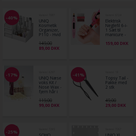
Varenr. 7087
Varenr. 6724
-40%
UNIQ
Elektrisk
Kosmetik
Neglefil 6-i-
Organizer,
1 Sæt til
P110 - Hvid
manicure -
Lyserød
149,00
159,00
DKK
89,00
DKK
Varenr. 6297
Varenr. 18
-17%
-41%
UNIQ Næse
Topsy Tail -
voks Kit /
Pakke med
Nose Wax -
2 stk
fjern hår i
næsen
119,00
49,00
99,00
DKK
29,00
DKK
Varenr. 7295
Varenr. 7267
-25%
SOHO
UNIQ XL