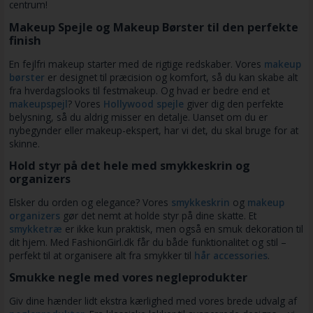
centrum!
Makeup Spejle og Makeup Børster til den perfekte
finish
En fejlfri makeup starter med de rigtige redskaber. Vores
makeup
børster
er designet til præcision og komfort, så du kan skabe alt
fra hverdagslooks til festmakeup. Og hvad er bedre end et
makeupspejl
? Vores
Hollywood spejle
giver dig den perfekte
belysning, så du aldrig misser en detalje. Uanset om du er
nybegynder eller makeup-ekspert, har vi det, du skal bruge for at
skinne.
Hold styr på det hele med smykkeskrin og
organizers
Elsker du orden og elegance? Vores
smykkeskrin
og
makeup
organizers
gør det nemt at holde styr på dine skatte. Et
smykketræ
er ikke kun praktisk, men også en smuk dekoration til
dit hjem. Med FashionGirl.dk får du både funktionalitet og stil –
perfekt til at organisere alt fra smykker til
hår accessories
.
Smukke negle med vores negleprodukter
Giv dine hænder lidt ekstra kærlighed med vores brede udvalg af