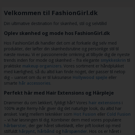
Velkommen til FashionGirl.dk
Din ultimative destination for skønhed, stil og selvtillid
Oplev skønhed og mode hos FashionGirl.dk
Hos FashionGirl.dk handler det om at forkæle dig selv med
produkter, der løfter din skønhedsrutine og personlige stil til
næste niveau. Vi er passionerede omkring at tilbyde dig de nyeste
trends inden for mode og skønhed – fra elegante
smykkeskrin
til
praktiske
makeup organizers
. Vores sortiment er håndplukket
med kærlighed, så du altid kan finde noget, der passer til netop
dig – uanset om du er til luksuriøse
Hollywood spejle
eller
smarte
hår accessories
.
Perfekt hår med Hair Extensions og Hårpleje
Drømmer du om lækkert, fyldigt hår? Vores
hair extensions
i
100% ægte Remy-hår giver dig det naturlige look, du altid har
ønsket. Vælg mellem teknikker som
Hot Fusion
eller
Cold Fusion
– vi har løsningen til dig. Kombiner dem med vores populære
hårbørster
, der gør håret silkeblødt, eller pift looket op med
stilfuldt
hårpynt
,
hårbånd
og
hårspænder
. Hos os er håret i