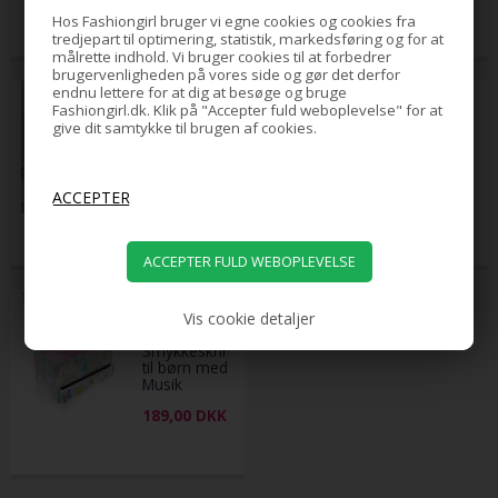
50,00
DKK
99,00
DKK
hårfjerning
Hos Fashiongirl bruger vi egne cookies og cookies fra
- Guld
tredjepart til optimering, statistik, markedsføring og for at
målrette indhold. Vi bruger cookies til at forbedrer
brugervenligheden på vores side og gør det derfor
endnu lettere for at dig at besøge og bruge
Varenr. 7267-dup1
Varenr. 6563-1
Fashiongirl.dk. Klik på "Accepter fuld weboplevelse" for at
-40%
UNIQ XL
Miss Young
give dit samtykke til brugen af cookies.
Luksus
Makeup Kit
Hollywood
Boks - Rose
Makeup
(MC1205)
spejl med
649,00
DKK
499,00
lys - 15 LED
299,00
DKK
pærer og
touch
funktion -
Hvid
Varenr. 6820-1
Vis cookie detaljer
UNIQ
Smykkeskrin
til børn med
Musik
Ballerina
189,00
DKK
(Unicorn /
Enhjørning)