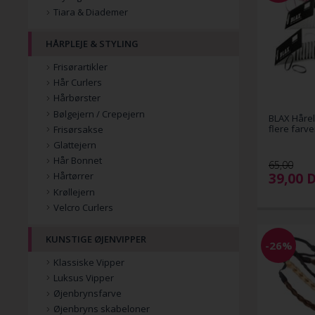
Tiara & Diademer
HÅRPLEJE & STYLING
Frisørartikler
Hår Curlers
Hårbørster
Bølgejern / Crepejern
BLAX Hårel
flere farve
Frisørsakse
Glattejern
Hår Bonnet
65,00
39,00
Hårtørrer
Krøllejern
Velcro Curlers
KUNSTIGE ØJENVIPPER
-26%
Klassiske Vipper
Luksus Vipper
Øjenbrynsfarve
Øjenbryns skabeloner