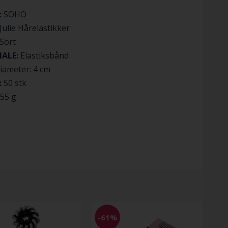
:
SOHO
Julie Hårelastikker
Sort
IALE:
Elastiksbånd
iameter: 4 cm
:
50 stk
55 g
-61%