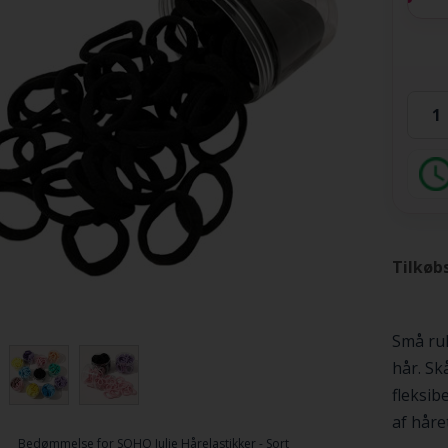
Tilkøb
Små rul
hår. Sk
fleksib
af håret
Bedømmelse for
SOHO Julie Hårelastikker - Sort