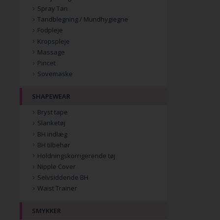
Spray Tan
Tandblegning / Mundhygiegne
Fodpleje
Kropspleje
Massage
Pincet
Sovemaske
SHAPEWEAR
Bryst tape
Slanketøj
BH indlæg
BH tilbehør
Holdningskorrigerende tøj
Nipple Cover
Selvsiddende BH
Waist Trainer
SMYKKER