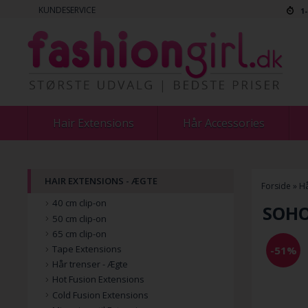
KUNDESERVICE
1
Hair Extensions
Hår Accessories
HAIR EXTENSIONS - ÆGTE
Forside
»
Hå
40 cm clip-on
SOHO 
50 cm clip-on
65 cm clip-on
Tape Extensions
-51%
Hår trenser - Ægte
Hot Fusion Extensions
Cold Fusion Extensions