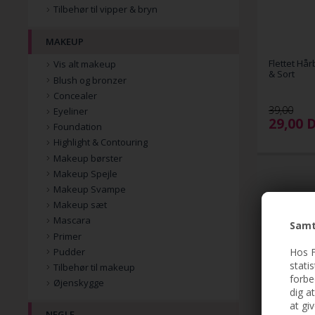
Tilbehør til vipper & bryn
MAKEUP
Flettet Hår
Vis alt makeup
& Sort
Blush og bronzer
Concealer
39,00
Eyeliner
29,00
Foundation
Highlight & Contouring
Makeup børster
Makeup Spejle
Makeup Svampe
Makeup sæt
Mascara
Samt
Primer
Hos F
Pudder
stati
Tilbehør til makeup
forbe
Øjenskygge
dig a
at gi
NEGLE