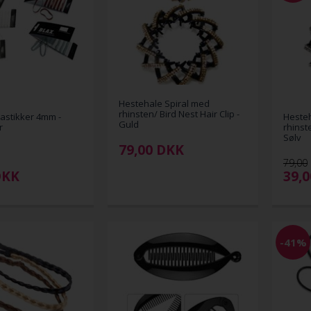
Hestehale Spiral med
rhinsten/ Bird Nest Hair Clip -
astikker 4mm -
Hesteh
Guld
r
rhinste
Sølv
79,00
DKK
79,00
DKK
39,
-41%