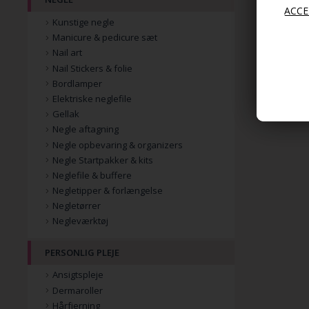
Kunstige negle
Manicure & pedicure sæt
Nail art
Nail Stickers & folie
Bordlamper
Elektriske neglefile
Gellak
Negle aftagning
Negle opbevaring & organizers
Negle Startpakker & kits
Neglefile & buffere
Negletipper & forlængelse
Negletørrer
Negleværktøj
PERSONLIG PLEJE
Ansigtspleje
Dermaroller
Hårfjerning