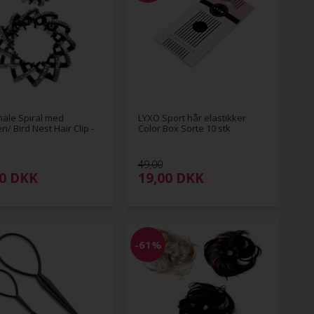
ale Spiral med
LYXO Sport hår elastikker
n/ Bird Nest Hair Clip -
Color Box Sorte 10 stk
49,00
00
DKK
19,00
DKK
-61%