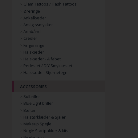
Glam Tattoos / Flash Tattoos
Øreringe
Ankelkæder
Ansigtssmykker
Armbånd
Creoler
Fingerringe
Halskæder
Halskæder - Alfabet
Perlesæt / DIY Smykkesæt
Halskæde - Stjernetegn
ACCESSORIES
Solbriller
Blue Light briller
Bælter
Halstørklæder & Sjaler
Makeup Spejle
Negle Startpakker & kits
Nøgleringe