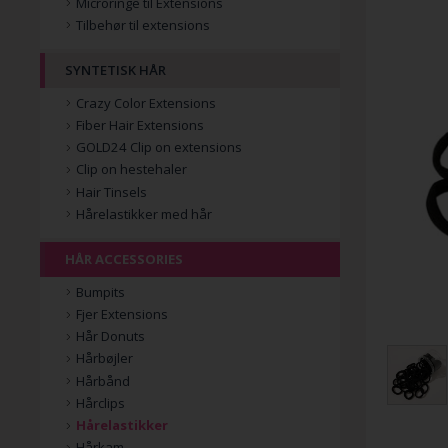
Microringe til Extensions
Tilbehør til extensions
SYNTETISK HÅR
Crazy Color Extensions
Fiber Hair Extensions
GOLD24 Clip on extensions
Clip on hestehaler
Hair Tinsels
Hårelastikker med hår
HÅR ACCESSORIES
Bumpits
Fjer Extensions
Hår Donuts
Hårbøjler
Hårbånd
Hårclips
Hårelastikker
Hårkam