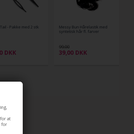
Tail - Pakke med 2 stk
Messy Bun Hårelastik med
syntetisk hår fl. farver
99,00
00
DKK
39,00
DKK
ing,
for at
 for