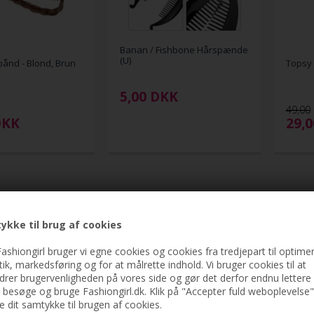
Banan / Fishbone Hårspænde
(U)
bånd - Blond, Brun
Topsy 
5,00
DKK
49,00
DKK
29,
ykke til brug af cookies
ashiongirl bruger vi egne cookies og cookies fra tredjepart til optimer
stik, markedsføring og for at målrette indhold. Vi bruger cookies til at
drer brugervenligheden på vores side og gør det derfor endnu lettere 
t besøge og bruge Fashiongirl.dk. Klik på "Accepter fuld weboplevelse"
ve dit samtykke til brugen af cookies.