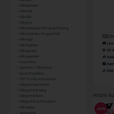
Hårklemmer
Hårkridt
Hårnåle
Hårpynt
Hårredskaber til Fransk fletning
Hårredskaber til opsat hår
🇩🇰 D
Hårringe
🚚 Lev
Hårsmykker
🌸 30 
Hårspiraler
Hårspænder
💳 Køb
Scrunchies
🛍️ Kæ
Spin Pins / Hårskruer
🎉 500
Spiral Elastikker
TOP 25 Hår Accessories
Hårpynt med Perler
Hårpynt til Bryllup
Andre ku
Hårpynt til børn
Hårpynt til konfirmation
Hårsløjfer
-40%
Styling Kits