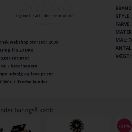
BRAND
STYLE:
Log ind for at bedømme produktet
FARVE:
Varenr.
7039
MATER
MÅL:
D
ansk webshop startet i 2009
ANTAL
ering fra 29 DKK
VÆGT:
dages returret
 nu - betal senere
mpe udvalg og lave priser
.0000+ tilfredse kunder
nder har også købt:
-51%