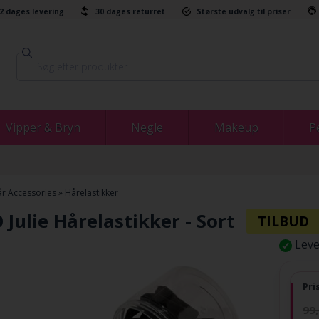
-2 dages levering
30 dages returret
Største udvalg til priser
Vipper & Bryn
Negle
Makeup
P
r Accessories
»
Hårelastikker
Julie Hårelastikker - Sort
Leve
Pri
99