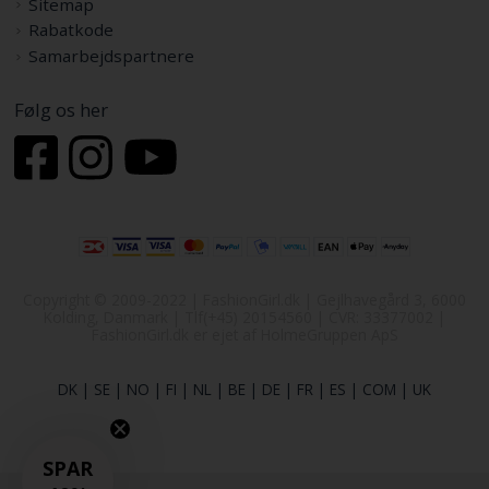
Sitemap
Rabatkode
Samarbejdspartnere
Følg os her
Copyright © 2009-2022 | FashionGirl.dk | Gejlhavegård 3, 6000
Kolding, Danmark | Tlf(+45) 20154560 | CVR: 33377002 |
FashionGirl.dk er ejet af HolmeGruppen ApS
DK
|
SE
|
NO
|
FI
|
NL
|
BE
|
DE
|
FR
|
ES
|
COM
|
UK
SPAR