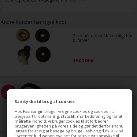
Andre kunder har også købt:
7 cm hår donut M/ kunstigt hår
fl. farver
49,00
DKK
Flettet hårbøjle - Sort
-22%
Samtykke til brug af cookies
Hos Fashiongirl bruger vi egne cookies og cookies fra
49,00
tredjepart til optimering, statistik, markedsføring og for at
38,00
DKK
målrette indhold. Vi bruger cookies til at forbedrer
brugervenligheden på vores side og gør det derfor endnu
lettere for at dig at besøge og bruge Fashiongirl.dk. Klik på
"Accepter fuld weboplevelse" for at give dit samtykke til