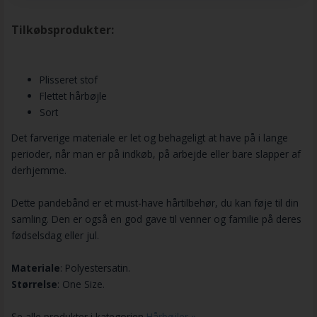
Tilkøbsprodukter:
Plisseret stof
Flettet hårbøjle
Sort
Det farverige materiale er let og behageligt at have på i lange
perioder, når man er på indkøb, på arbejde eller bare slapper af
derhjemme.
Dette pandebånd er et must-have hårtilbehør, du kan føje til din
samling. Den er også en god gave til venner og familie på deres
fødselsdag eller jul.
Materiale
: Polyestersatin.
Størrelse
: One Size.
Se alle produkter i kategorien
Hårbøjler »