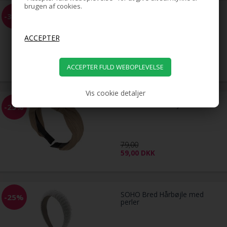
brugen af cookies.
SOHO Klassisk Satin Hårbøjle -
-34%
Pink
59,00
39,00
DKK
Vis cookie detaljer
SOHO Lisa Hårbøjle - Sand
-25%
79,00
59,00
DKK
SOHO Bred Hårbøjle med
-25%
perler