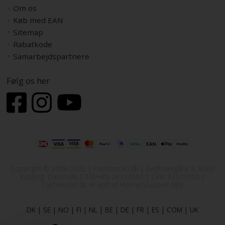
Om os
Køb med EAN
Sitemap
Rabatkode
Samarbejdspartnere
Følg os her
Copyright © 2009-2022 | FashionGirl.dk | Gejlhavegård 3, 6000
Kolding, Danmark | Tlf(+45) 20154560 | CVR: 33377002 |
FashionGirl.dk er ejet af HolmeGruppen ApS
DK
|
SE
|
NO
|
FI
|
NL
|
BE
|
DE
|
FR
|
ES
|
COM
|
UK