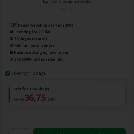
Log ind for at bedømme produktet
Varenr.
7235
🇩🇰 Dansk webshop startet i 2009
🚚 Levering fra 29 DKK
🌸 30 dages returret
💳 Køb nu - betal senere
🛍️ Kæmpe udvalg og lave priser
🎉 500.0000+ tilfredse kunder
Levering 1-2 dage
Pris for 1 pakke(r)
36,75
49,00
DKK