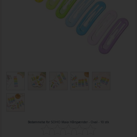
Bedømmelse for
SOHO Maia Hårspænder - Oval - 10 stk