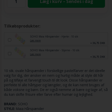
Læg i kurv – Sendes i dag
Tilkøbsprodukter:
SOHO Maia Hårspænder - Hjerte - 10 stk
Læs mere
+ 36,75 DKK
SOHO Maia Hårspænder - Stjerne - 10 stk
Læs mere
+ 36,75 DKK
10 stk. ovale hårspænder i forskellige pastelfarver er det ideelle
valg for dig, der ønsker en nem og hurtig måde at style dit hår
på og tilføje et farverigt touch til dit look. Disse hårspænder er
perfekte til alle hårtyper og længder, og de kan nemt bruges af
både voksne og børn. De er også nemme at bære og tage af, så
du kan skifte frisure eller farve efter humør og lejlighed.
BRAND:
SOHO
STYLE:
Maia Hårspænder