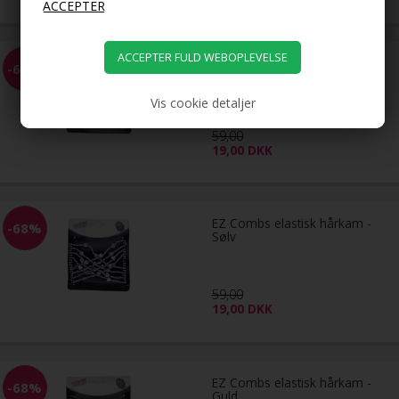
EZ Combs elastisk hårkam -
-68%
Sort
Vis cookie detaljer
59,00
19,00
DKK
EZ Combs elastisk hårkam -
-68%
Sølv
59,00
19,00
DKK
EZ Combs elastisk hårkam -
-68%
Guld