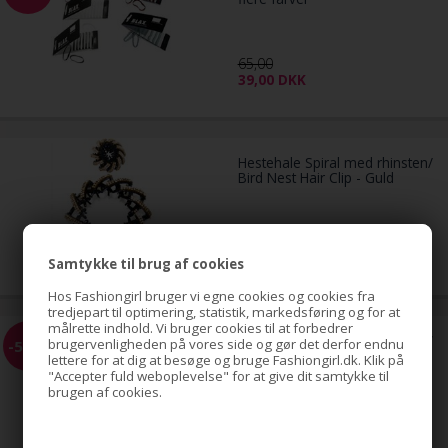
65,00
39,00
DKK
Hestehale Spiral med rhinsten/
Bird Nest Hair Clip - Guld
79,00
DKK
Samtykke til brug af cookies
Hos Fashiongirl bruger vi egne cookies og cookies fra
tredjepart til optimering, statistik, markedsføring og for at
målrette indhold. Vi bruger cookies til at forbedrer
Hestehale Spiral med rhinsten/
brugervenligheden på vores side og gør det derfor endnu
-51%
Bird Nest Hair Clip - Sølv
lettere for at dig at besøge og bruge Fashiongirl.dk. Klik på
"Accepter fuld weboplevelse" for at give dit samtykke til
brugen af cookies.
79,00
39,00
DKK