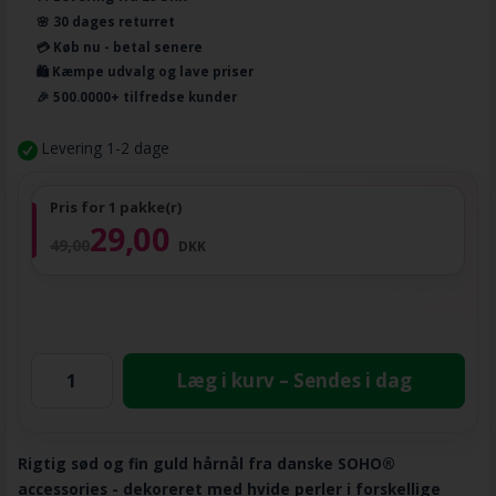
🌸 30 dages returret
💳 Køb nu - betal senere
🛍️ Kæmpe udvalg og lave priser
🎉 500.0000+ tilfredse kunder
Levering 1-2 dage
Pris for 1 pakke(r)
29,00
49,00
DKK
Læg i kurv – Sendes i dag
Rigtig sød og fin guld hårnål fra danske SOHO®
accessories - dekoreret med hvide perler i forskellige