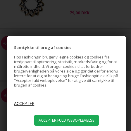
79,00
DKK
EZ Combs elastisk hårkam -
-68%
Sort
Samtykke til brug af cookies
Hos Fashiongirl bruger vi egne cookies og cookies fra
tredjepart til optimering, statistik, markedsføring og for at
59,00
målrette indhold. Vi bruger cookies til at forbedrer
19,00
DKK
brugervenligheden på vores side og gør det derfor endnu
lettere for at dig at besøge og bruge Fashiongirl.dk. Klik på
"Accepter fuld weboplevelse" for at give dit samtykke til
brugen af cookies.
EZ Combs elastisk hårkam -
-68%
Sølv
59,00
19,00
DKK