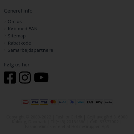
Generel info
Om os
Køb med EAN
Sitemap
Rabatkode
Samarbejdspartnere
Følg os her
Copyright © 2009-2022 | FashionGirl.dk | Gejlhavegård 3, 6000
Kolding, Danmark | Tlf(+45) 20154560 | CVR: 33377002 |
FashionGirl.dk er ejet af HolmeGruppen ApS