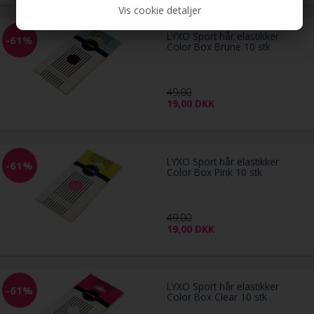
Vis cookie detaljer
LYXO Sport hår elastikker
-61%
Color Box Brune 10 stk
49,00
19,00
DKK
LYXO Sport hår elastikker
-61%
Color Box Pink 10 stk
49,00
19,00
DKK
LYXO Sport hår elastikker
-61%
Color Box Clear 10 stk