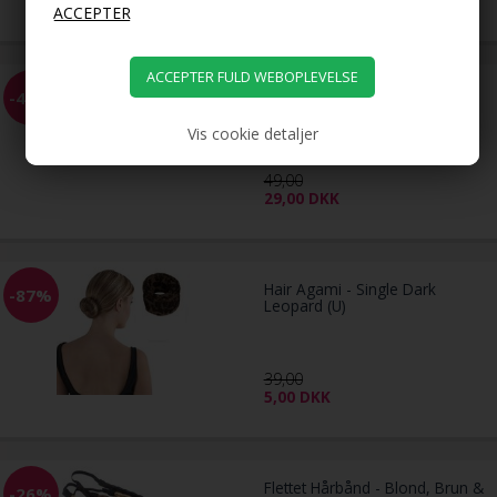
LYXO Sport hår elastikker
-41%
Color Box 10 stk.
Vis cookie detaljer
49,00
29,00
DKK
Hair Agami - Single Dark
-87%
Leopard (U)
39,00
5,00
DKK
Flettet Hårbånd - Blond, Brun &
-26%