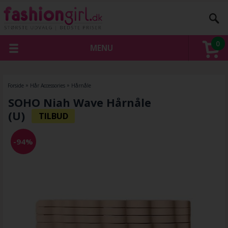
0
MENU
Forside
»
Hår Accessories
»
Hårnåle
SOHO Niah Wave Hårnåle
(U)
-94%