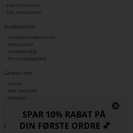
Hair Extensions
Hår Accessories
Kundeservice
Kontakt kundeservice
Returportal
Handelsvilkår
Persondatapolitik
Generel info
Om os
Køb med EAN
Sitemap
Rabatkode
SPAR 10% RABAT PÅ
Samarbejdspartnere
DIN FØRSTE ORDRE 💕
Følg os her