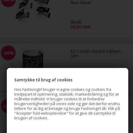
flere farver
65,00
39,00
DKK
EZ Combs elastisk hårkam -
-68%
Sølv
59,00
19,00
DKK
Samtykke til brug af cookies
Hos Fashiongirl bruger vi egne cookies og cookies fra
tredjepart til optimering, statistik, markedsføring og for at
målrette indhold. Vi bruger cookies til at forbedrer
brugervenligheden på vores side og gør det derfor endnu
EZ Combs elastisk hårkam -
-68%
lettere for at dig at besøge og bruge Fashiongirl.dk. Klik på
Guld
"Accepter fuld weboplevelse" for at give dit samtykke til
brugen af cookies.
59,00
19,00
DKK