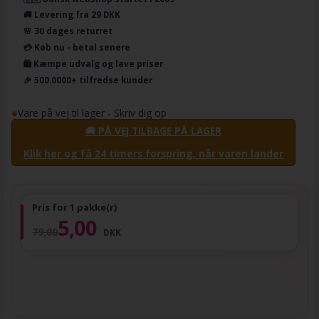
🚚 Levering fra 29 DKK
🌸 30 dages returret
💳 Køb nu - betal senere
🛍️ Kæmpe udvalg og lave priser
🎉 500.0000+ tilfredse kunder
Vare på vej til lager - Skriv dig op
🚚 PÅ VEJ TILBAGE PÅ LAGER
Klik her og få 24 timers forspring, når varen lander
Pris for 1 pakke(r)
5,00
79,00
DKK