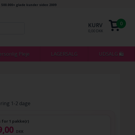
500.000+ glade kunder siden 2009
0
KURV
0,00 DKK
ersonlig Pleje
LAGERSALG
UDSALG 🛍
ring 1-2 dage
s for 1 pakke(r)
9,00
DKK