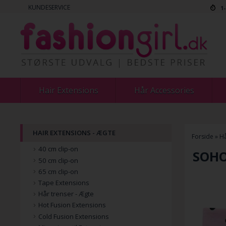
KUNDESERVICE
1
Hair Extensions
Hår Accessories
HAIR EXTENSIONS - ÆGTE
Forside
»
Hå
40 cm clip-on
SOHO 
50 cm clip-on
65 cm clip-on
Tape Extensions
Hår trenser - Ægte
Hot Fusion Extensions
Cold Fusion Extensions