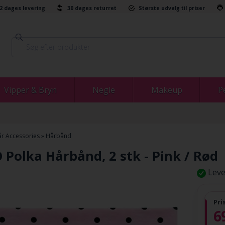
-2 dages levering
30 dages returret
Største udvalg til priser
Vipper & Bryn
Negle
Makeup
P
r Accessories
»
Hårbånd
Polka Hårbånd, 2 stk - Pink / Rød
Leve
Pri
6