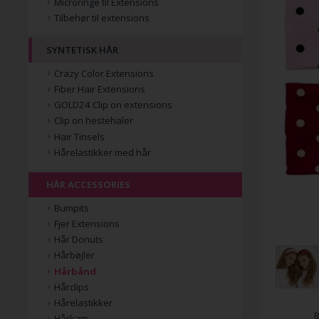
Microringe til Extensions
Tilbehør til extensions
SYNTETISK HÅR
Crazy Color Extensions
Fiber Hair Extensions
GOLD24 Clip on extensions
Clip on hestehaler
Hair Tinsels
Hårelastikker med hår
HÅR ACCESSORIES
Bumpits
Fjer Extensions
Hår Donuts
Hårbøjler
Hårbånd
Hårclips
Hårelastikker
Hårkam