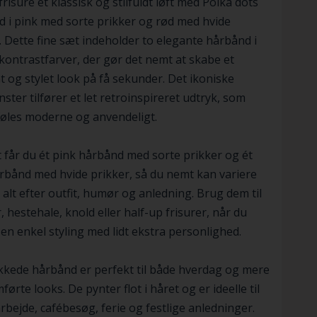
 frisure et klassisk og stilfuldt løft med Polka dots
 i pink med sorte prikker og rød med hvide
. Dette fine sæt indeholder to elegante hårbånd i
 kontrastfarver, der gør det nemt at skabe et
t og stylet look på få sekunder. Det ikoniske
ster tilfører et let retroinspireret udtryk, som
føles moderne og anvendeligt.
t får du ét pink hårbånd med sorte prikker og ét
rbånd med hvide prikker, så du nemt kan variere
k alt efter outfit, humør og anledning. Brug dem til
r, hestehale, knold eller half-up frisurer, når du
en enkel styling med lidt ekstra personlighed.
kkede hårbånd er perfekt til både hverdag og mere
ørte looks. De pynter flot i håret og er ideelle til
arbejde, cafébesøg, ferie og festlige anledninger.