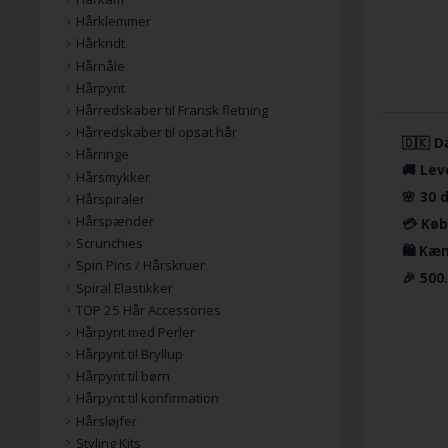
Hårklemmer
Hårkridt
Hårnåle
Hårpynt
Hårredskaber til Fransk fletning
Hårredskaber til opsat hår
🇩🇰 D
Hårringe
🚚 Lev
Hårsmykker
🌸 30 
Hårspiraler
Hårspænder
💳 Køb
Scrunchies
🛍️ Kæ
Spin Pins / Hårskruer
🎉 500
Spiral Elastikker
TOP 25 Hår Accessories
Hårpynt med Perler
Hårpynt til Bryllup
Hårpynt til børn
Hårpynt til konfirmation
Hårsløjfer
Styling Kits