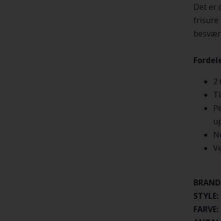
Det er 
frisure
besvær
Fordele
2 
Ti
Pe
up
N
Ve
BRAND
STYLE:
FARVE: