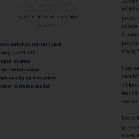
Giv din
hårbånd
Log ind for at bedømme produktet
prikker
tidløse
Varenr.
7621-2
feminin
prikmøn
ansk webshop startet i 2009
stadig 
ering fra 29 DKK
dages returret
I sætte
 nu - betal senere
rødt hå
mpe udvalg og lave priser
dit loo
.0000+ tilfredse kunder
løst hå
ønsker 
Det pri
gennemf
skole, 