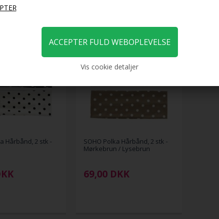
59,00
69,00
44,25
DKK
29,
Vis cookie detaljer
 Hårbånd, 2 stk -
SOHO Polka Hårbånd, 2 stk -
Mørkebrun / Lysebrun
DKK
69,00
DKK