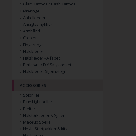
Glam Tattoos / Flash Tattoos
Øreringe
Ankelkæder
Ansigtssmykker
Armbånd
Creoler
Fingerringe
Halskæder
Halskæder - Alfabet
Perlesæt / DIY Smykkesæt
Halskæde - Stjernetegn
ACCESSORIES
Solbriller
Blue Light briller
Bælter
Halstørklæder & Sjaler
Makeup Spejle
Negle Startpakker & kits
Nøgleringe