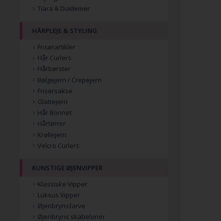
Tiara & Diademer
HÅRPLEJE & STYLING
Frisørartikler
Hår Curlers
Hårbørster
Bølgejern / Crepejern
Frisørsakse
Glattejern
Hår Bonnet
Hårtørrer
Krøllejern
Velcro Curlers
KUNSTIGE ØJENVIPPER
Klassiske Vipper
Luksus Vipper
Øjenbrynsfarve
Øjenbryns skabeloner