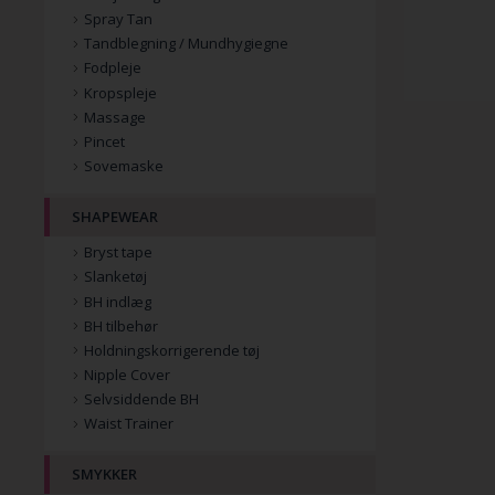
Spray Tan
Tandblegning / Mundhygiegne
Fodpleje
Kropspleje
Massage
Pincet
Sovemaske
SHAPEWEAR
Bryst tape
Slanketøj
BH indlæg
BH tilbehør
Holdningskorrigerende tøj
Nipple Cover
Selvsiddende BH
Waist Trainer
SMYKKER