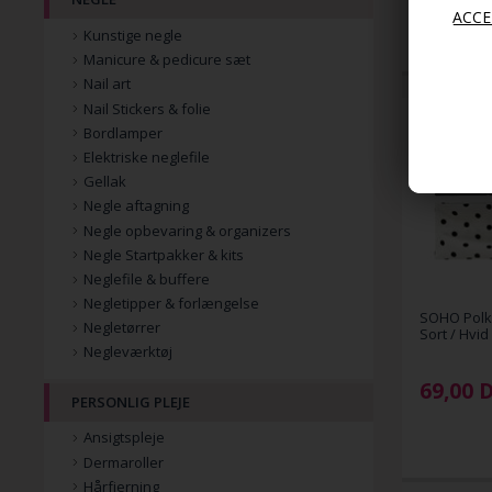
Kunstige negle
Manicure & pedicure sæt
Nail art
Nail Stickers & folie
Bordlamper
Elektriske neglefile
Gellak
Negle aftagning
Negle opbevaring & organizers
Negle Startpakker & kits
Neglefile & buffere
Negletipper & forlængelse
SOHO Polka
Negletørrer
Sort / Hvid
Negleværktøj
69,00
PERSONLIG PLEJE
Ansigtspleje
Dermaroller
Hårfjerning