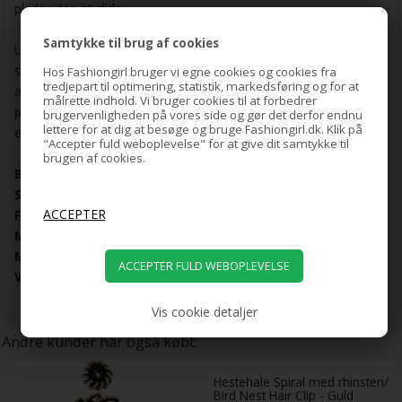
plads uden at glide.
Samtykke til brug af cookies
Udover sin funktionelle anvendelse er dette hårbånd også et
stilfuldt tilbehør, der kan fremhæve din personlige stil. Brug det til
Hos Fashiongirl bruger vi egne cookies og cookies fra
tredjepart til optimering, statistik, markedsføring og for at
at skabe en slank og elegant frisure, eller brug det som en
målrette indhold. Vi bruger cookies til at forbedrer
praktisk løsning til at holde dit hår væk fra ansigtet under træning
brugervenligheden på vores side og gør det derfor endnu
lettere for at dig at besøge og bruge Fashiongirl.dk. Klik på
eller daglige gøremål.
"Accepter fuld weboplevelse" for at give dit samtykke til
brugen af cookies.
BRAND:
SOHO
STYLE:
Reese Hårbånd
FARVE:
Hvid
MATERIALE:
Polyester
MÅL:
20 x 5 cm
VÆGT:
3 g
Vis cookie detaljer
Andre kunder har også købt:
Hestehale Spiral med rhinsten/
Bird Nest Hair Clip - Guld