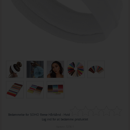
Bedømmelse for
SOHO Reese Hårbånd - Hvid
Log ind for at bedømme produktet
Varenr.
7276-1