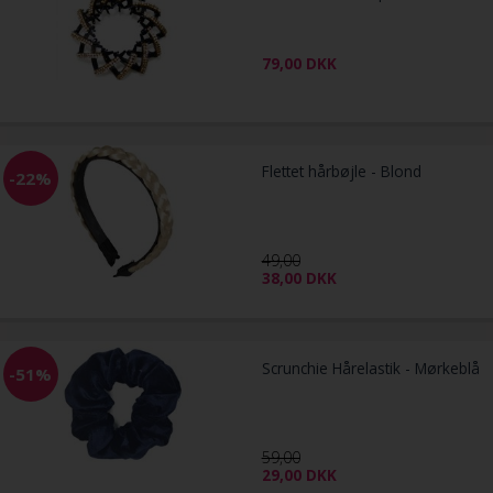
79,00
DKK
Flettet hårbøjle - Blond
-22%
49,00
38,00
DKK
Scrunchie Hårelastik - Mørkeblå
-51%
59,00
29,00
DKK