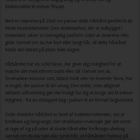
funktionalitet til enhver frisure.
Med en størrelse på 20x5 cm passer dette hårbånd perfekt til de
fleste hovedstørrelser. Den strækbarhed, der er indbygget i
materialet, sikrer en behagelig pasform uden at stramme eller
glide. Uanset om du har kort eller langt hår, vil dette hårbånd
holde det sikkert på plads hele dagen.
Hårbåndet har en solid farve, der giver dig mulighed for at
matche det med ethvert outfit eller stil. Uanset om du
foretrækker klassisk sort, tidløst hvidt eller en levende farve, har
vi noget, der passer til din smag. Den enkle, men alligevel
stilfulde udformning gør det muligt for dig at bruge det til enhver
lejlighed - fra en afslappet dag i parken til en formel begivenhed.
Dette elastiske hårbånd er lavet af kvalitetsmaterialer, der er
holdbare og langvarige. Det strækbarer materiale gør det nemt
at tage af og på uden at skade håret eller forårsage ubehag.
Uanset om du har tykt eller tyndt hår, vil hårbåndet forblive på