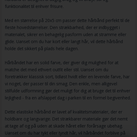
funktionalitet til enhver frisure.
Med en størrelse på 20x5 cm passer dette hårbånd perfekt til de
fleste hovedstørrelser. Den strækbarhed, der er indbygget i
materialet, sikrer en behagelig pasform uden at stramme eller
glide. Uanset om du har kort eller langt hår, vil dette hårbånd
holde det sikkert på plads hele dagen.
Hårbåndet har en solid farve, der giver dig mulighed for at
matche det med ethvert outfit eller stil. Uanset om du
foretrækker klassisk sort, tidløst hvidt eller en levende farve, har
vi noget, der passer til din smag. Den enkle, men alligevel
stilfulde udformning gør det muligt for dig at bruge det til enhver
lejlighed - fra en afslappet dag i parken til en formel begivenhed.
Dette elastiske hårbånd er lavet af kvalitetsmaterialer, der er
holdbare og langvarige. Det strækbarer materiale gør det nemt
at tage af og på uden at skade håret eller forårsage ubehag.
Uanset om du har tykt eller tyndt hår, vil hårbåndet forblive på