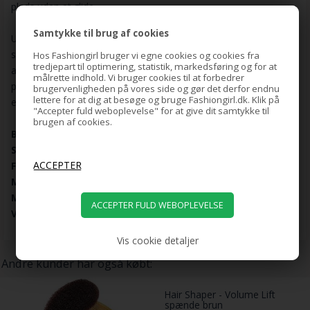
plads uden at glide.
Samtykke til brug af cookies
Udover sin funktionelle anvendelse er dette hårbånd også et
stilfuldt tilbehør, der kan fremhæve din personlige stil. Brug det til
Hos Fashiongirl bruger vi egne cookies og cookies fra
tredjepart til optimering, statistik, markedsføring og for at
at skabe en slank og elegant frisure, eller brug det som en
målrette indhold. Vi bruger cookies til at forbedrer
praktisk løsning til at holde dit hår væk fra ansigtet under træning
brugervenligheden på vores side og gør det derfor endnu
lettere for at dig at besøge og bruge Fashiongirl.dk. Klik på
eller daglige gøremål.
"Accepter fuld weboplevelse" for at give dit samtykke til
brugen af cookies.
BRAND:
SOHO
STYLE:
Reese Hårbånd
FARVE:
Orange
MATERIALE:
Polyester
MÅL:
20 x 5 cm
VÆGT:
3 g
Vis cookie detaljer
Andre kunder har også købt:
Hair Shaper - Volume Lift
spænde brun