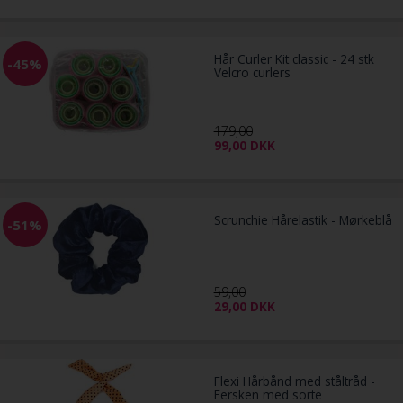
Hår Curler Kit classic - 24 stk
-45%
Velcro curlers
179,00
99,00
DKK
Scrunchie Hårelastik - Mørkeblå
-51%
59,00
29,00
DKK
Flexi Hårbånd med ståltråd -
Fersken med sorte