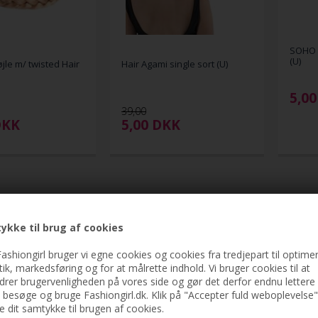
SOHO 
(U)
jle m/ twisted Hair
Hair Agami single sort (U)
5,00
39,00
DKK
5,00
DKK
ykke til brug af cookies
ashiongirl bruger vi egne cookies og cookies fra tredjepart til optimer
stik, markedsføring og for at målrette indhold. Vi bruger cookies til at
drer brugervenligheden på vores side og gør det derfor endnu lettere 
t besøge og bruge Fashiongirl.dk. Klik på "Accepter fuld weboplevelse"
ve dit samtykke til brugen af cookies.