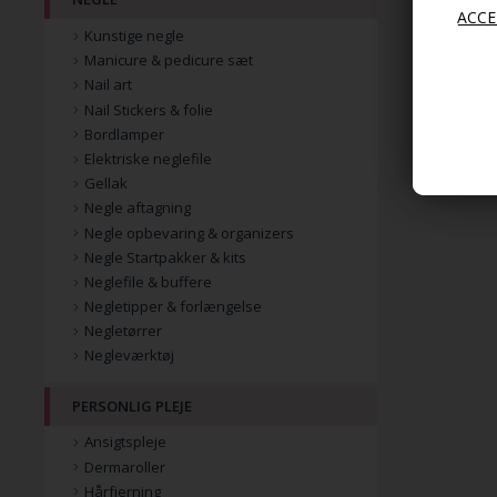
Kunstige negle
Manicure & pedicure sæt
Nail art
Nail Stickers & folie
Bordlamper
Elektriske neglefile
Gellak
Negle aftagning
Negle opbevaring & organizers
Negle Startpakker & kits
Neglefile & buffere
Negletipper & forlængelse
Negletørrer
Negleværktøj
PERSONLIG PLEJE
Ansigtspleje
Dermaroller
Hårfjerning