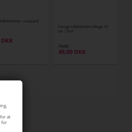
Hårklemme - Leopard
Design Hårklemme Mega 16
cm - Sort
DKK
79,00
49,00
DKK
ing,
for at
 for