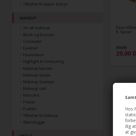
Tilbehør til vipper & bryn
MAKEUP
Faux Hårbø
Vis alt makeup
fl. farver
Blush og bronzer
Concealer
39,00
Eyeliner
29,00
Foundation
Highlight & Contouring
Makeup børster
Makeup Spejle
Makeup Svampe
Makeup sæt
Mascara
Samt
Primer
Hos F
Pudder
stati
Tilbehør til makeup
forbe
Øjenskygge
dig a
at gi
NEGLE