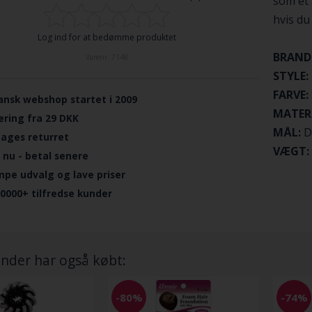
som et 
hvis du
Log ind for at bedømme produktet
BRAND
Varenr.
7148
STYLE:
FARVE:
ansk webshop startet i 2009
MATER
ering fra 29 DKK
MÅL:
Di
dages returret
VÆGT:
 nu - betal senere
mpe udvalg og lave priser
.0000+ tilfredse kunder
nder har også købt:
-80%
-74%