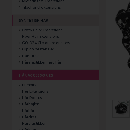
Microringe til Extensions
Tilbehør til extensions
SYNTETISK HÅR
Crazy Color Extensions
Fiber Hair Extensions
GOLD24 Clip on extensions
Clip on hestehaler
Hair Tinsels
Hårelastikker med hår
HÅR ACCESSORIES
Bumpits
Fjer Extensions
Hår Donuts
Hårbøjler
Hårbånd
Hårclips
Hårelastikker
Hårkam