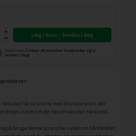
Læg i kurv – Sendes i dag
Bestil inden
3 timer
28 minutter
8 sekunder
og vi
sender i dag!
sprodukter:
 fleksibel hårscrunchie med blomsterprint, der
n drejes rundt om din hestehale eller hårknold.
 også bruge denne scrunchie rundt om håndleddet,