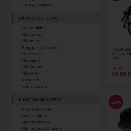
Tiara & Diademer
HÅRPLEJE & STYLING
Frisørartikler
Hår Curlers
Hårbørster
Bølgejern / Crepejern
Hestehale 
rhinsten/ B
Frisørsakse
Sølv
Glattejern
Hår Bonnet
79,00
39,00
Hårtørrer
Krøllejern
Velcro Curlers
KUNSTIGE ØJENVIPPER
-26%
Klassiske Vipper
Luksus Vipper
Øjenbrynsfarve
Øjenbryns skabeloner