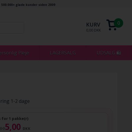
500.000+ glade kunder siden 2009
0
KURV
0,00 DKK
ersonlig Pleje
LAGERSALG
UDSALG 🛍
ring 1-2 dage
s for 1 pakke(r)
5,00
,00
DKK