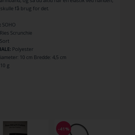
armbånd, og så du altid har en elastik ved hånden,
 skulle få brug for det.
:
SOHO
Ries Scrunchie
Sort
IALE:
Polyester
ameter: 10 cm Bredde: 4,5 cm
10 g
-41%