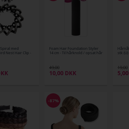
Spiral med
Foam Hair Foundation Styler
Hårnål
ird Nest Hair Clip -
14 cm - Til hårknold / opsat hår
stk (U)
49,00
19,00
DKK
10,00
DKK
5,0
-87%