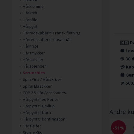
Hårklemmer
Hårkridt
Hårnåle
Hårpynt
Hårredskaber til Fransk fletning
Hårredskaber til opsat hår
🇩🇰 D
Hårringe
🚚 Lev
Hårsmykker
🌸 30 
Hårspiraler
Hårspænder
💳 Køb
Scrunchies
🛍️ Kæ
Spin Pins / Hårskruer
🎉 500
Spiral Elastikker
TOP 25 Hår Accessories
Hårpynt med Perler
Hårpynt til Bryllup
Andre ku
Hårpynt til børn
Hårpynt til konfirmation
Hårsløjfer
-51%
Styling Kits