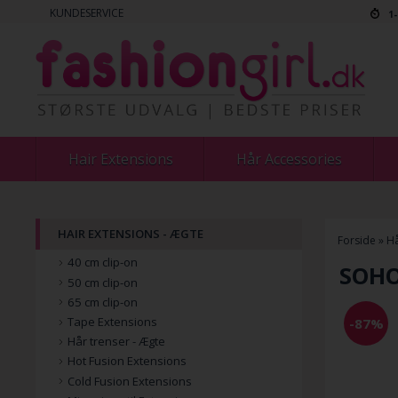
KUNDESERVICE
1
Hair Extensions
Hår Accessories
HAIR EXTENSIONS - ÆGTE
Forside
»
Hå
40 cm clip-on
SOHO 
50 cm clip-on
65 cm clip-on
Tape Extensions
-87%
Hår trenser - Ægte
Hot Fusion Extensions
Cold Fusion Extensions