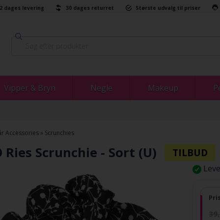
-2 dages levering
30 dages returret
Største udvalg til priser
Vipper & Bryn
Negle
Makeup
P
r Accessories
»
Scrunchies
Ries Scrunchie - Sort (U)
Leve
Pri
39