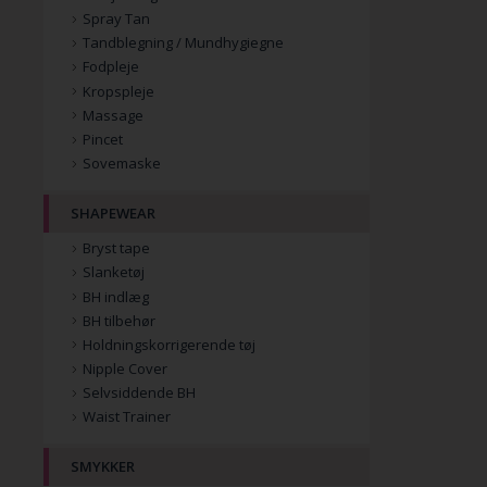
Spray Tan
Tandblegning / Mundhygiegne
Fodpleje
Kropspleje
Massage
Pincet
Sovemaske
SHAPEWEAR
Bryst tape
Slanketøj
BH indlæg
BH tilbehør
Holdningskorrigerende tøj
Nipple Cover
Selvsiddende BH
Waist Trainer
SMYKKER