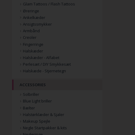
Glam Tattoos / Flash Tattoos
Øreringe
Ankelkæder
Ansigtssmykker
Armbånd
Creoler
Fingerringe
Halskæder
Halskæder - Alfabet
Perlesæt / DIY Smykkesæt
Halskæde - Stjernetegn
ACCESSORIES
Solbriller
Blue Light briller
Bælter
Halstørklæder & Sjaler
Makeup Spejle
Negle Startpakker & kits
Nøgleringe