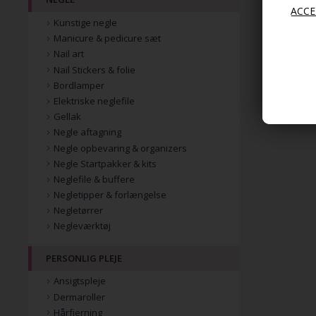
Kunstige negle
Manicure & pedicure sæt
Nail art
Nail Stickers & folie
Bordlamper
Elektriske neglefile
Gellak
Negle aftagning
Negle opbevaring & organizers
Negle Startpakker & kits
Neglefile & buffere
Negletipper & forlængelse
Negletørrer
Negleværktøj
PERSONLIG PLEJE
Ansigtspleje
Dermaroller
Hårfjerning