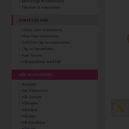
Microringe til Extensions
Tilbehør til extensions
SYNTETISK HÅR
Crazy Color Extensions
Fiber Hair Extensions
GOLD24 Clip on extensions
Clip on hestehaler
Hair Tinsels
Hårelastikker med hår
HÅR ACCESSORIES
Bumpits
Fjer Extensions
Hår Donuts
Hårbøjler
Hårbånd
Hårclips
Hårelastikker
Hårkam