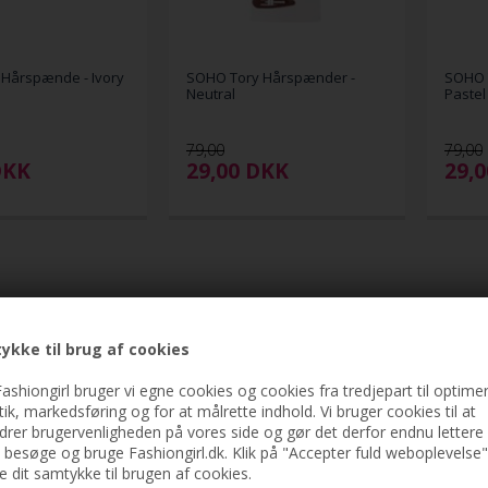
Hårspænde - Ivory
SOHO Tory Hårspænder -
SOHO 
Neutral
Pastel
79,00
79,00
DKK
29,00
DKK
29,
ykke til brug af cookies
ashiongirl bruger vi egne cookies og cookies fra tredjepart til optimer
stik, markedsføring og for at målrette indhold. Vi bruger cookies til at
drer brugervenligheden på vores side og gør det derfor endnu lettere 
t besøge og bruge Fashiongirl.dk. Klik på "Accepter fuld weboplevelse"
ve dit samtykke til brugen af cookies.