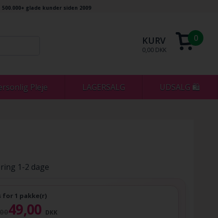
500.000+ glade kunder siden 2009
0
KURV
0,00 DKK
ersonlig Pleje
LAGERSALG
UDSALG 🛍
ring 1-2 dage
s for 1 pakke(r)
49,00
,00
DKK