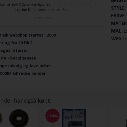
BRAND
se for
SOHO Sane Hårklips - Sun
STYLE:
Log ind for at bedømme produktet
FARVE:
Varenr.
6994-2
MATER
MÅL:
L
ansk webshop startet i 2009
VÆGT:
ering fra 29 DKK
dages returret
 nu - betal senere
mpe udvalg og lave priser
.0000+ tilfredse kunder
nder har også købt:
-34%