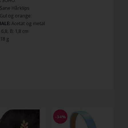
:
SOHO
Sane Hårklips
Gul og orange
IALE:
Acetat og metal
: 6,8, B: 1,8 cm
18 g
-34%