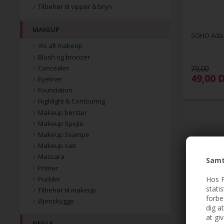
Tilbehør til vipper & bryn
MAKEUP
SOHO Ada 
Vis alt makeup
Blush og bronzer
Concealer
79,00
49,00
Eyeliner
Foundation
Highlight & Contouring
Makeup børster
Makeup Spejle
Makeup Svampe
Makeup sæt
Mascara
Samt
Primer
Hos F
Pudder
stati
Tilbehør til makeup
forbe
Øjenskygge
dig a
at gi
NEGLE