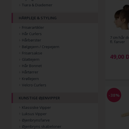
Tiara & Diademer
HÅRPLEJE & STYLING
Frisørartikler
Hår Curlers
7 cm hår d
Hårbørster
fl. farver
Bølgejern / Crepejern
Frisørsakse
49,00
Glattejern
Hår Bonnet
Hårtørrer
Krøllejern
Velcro Curlers
-38%
KUNSTIGE ØJENVIPPER
Klassiske Vipper
Luksus Vipper
Øjenbrynsfarve
Øjenbryns skabeloner