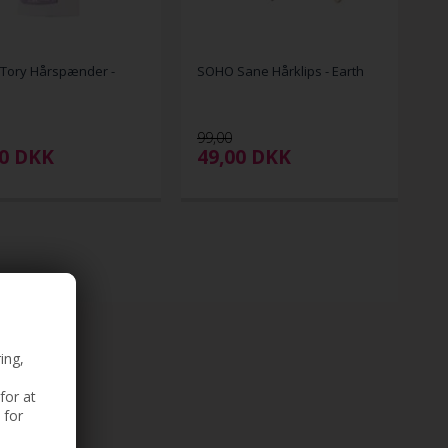
Tory Hårspænder -
SOHO Sane Hårklips - Earth
99,00
00
DKK
49,00
DKK
ing,
for at
 for