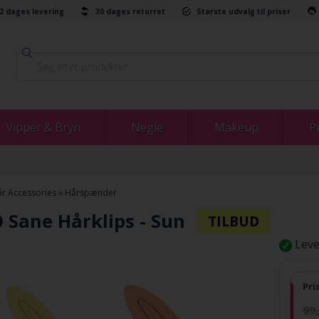
-2 dages levering
30 dages returret
Største udvalg til priser
Vipper & Bryn
Negle
Makeup
P
r Accessories
»
Hårspænder
 Sane Hårklips - Sun
Leve
Pri
99