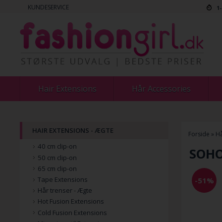
KUNDESERVICE
1
Hair Extensions
Hår Accessories
HAIR EXTENSIONS - ÆGTE
Forside
»
Hå
40 cm clip-on
SOHO
50 cm clip-on
65 cm clip-on
Tape Extensions
-51%
Hår trenser - Ægte
Hot Fusion Extensions
Cold Fusion Extensions