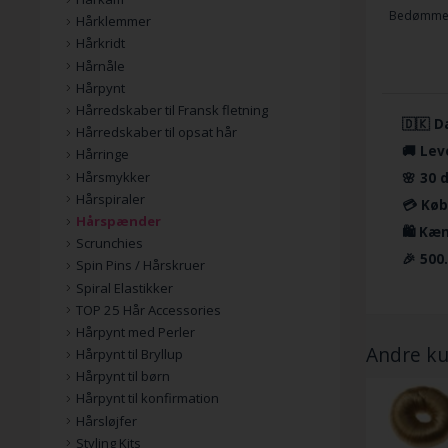
Bedømmel
Hårklemmer
Hårkridt
Hårnåle
Hårpynt
Hårredskaber til Fransk fletning
🇩🇰 D
Hårredskaber til opsat hår
🚚 Lev
Hårringe
Hårsmykker
🌸 30 
Hårspiraler
💳 Køb
Hårspænder
🛍️ Kæ
Scrunchies
🎉 500
Spin Pins / Hårskruer
Spiral Elastikker
TOP 25 Hår Accessories
Hårpynt med Perler
Andre ku
Hårpynt til Bryllup
Hårpynt til børn
Hårpynt til konfirmation
Hårsløjfer
Styling Kits