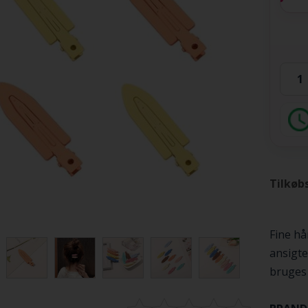
Tilkøb
Fine hå
ansigte
bruges t