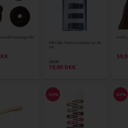
onut M/ kunstigt hår
Gold L
Hårnåle Titanium pakke m/ 48
stk.
DKK
59,0
29,00
19,00
DKK
-63%
-63%