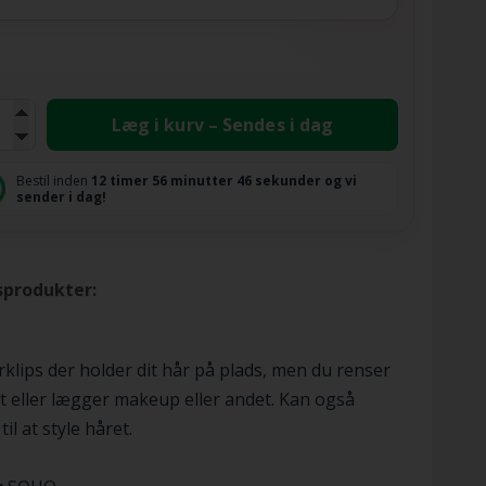
Læg i kurv – Sendes i dag
Bestil inden
12 timer
56 minutter
46 sekunder
og vi
sender i dag!
sprodukter:
rklips der holder dit hår på plads, men du renser
t eller lægger makeup eller andet. Kan også
il at style håret.