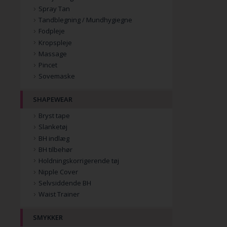
Spray Tan
Tandblegning / Mundhygiegne
Fodpleje
Kropspleje
Massage
Pincet
Sovemaske
SHAPEWEAR
Bryst tape
Slanketøj
BH indlæg
BH tilbehør
Holdningskorrigerende tøj
Nipple Cover
Selvsiddende BH
Waist Trainer
SMYKKER