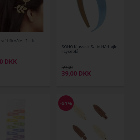
eaf Hårnåle - 2 stk
SOHO Klassisk Satin Hårbøjle
- Lyseblå
0
DKK
59,00
39,00
DKK
-51%