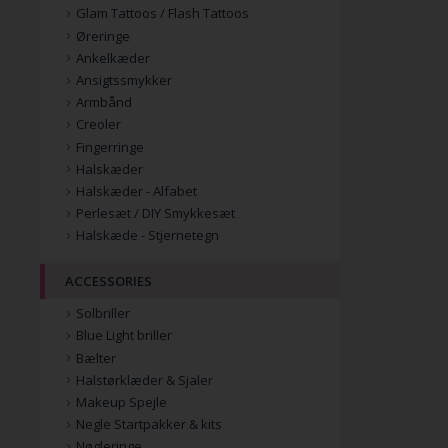
Glam Tattoos / Flash Tattoos
Øreringe
Ankelkæder
Ansigtssmykker
Armbånd
Creoler
Fingerringe
Halskæder
Halskæder - Alfabet
Perlesæt / DIY Smykkesæt
Halskæde - Stjernetegn
ACCESSORIES
Solbriller
Blue Light briller
Bælter
Halstørklæder & Sjaler
Makeup Spejle
Negle Startpakker & kits
Nøgleringe