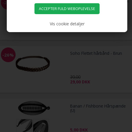
Flettet Hårbånd - Blond, Brun &
-26%
Sort
Vis cookie detaljer
39,00
29,00
DKK
Soho Flettet hårbånd - Brun
-26%
39,00
29,00
DKK
Banan / Fishbone Hårspænde
(U)
5,00
DKK