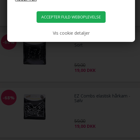
79,00
39,00
DKK
Vis cookie detaljer
EZ Combs elastisk hårkam -
-68%
Sort
59,00
19,00
DKK
EZ Combs elastisk hårkam -
-68%
Sølv
59,00
19,00
DKK