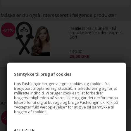
Måske er du også interesseret i følgende produkter
Heatless Hair Curlers - Få
-81%
smukke krøller uden varme -
Sort
149,00
29,00
DKK
Samtykke til brug af cookies
Hos Fashiongirl bruger vi egne cookies og cookies fra
tredjepart til optimering, statistik, markedsføring og for at
målrette indhold. Vi bruger cookies til at forbedrer
brugervenligheden på vores side og gør det derfor endnu
lettere for at dig at besøge og bruge Fashiongirl.dk. Klik på
Andre kunder har også købt:
"Accepter fuld weboplevelse" for at give dit samtykke til
brugen af cookies.
Hestehale Spiral med rhinsten/
-51%
Bird Nest Hair Clip - Sølv