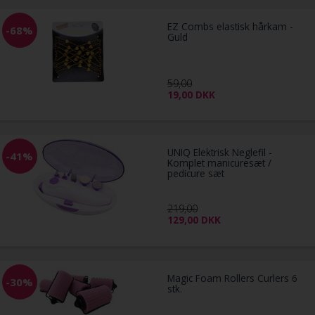
EZ Combs elastisk hårkam -
-68%
Guld
59,00
19,00
DKK
UNIQ Elektrisk Neglefil -
-41%
Komplet manicuresæt /
pedicure sæt
219,00
129,00
DKK
Magic Foam Rollers Curlers 6
-30%
stk.