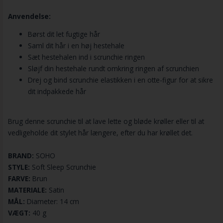
Anvendelse:
Børst dit let fugtige hår
Saml dit hår i en høj hestehale
Sæt hestehalen ind i scrunchie ringen
Sløjf din hestehale rundt omkring ringen af scrunchien
Drej og bind scrunchie elastikken i en otte-figur for at sikre
dit indpakkede hår
Brug denne scrunchie til at lave lette og bløde krøller eller til at
vedligeholde dit stylet hår længere, efter du har krøllet det.
BRAND:
SOHO
STYLE:
Soft Sleep Scrunchie
FARVE:
Brun
MATERIALE:
Satin
MÅL:
Diameter: 14 cm
VÆGT:
40 g