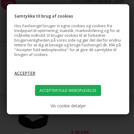
Soho Flettet hårbånd - Brun
-26%
Samtykke til brug af cookies
39,00
Hos Fashiongirl bruger vi egne cookies og cookies fra
29,00
DKK
tredjepart til optimering, statistik, markedsføring og for at
målrette indhold. Vi bruger cookies til at forbedrer
brugervenligheden på vores side og gør det derfor endnu
lettere for at dig at besøge og bruge Fashiongirl.dk. Klik på
"Accepter fuld weboplevelse" for at give dit samtykke til
Flexi Hårbånd med ståltråd -
brugen af cookies.
Blå med lyserøde polkaprikker
(U)
5,00
DKK
Vis cookie detaljer
Ribbed Twist Hårbånd - Sort
(U)
5,00
DKK