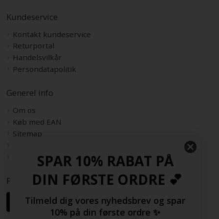
Kundeservice
Kontakt kundeservice
Returportal
Handelsvilkår
Persondatapolitik
Generel info
Om os
Køb med EAN
Sitemap
Rabatkode
SPAR 10% RABAT PÅ
Samarbejdspartnere
DIN FØRSTE ORDRE 💕
Følg os her
Tilmeld dig vores nyhedsbrev og spar
10% på din første ordre ✨