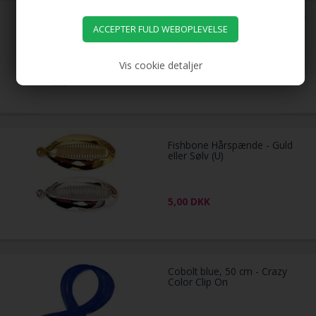
7 cm hår donut M/ kunstigt hår
fl. farver
Vis cookie detaljer
49,00
DKK
Fishbone Hårspænde - Guld
eller Sølv (U)
5,00
DKK
Cobolt blue, 50 cm - Crazy
Color Clip On