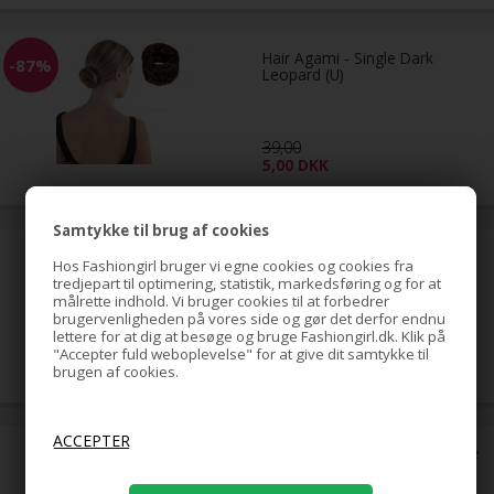
Hair Agami - Single Dark
-87%
Leopard (U)
39,00
5,00
DKK
Samtykke til brug af cookies
Banan / Fishbone Hårspænde
Hos Fashiongirl bruger vi egne cookies og cookies fra
(U)
tredjepart til optimering, statistik, markedsføring og for at
målrette indhold. Vi bruger cookies til at forbedrer
brugervenligheden på vores side og gør det derfor endnu
lettere for at dig at besøge og bruge Fashiongirl.dk. Klik på
5,00
DKK
"Accepter fuld weboplevelse" for at give dit samtykke til
brugen af cookies.
Spin Pins hårnåle m/ Pink Perle
2 stk (U)