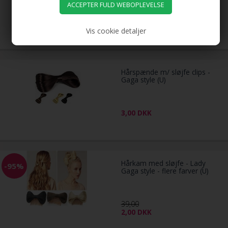
29,00
DKK
Vis cookie detaljer
Hårspænde m/ sløjfe clips -
Gaga style (U)
3,00
DKK
Hårkam med sløjfe - Lady
-95%
Gaga style - flere farver (U)
39,00
2,00
DKK