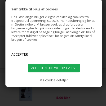
Samtykke til brug af cookies
699,00
DKK
Hos Fashiongirl bruger vi egne cookies og cookies fra
tredjepart til optimering, statistik, markedsføring og for at
målrette indhold. Vi bruger cookies til at forbedrer
brugervenligheden på vores side og gør det derfor endnu
lettere for at dig at besøge og bruge Fashiongirl.dk. Klik på
"Accepter fuld weboplevelse" for at give dit samtykke til
Banan / Fishbone Hårspænde
brugen af cookies.
(U)
5,00
DKK
Nail Stickers - Negle wraps 12
Vis cookie detaljer
stk no. 09 (U)
5,00
DKK