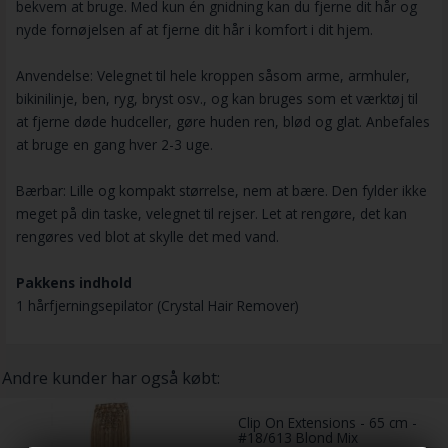
bekvem at bruge. Med kun én gnidning kan du fjerne dit hår og
nyde fornøjelsen af ​​at fjerne dit hår i komfort i dit hjem.
Anvendelse: Velegnet til hele kroppen såsom arme, armhuler,
bikinilinje, ben, ryg, bryst osv., og kan bruges som et værktøj til
at fjerne døde hudceller, gøre huden ren, blød og glat. Anbefales
at bruge en gang hver 2-3 uge.
Bærbar: Lille og kompakt størrelse, nem at bære. Den fylder ikke
meget på din taske, velegnet til rejser. Let at rengøre, det kan
rengøres ved blot at skylle det med vand.
Pakkens indhold
1 hårfjerningsepilator (Crystal Hair Remover)
Andre kunder har også købt:
Clip On Extensions - 65 cm -
#18/613 Blond Mix