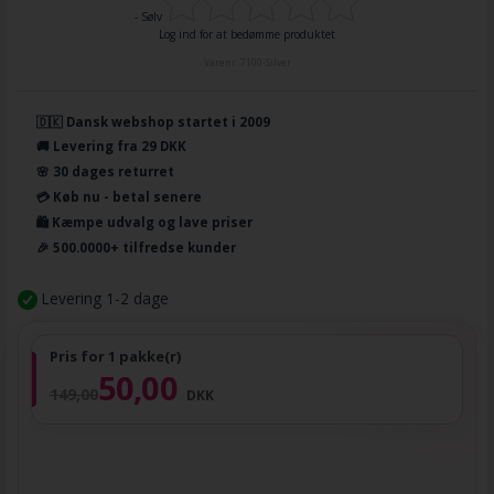
- Sølv
Log ind for at bedømme produktet
Varenr.
7100-Silver
🇩🇰 Dansk webshop startet i 2009
🚚 Levering fra 29 DKK
🌸 30 dages returret
💳 Køb nu - betal senere
🛍️ Kæmpe udvalg og lave priser
🎉 500.0000+ tilfredse kunder
Levering 1-2 dage
Pris for 1 pakke(r)
50,00
149,00
DKK