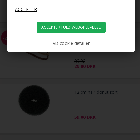
229,00
149,00
DKK
Flettet Hårbånd - Blond, Brun &
-26%
Sort
Vis cookie detaljer
39,00
29,00
DKK
12 cm hair-donut sort
59,00
DKK