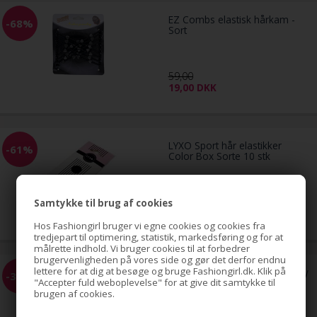
EZ Combs elastisk hårkam -
-68%
Sort
59,00
19,00
DKK
LYXO Sport hår elastikker
-61%
Color Box Sorte 10 stk
49,00
Samtykke til brug af cookies
19,00
DKK
Hos Fashiongirl bruger vi egne cookies og cookies fra
tredjepart til optimering, statistik, markedsføring og for at
målrette indhold. Vi bruger cookies til at forbedrer
brugervenligheden på vores side og gør det derfor endnu
lettere for at dig at besøge og bruge Fashiongirl.dk. Klik på
Pony tail Fiber extensions Curly
-35%
"Accepter fuld weboplevelse" for at give dit samtykke til
Lysebrun 6#
brugen af cookies.