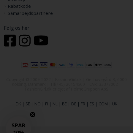
Rabatkode
Samarbejdspartnere
Følg os her
Copyright © 2009-2022 | FashionGirl.dk | Gejlhavegård 3, 6000
Kolding, Danmark | Tlf(+45) 20154560 | CVR: 33377002 |
FashionGirl.dk er ejet af HolmeGruppen ApS
DK
|
SE
|
NO
|
FI
|
NL
|
BE
|
DE
|
FR
|
ES
|
COM
|
UK
SPAR
10%