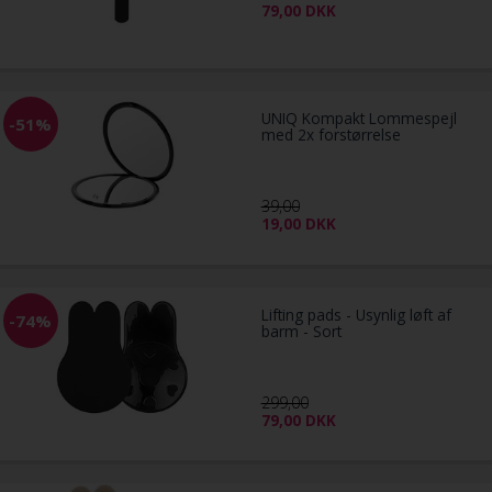
79,00
DKK
UNIQ Kompakt Lommespejl
-51%
med 2x forstørrelse
39,00
19,00
DKK
Lifting pads - Usynlig løft af
-74%
barm - Sort
299,00
79,00
DKK