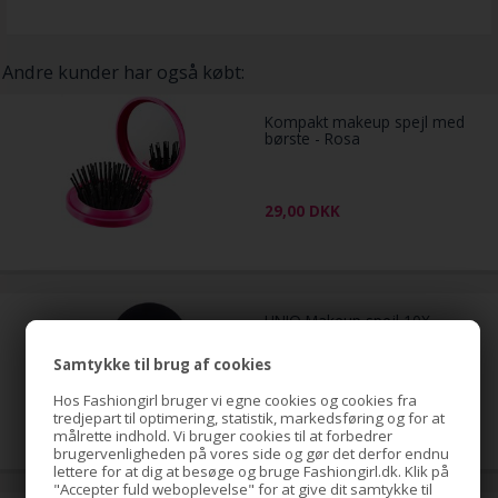
Andre kunder har også købt:
Kompakt makeup spejl med
børste - Rosa
29,00
DKK
UNIQ Makeup spejl 10X
forstørrelse med sugekop -
Sort
Samtykke til brug af cookies
Hos Fashiongirl bruger vi egne cookies og cookies fra
39,00
DKK
tredjepart til optimering, statistik, markedsføring og for at
målrette indhold. Vi bruger cookies til at forbedrer
brugervenligheden på vores side og gør det derfor endnu
lettere for at dig at besøge og bruge Fashiongirl.dk. Klik på
"Accepter fuld weboplevelse" for at give dit samtykke til