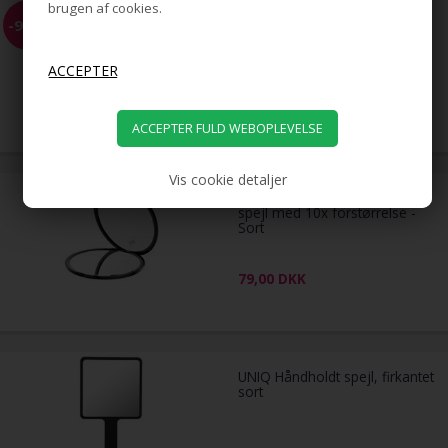
brugen af cookies.
Scrunchie med sløjfe - Lyseblå
-90%
med pink prikker (U)
49,00
5,00
DKK
Vis cookie detaljer
UNIQ Kompakt dobbeltsidet
spejl med 10x forstørrelse -
Sort
79,00
DKK
UNIQ Håndholdt spejl, firkantet
sort