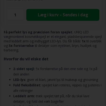
Læg i kurv – Sendes i dag
Få perfekt lys og præcision foran spejlet.
UNIQ LED
vægmonteret kosmetikspejl er et elegant, pladsbesparende spejl
med leddelt arm og indbygget LED-lys. Du får både
1x
til overblik
og
5x forstørrelse
til detaljer som eyeliner, bryn, hudtjek og
barbering.
Hvorfor du vil elske det
2-sidet spejl:
5x forstørrelse på den ene side og 1x på
den anden
LED-lys:
giver et klart, jævnt lys til makeup og grooming
Fuld fleksibilitet:
spejlet kan roteres, vippes og justeres i
alle retninger
Leddelt arm:
træk spejlet tæt på, når du skal lave
detaljer, og fold det væk bagefter