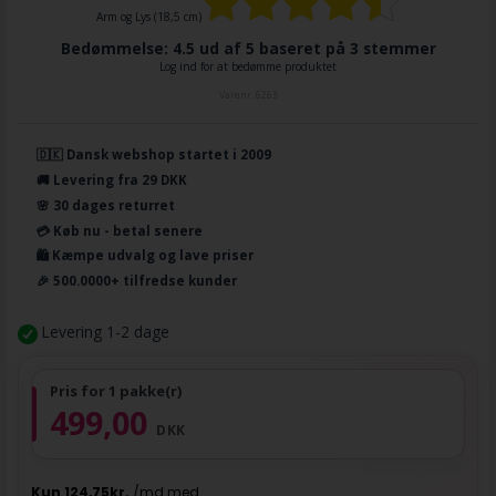
Arm og Lys (18,5 cm)
Bedømmelse: 4.5 ud af 5 baseret på
3
stemmer
Log ind for at bedømme produktet
Varenr.
6263
🇩🇰 Dansk webshop startet i 2009
🚚 Levering fra 29 DKK
🌸 30 dages returret
💳 Køb nu - betal senere
🛍️ Kæmpe udvalg og lave priser
🎉 500.0000+ tilfredse kunder
Levering 1-2 dage
Pris for 1 pakke(r)
499,00
DKK