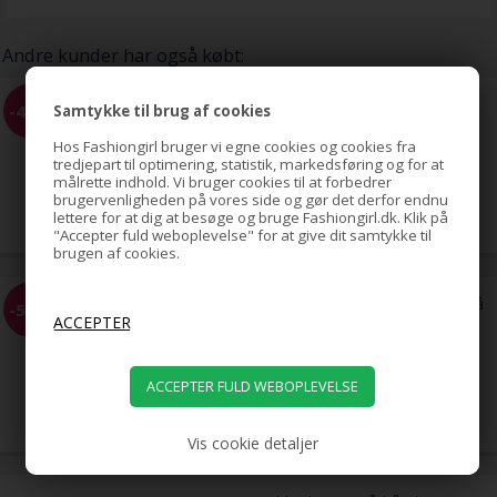
Andre kunder har også købt:
UNIQ Elektrisk Neglefil -
-41%
Samtykke til brug af cookies
Komplet manicuresæt /
pedicure sæt
Hos Fashiongirl bruger vi egne cookies og cookies fra
tredjepart til optimering, statistik, markedsføring og for at
målrette indhold. Vi bruger cookies til at forbedrer
219,00
brugervenligheden på vores side og gør det derfor endnu
129,00
DKK
lettere for at dig at besøge og bruge Fashiongirl.dk. Klik på
"Accepter fuld weboplevelse" for at give dit samtykke til
brugen af cookies.
Scrunchie Hårelastik - Mørkeblå
-51%
59,00
29,00
DKK
Vis cookie detaljer