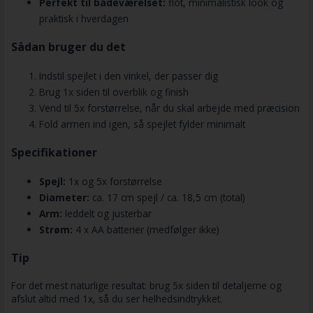
Perfekt til badeværelset:
flot, minimalistisk look og
praktisk i hverdagen
Sådan bruger du det
Indstil spejlet i den vinkel, der passer dig
Brug 1x siden til overblik og finish
Vend til 5x forstørrelse, når du skal arbejde med præcision
Fold armen ind igen, så spejlet fylder minimalt
Specifikationer
Spejl:
1x og 5x forstørrelse
Diameter:
ca. 17 cm spejl / ca. 18,5 cm (total)
Arm:
leddelt og justerbar
Strøm:
4 x AA batterier (medfølger ikke)
Tip
For det mest naturlige resultat: brug 5x siden til detaljerne og
afslut altid med 1x, så du ser helhedsindtrykket.