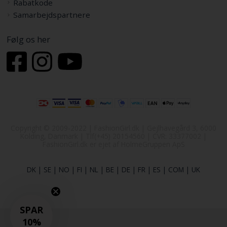
Rabatkode
Samarbejdspartnere
Følg os her
Copyright © 2009-2022 | FashionGirl.dk | Gejlhavegård 3, 6000
Kolding, Danmark | Tlf(+45) 20154560 | CVR: 33377002 |
FashionGirl.dk er ejet af HolmeGruppen ApS
DK
|
SE
|
NO
|
FI
|
NL
|
BE
|
DE
|
FR
|
ES
|
COM
|
UK
SPAR
10%