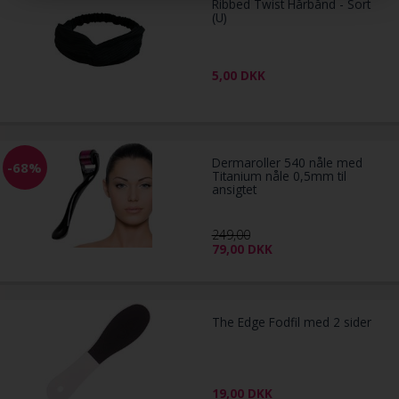
Ribbed Twist Hårbånd - Sort
(U)
5,00
DKK
Dermaroller 540 nåle med
-68%
Titanium nåle 0,5mm til
ansigtet
249,00
79,00
DKK
The Edge Fodfil med 2 sider
19,00
DKK