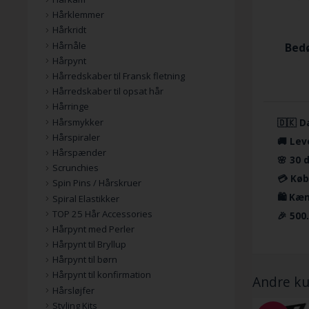
Hårklemmer
Hårkridt
Hårnåle
Bedø
Hårpynt
Hårredskaber til Fransk fletning
Hårredskaber til opsat hår
Hårringe
Hårsmykker
🇩🇰 D
Hårspiraler
🚚 Lev
Hårspænder
🌸 30 
Scrunchies
💳 Køb
Spin Pins / Hårskruer
🛍️ Kæ
Spiral Elastikker
TOP 25 Hår Accessories
🎉 500
Hårpynt med Perler
Hårpynt til Bryllup
Hårpynt til børn
Hårpynt til konfirmation
Andre ku
Hårsløjfer
Styling Kits