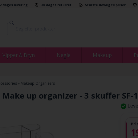
-2 dages levering
30 dages returret
Største udvalg til priser
Vipper & Bryn
Negle
Makeup
P
cessories
»
Makeup Organizers
 Make up organizer - 3 skuffer SF-
Leve
Pri
1