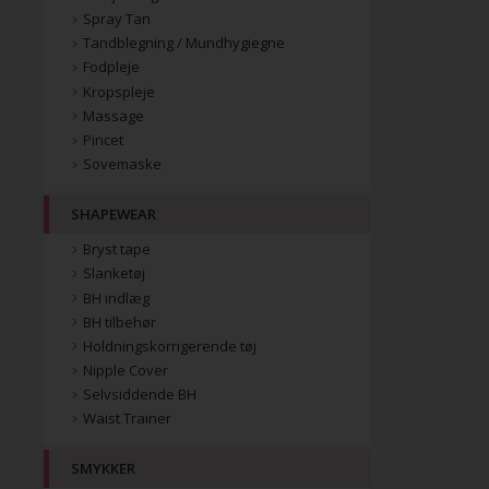
Spray Tan
Tandblegning / Mundhygiegne
Fodpleje
Kropspleje
Massage
Pincet
Sovemaske
SHAPEWEAR
Bryst tape
Slanketøj
BH indlæg
BH tilbehør
Holdningskorrigerende tøj
Nipple Cover
Selvsiddende BH
Waist Trainer
SMYKKER