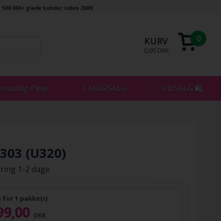
500.000+ glade kunder siden 2009
0
KURV
0,00 DKK
ersonlig Pleje
LAGERSALG
UDSALG 🛍
1303 (U320)
ring 1-2 dage
s for 1 pakke(r)
99,00
DKK