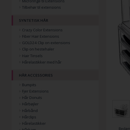
Microringe til Extensions
Tilbehør til extensions
SYNTETISK HÅR
Crazy Color Extensions
Fiber Hair Extensions
GOLD24 Clip on extensions
Clip on hestehaler
Hair Tinsels
Hårelastikker med hår
HÅR ACCESSORIES
Bumpits
Fjer Extensions
Hår Donuts
Hårbøjler
Hårbånd
Hårclips
Hårelastikker
Bedøm
Hårkam