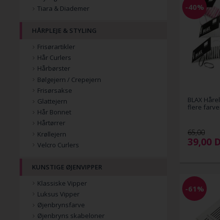
-40%
Tiara & Diademer
HÅRPLEJE & STYLING
Frisørartikler
Hår Curlers
Hårbørster
Bølgejern / Crepejern
Frisørsakse
BLAX Hårel
Glattejern
flere farve
Hår Bonnet
Hårtørrer
65,00
Krøllejern
39,00
Velcro Curlers
KUNSTIGE ØJENVIPPER
Klassiske Vipper
-61%
Luksus Vipper
Øjenbrynsfarve
Øjenbryns skabeloner