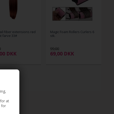
ail Fiber extensions rød
Magic Foam Rollers Curlers 6
ht farve 33#
stk.
0
99,00
,00
DKK
69,00
DKK
ing,
for at
 for