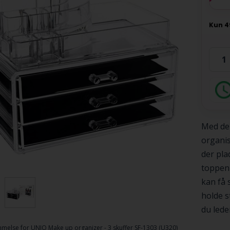
Med den
organis
der pla
toppen
kan få 
holde s
du leder
melse for
UNIQ Make up organizer - 3 skuffer SF-1303 (U320)