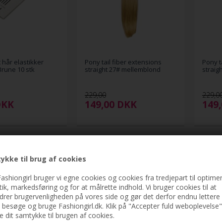
 hår elastikker
Pony tail fiber extensions
Pony t
Brune 10 stk
straight 27# mellemblond
straig
229,00
229,0
DKK
149,00
DKK
149
ykke til brug af cookies
ashiongirl bruger vi egne cookies og cookies fra tredjepart til optimer
stik, markedsføring og for at målrette indhold. Vi bruger cookies til at
drer brugervenligheden på vores side og gør det derfor endnu lettere 
t besøge og bruge Fashiongirl.dk. Klik på "Accepter fuld weboplevelse"
ve dit samtykke til brugen af cookies.