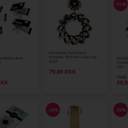
-51%
Hestehale Spiral med
rhinsten/ Bird Nest Hair Clip -
astikker 4mm -
Hesteh
Guld
r
rhinste
Sølv
79,00
DKK
79,00
DKK
39,
-35%
-35%