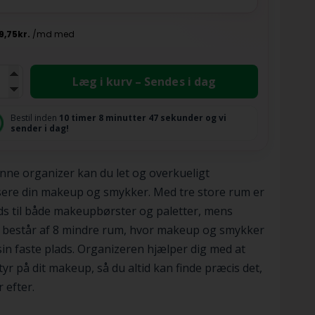
Læg i kurv – Sendes i dag
Bestil inden
10 timer
8 minutter
46 sekunder
og vi
sender i dag!
ne organizer kan du let og overkueligt
ere din makeup og smykker. Med tre store rum er
ds til både makeupbørster og paletter, mens
 består af 8 mindre rum, hvor makeup og smykker
sin faste plads. Organizeren hjælper dig med at
tyr på dit makeup, så du altid kan finde præcis det,
 efter.