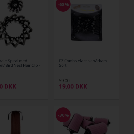
-68%
ale Spiral med
EZ Combs elastisk hårkam -
n/ Bird Nest Hair Clip -
Sort
59,00
00
DKK
19,00
DKK
-30%