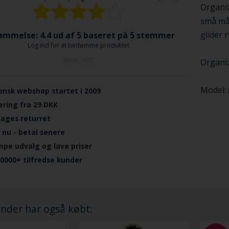
Organiz
små måt
glider 
mmelse: 4.4 ud af 5 baseret på
5
stemmer
Log ind for at bedømme produktet
Varenr.
6077
Organiz
Model: 
ansk webshop startet i 2009
ering fra 29 DKK
dages returret
 nu - betal senere
mpe udvalg og lave priser
.0000+ tilfredse kunder
nder har også købt: