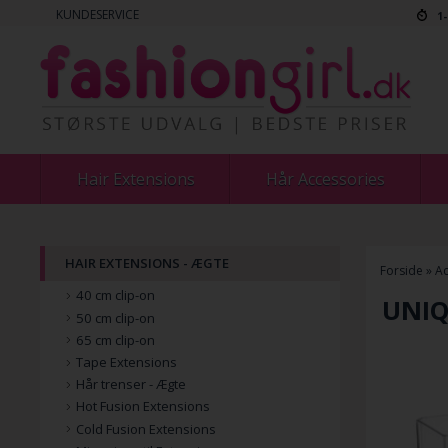
KUNDESERVICE
1
Hair Extensions
Hår Accessories
HAIR EXTENSIONS - ÆGTE
Forside
»
Ac
40 cm clip-on
UNIQ
50 cm clip-on
65 cm clip-on
Tape Extensions
Hår trenser - Ægte
Hot Fusion Extensions
Cold Fusion Extensions