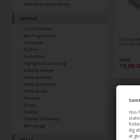
Tilbehør til vipper & bryn
MAKEUP
Vis alt makeup
Blush og bronzer
LYXO Sport
Concealer
Color Box 
Eyeliner
Foundation
49,00
Highlight & Contouring
19,00
Makeup børster
Makeup Spejle
Makeup Svampe
Makeup sæt
Mascara
Samt
Primer
Hos F
Pudder
stati
Tilbehør til makeup
forbe
Øjenskygge
dig a
at gi
NEGLE