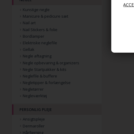
Kunstige negle
Manicure & pedicure sæt
Nail art
Nail Stickers & folie
Bordlamper
Elektriske neglefile
Gellak
Negle aftagning
Negle opbevaring & organizers
Negle Startpakker & kits
Neglefile & buffere
Negletipper & forlængelse
Negletørrer
Negleværktøj
PERSONLIG PLEJE
Ansigtspleje
Dermaroller
Hårfjerning