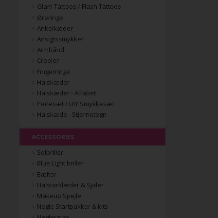
Glam Tattoos / Flash Tattoos
Øreringe
Ankelkæder
Ansigtssmykker
Armbånd
Creoler
Fingerringe
Halskæder
Halskæder - Alfabet
Perlesæt / DIY Smykkesæt
Halskæde - Stjernetegn
ACCESSORIES
Solbriller
Blue Light briller
Bælter
Halstørklæder & Sjaler
Makeup Spejle
Negle Startpakker & kits
Nøgleringe