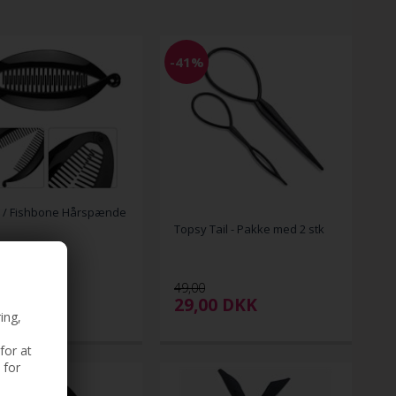
-41%
 / Fishbone Hårspænde
Topsy Tail - Pakke med 2 stk
DKK
49,00
29,00
DKK
ing,
for at
 for