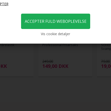
Vis cookie detaljer
årelastik -
Professional Frisørsaks
SOHO 
Svamp 
249,00
79,00
DKK
149,00
DKK
19,