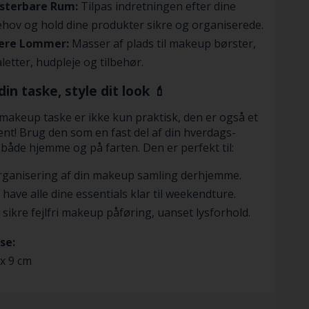
usterbare Rum:
Tilpas indretningen efter dine
hov og hold dine produkter sikre og organiserede.
lere Lommer:
Masser af plads til makeup børster,
letter, hudpleje og tilbehør.
din taske, style dit look 💄
akeup taske er ikke kun praktisk, den er også et
nt! Brug den som en fast del af din hverdags-
 både hjemme og på farten. Den er perfekt til:
rganisering af din makeup samling derhjemme.
 have alle dine essentials klar til weekendture.
 sikre fejlfri makeup påføring, uanset lysforhold.
se:
 x 9 cm