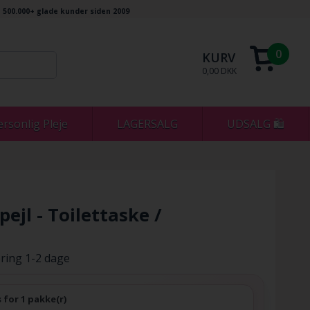
500.000+ glade kunder siden 2009
0
KURV
0,00 DKK
ersonlig Pleje
LAGERSALG
UDSALG 🛍
jl - Toilettaske /
ring 1-2 dage
s for 1 pakke(r)