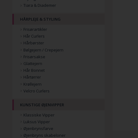
Tiara & Diademer
HÅRPLEJE & STYLING
Frisørartikler
Hår Curlers
Hårbørster
Bølgejern / Crepejern
Frisørsakse
Glattejern
Hår Bonnet
Hårtørrer
Krøllejern
Velcro Curlers
KUNSTIGE ØJENVIPPER
Klassiske Vipper
Luksus Vipper
Øjenbrynsfarve
Øjenbryns skabeloner