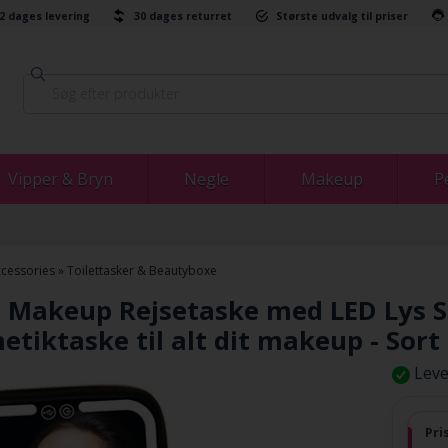
-2 dages levering
30 dages returret
Største udvalg til priser
Vipper & Bryn
Negle
Makeup
P
cessories
»
Toilettasker & Beautyboxe
 Makeup Rejsetaske med LED Lys Spe
tiktaske til alt dit makeup - Sort
Leve
Pri