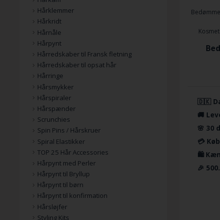
Hårklemmer
Bedømmel
Hårkridt
Kosmetik
Hårnåle
Hårpynt
Bed
Hårredskaber til Fransk fletning
Hårredskaber til opsat hår
Hårringe
Hårsmykker
Hårspiraler
🇩🇰 D
Hårspænder
🚚 Lev
Scrunchies
🌸 30 
Spin Pins / Hårskruer
💳 Køb
Spiral Elastikker
TOP 25 Hår Accessories
🛍️ Kæ
Hårpynt med Perler
🎉 500
Hårpynt til Bryllup
Hårpynt til børn
Hårpynt til konfirmation
Hårsløjfer
Styling Kits