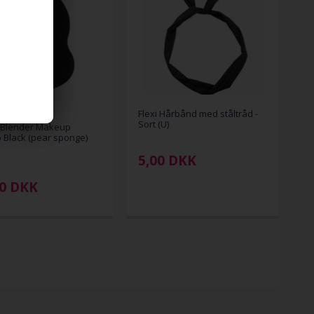
Flexi Hårbånd med ståltråd -
Sort (U)
Blender Makeup
Black (pear sponge)
5,00
DKK
00
DKK