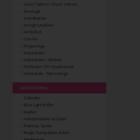
Glam Tattoos / Flash Tattoos
Øreringe
Ankelkæder
Ansigtssmykker
Armbånd
Creoler
Fingerringe
Halskæder
Halskæder - Alfabet
Perlesæt / DIY Smykkesæt
Halskæde - Stjernetegn
ACCESSORIES
Solbriller
Blue Light briller
Bælter
Halstørklæder & Sjaler
Makeup Spejle
Negle Startpakker & kits
Nøgleringe