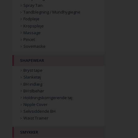
Spray Tan
Tandblegning / Mundhygiegne
Fodpleje
Kropspleje
Massage
Pincet
Sovemaske
SHAPEWEAR
Bryst tape
Slanketøj
BH indlæg
BH tilbehør
Holdningskorrigerende tøj
Nipple Cover
Selvsiddende BH
Waist Trainer
SMYKKER