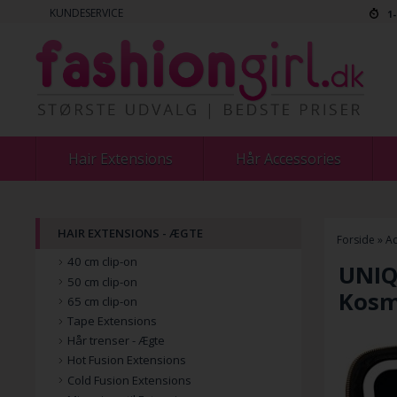
KUNDESERVICE
1
Hair Extensions
Hår Accessories
HAIR EXTENSIONS - ÆGTE
Forside
»
Ac
40 cm clip-on
UNIQ
50 cm clip-on
Kosme
65 cm clip-on
Tape Extensions
Hår trenser - Ægte
Hot Fusion Extensions
Cold Fusion Extensions