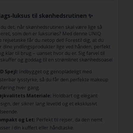
ags-luksus til skønhedsrutinen ✨
du det, når skønhedsrutinen skal være lige så
seret, som den er luksuriøs? Med denne UNIQ
rejsetaske får du netop det! Forestil dig, at du
ar dine yndlingsprodukter lige ved hånden, perfekt
g klar til brug – uanset hvor du er. Sig farvel til
skuffer og goddag til en strømlinet skønhedsoase!
D Spejl:
Indbygget og genopladeligt med
sterbar lysstyrke, så du får den perfekte makeup
føring hver gang.
øjkvalitets Materiale:
Holdbart og elegant
sign, der sikrer lang levetid og et eksklusivt
dseende.
ompakt og Let:
Perfekt til rejser, da den nemt
sser i din kuffert eller håndtaske.