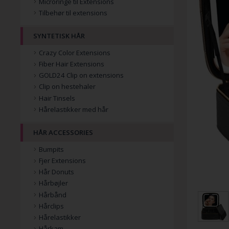
Microringe til Extensions
Tilbehør til extensions
SYNTETISK HÅR
Crazy Color Extensions
Fiber Hair Extensions
GOLD24 Clip on extensions
Clip on hestehaler
Hair Tinsels
Hårelastikker med hår
HÅR ACCESSORIES
Bumpits
Fjer Extensions
Hår Donuts
Hårbøjler
Hårbånd
Hårclips
Hårelastikker
Hårkam