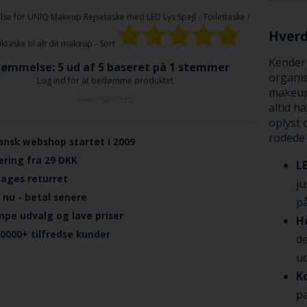
se for
UNIQ Makeup Rejsetaske med LED Lys Spejl - Toilettaske /
Hverd
taske til alt dit makeup - Sort
Kender 
ømmelse: 5 ud af 5 baseret på
1
stemmer
organi
Log ind for at bedømme produktet
makeup 
Varenr.
6847-LED
altid h
oplyst o
rodede 
ansk webshop startet i 2009
ering fra 29 DKK
LE
dages returret
ju
 nu - betal senere
på
mpe udvalg og lave priser
H
.0000+ tilfredse kunder
de
u
K
pa