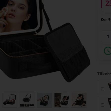
2
Tilkøb