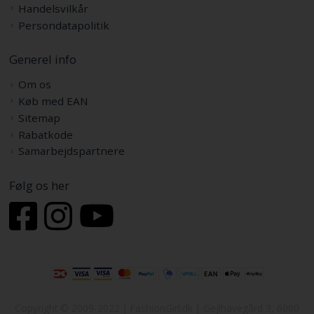
Handelsvilkår
Persondatapolitik
Generel info
Om os
Køb med EAN
Sitemap
Rabatkode
Samarbejdspartnere
Følg os her
Copyright © 2009-2022 | FashionGirl.dk | Gejlhavegård 3, 6000