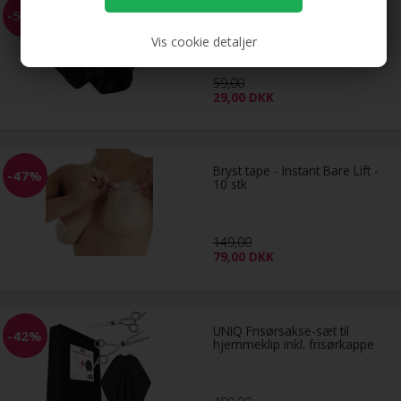
Scrunchie Hårelastik - Metallic
-51%
& Elastisk - Sort
Vis cookie detaljer
59,00
29,00
DKK
Bryst tape - Instant Bare Lift -
-47%
10 stk
149,00
79,00
DKK
UNIQ Frisørsakse-sæt til
-42%
hjemmeklip inkl. frisørkappe