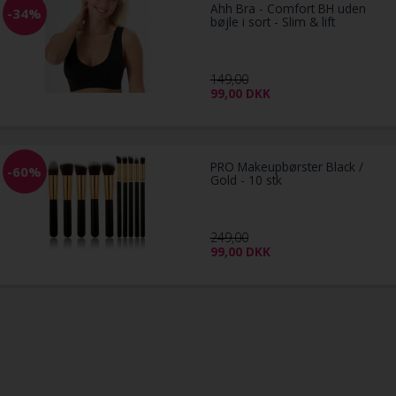
Ahh Bra - Comfort BH uden
-34%
bøjle i sort - Slim & lift
149,00
99,00
DKK
PRO Makeupbørster Black /
-60%
Gold - 10 stk
249,00
99,00
DKK