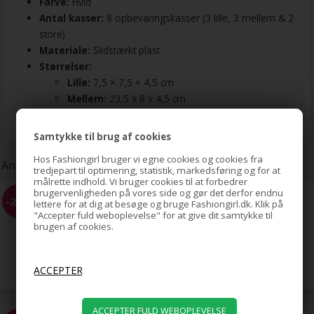
Farve:
Hvid
Antal kasser:
8 opbevaringskasser (3 lille, 3 mellem & 2
store)
Materiale:
Slidstærkt plast
Størrelser:
Lille:
7,5 × 7,5 × 4,5 cm
Mellem:
23,5 x 8 x 4,5 cm
Stor:
23,5 x 16 x 4,5 cm
Samtykke til brug af cookies
Hos Fashiongirl bruger vi egne cookies og cookies fra
Andre kunder har også købt:
tredjepart til optimering, statistik, markedsføring og for at
målrette indhold. Vi bruger cookies til at forbedrer
brugervenligheden på vores side og gør det derfor endnu
Topsy tail + Magic bun + Kam
-20%
lettere for at dig at besøge og bruge Fashiongirl.dk. Klik på
Sort - Value Pack
"Accepter fuld weboplevelse" for at give dit samtykke til
brugen af cookies.
49,00
39,00
DKK