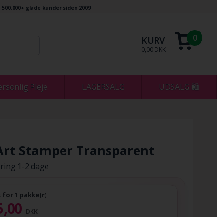
500.000+ glade kunder siden 2009
0
KURV
0,00 DKK
ersonlig Pleje
LAGERSALG
UDSALG 🛍
 Art Stamper Transparent
ring 1-2 dage
s for 1 pakke(r)
5,00
DKK