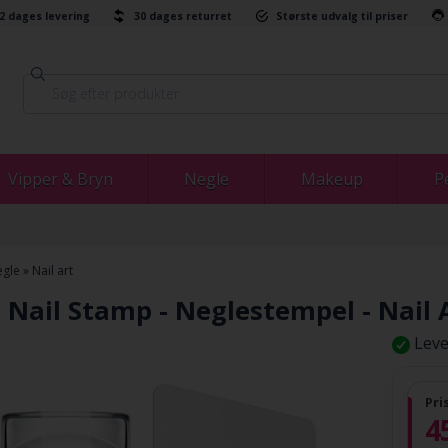
-2 dages levering
30 dages returret
Største udvalg til priser
Vipper & Bryn
Negle
Makeup
P
gle
»
Nail art
 Nail Stamp - Neglestempel - Nail
Leve
Pri
4