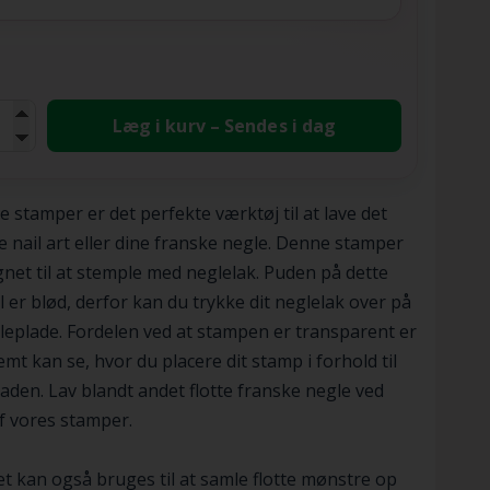
Læg i kurv – Sendes i dag
e stamper er det perfekte værktøj til at lave det
te nail art eller dine franske negle. Denne stamper
gnet til at stemple med neglelak. Puden på dette
 er blød, derfor kan du trykke dit neglelak over på
leplade. Fordelen ved at stampen er transparent er
emt kan se, hvor du placere dit stamp i forhold til
aden. Lav blandt andet flotte franske negle ved
f vores stamper.
t kan også bruges til at samle flotte mønstre op