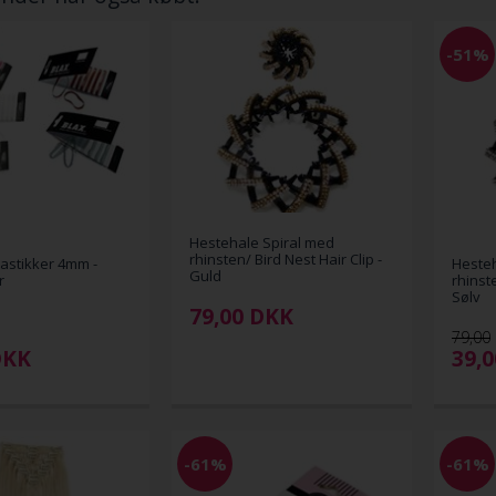
-51%
Hestehale Spiral med
rhinsten/ Bird Nest Hair Clip -
astikker 4mm -
Hesteh
Guld
r
rhinste
Sølv
79,00
DKK
79,00
DKK
39,
-61%
-61%