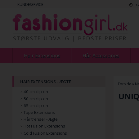
KUNDESERVICE
1
Hair Extensions
Hår Accessories
HAIR EXTENSIONS - ÆGTE
Forside
»
Ne
40 cm clip-on
UNIQ
50 cm clip-on
65 cm clip-on
Tape Extensions
Hår trenser - Ægte
Hot Fusion Extensions
Cold Fusion Extensions