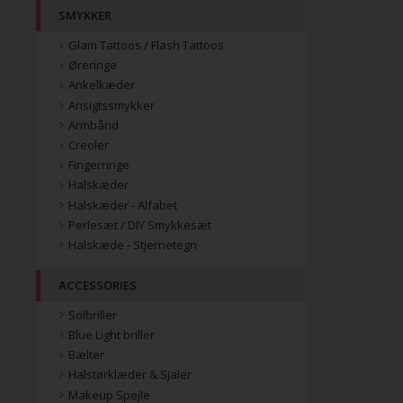
SMYKKER
Glam Tattoos / Flash Tattoos
Øreringe
Ankelkæder
Ansigtssmykker
Armbånd
Creoler
Fingerringe
Halskæder
Halskæder - Alfabet
Perlesæt / DIY Smykkesæt
Halskæde - Stjernetegn
ACCESSORIES
Solbriller
Blue Light briller
Bælter
Halstørklæder & Sjaler
Makeup Spejle