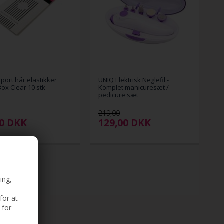
port hår elastikker
UNIQ Elektrisk Neglefil -
Box Clear 10 stk
Komplet manicuresæt /
pedicure sæt
219,00
00
DKK
129,00
DKK
ing,
for at
 for