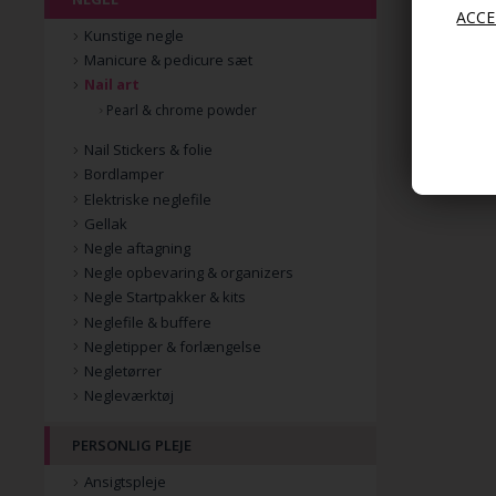
Kunstige negle
Manicure & pedicure sæt
Nail art
Pearl & chrome powder
Nail Stickers & folie
Bordlamper
Elektriske neglefile
Gellak
Negle aftagning
Negle opbevaring & organizers
Negle Startpakker & kits
Neglefile & buffere
Negletipper & forlængelse
Negletørrer
Negleværktøj
PERSONLIG PLEJE
Ansigtspleje