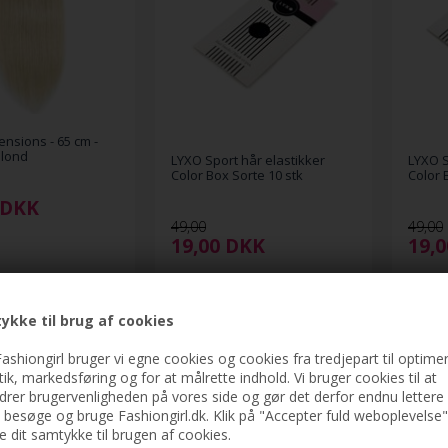
ensions - 65 cm -
blond
LYXO Sport hår elastikker
LYXO S
Color Box Sorte 10 stk
Color 
DKK
49,00
49,00
19,00
DKK
19,
ykke til brug af cookies
ashiongirl bruger vi egne cookies og cookies fra tredjepart til optimer
stik, markedsføring og for at målrette indhold. Vi bruger cookies til at
drer brugervenligheden på vores side og gør det derfor endnu lettere 
t besøge og bruge Fashiongirl.dk. Klik på "Accepter fuld weboplevelse"
ve dit samtykke til brugen af cookies.