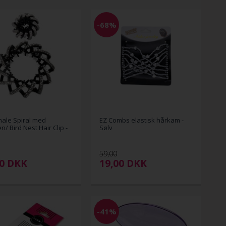
-68%
ale Spiral med
EZ Combs elastisk hårkam -
n/ Bird Nest Hair Clip -
Sølv
59,00
00
DKK
19,00
DKK
-41%