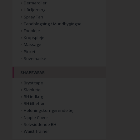
Dermaroller
Hårfjerning
Spray Tan
Tandblegning / Mundhygiegne
Fodpleje
Kropspleje
Massage
Pincet
Sovemaske
SHAPEWEAR
Bryst tape
Slanketøj
BH indlæg
BH tilbehør
Holdningskorrigerende tøj
Nipple Cover
Selvsiddende BH
Waist Trainer