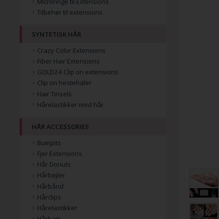
Microringe til Extensions
Tilbehør til extensions
SYNTETISK HÅR
Crazy Color Extensions
Fiber Hair Extensions
GOLD24 Clip on extensions
Clip on hestehaler
Hair Tinsels
Hårelastikker med hår
HÅR ACCESSORIES
Bumpits
Fjer Extensions
Hår Donuts
Hårbøjler
Hårbånd
Hårclips
Hårelastikker
Hårkam