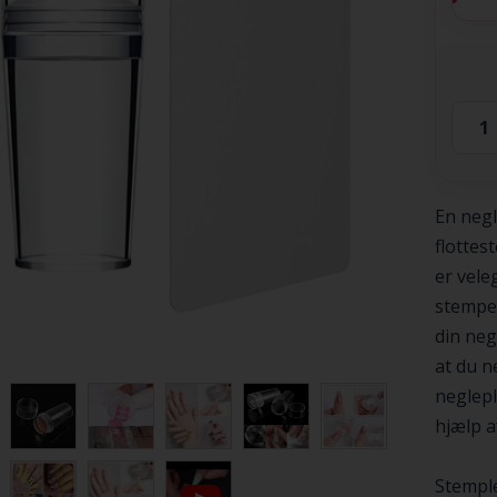
En negl
flottes
er vele
stempel
din neg
at du n
neglepl
hjælp a
Stemple