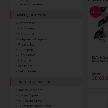
Tiara & Diademer
-40%
HÅRPLEJE & STYLING
Frisørartikler
Hår Curlers
Hårbørster
Bølgejern / Crepejern
Frisørsakse
Glattejern
Hår Bonnet
BLAX Hårel
Hårtørrer
flere farve
Krøllejern
Velcro Curlers
65,00
39,00
KUNSTIGE ØJENVIPPER
Klassiske Vipper
Luksus Vipper
Øjenbrynsfarve
Øjenbryns skabeloner