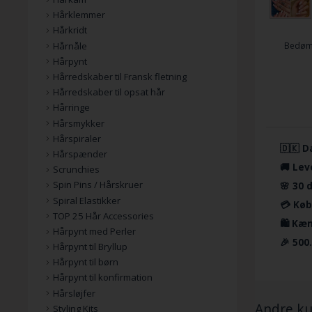
Hårklemmer
Hårkridt
Hårnåle
Bedøm
Hårpynt
Hårredskaber til Fransk fletning
Hårredskaber til opsat hår
Hårringe
Hårsmykker
Hårspiraler
🇩🇰 D
Hårspænder
🚚 Lev
Scrunchies
Spin Pins / Hårskruer
🌸 30 
Spiral Elastikker
💳 Køb
TOP 25 Hår Accessories
🛍️ Kæ
Hårpynt med Perler
🎉 500
Hårpynt til Bryllup
Hårpynt til børn
Hårpynt til konfirmation
Hårsløjfer
Andre ku
Styling Kits