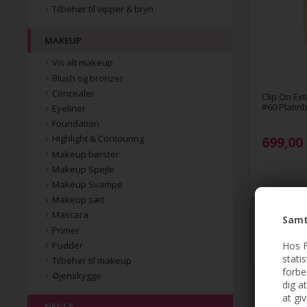
Tilbehør til vipper & bryn
MAKEUP
Vis alt makeup
Blush og bronzer
Concealer
Clip On Ext
#60 Platin
Eyeliner
Foundation
Highlight & Contouring
699,00
Makeup børster
Makeup Spejle
Makeup Svampe
Makeup sæt
Mascara
Samt
Primer
Hos F
Pudder
stati
Tilbehør til makeup
forbe
Øjenskygge
dig a
at gi
NEGLE