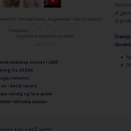
fra en 
at gøre
melse for
UNIQ Nail Stamp - Neglestempel - Nail Art Stamper
til pro
Transparent
Stampe
Log ind for at bedømme produktet
Skrabe
Varenr.
1161-1
Se
ansk webshop startet i 2009
S
ering fra 29 DKK
dages returret
 nu - betal senere
mpe udvalg og lave priser
.0000+ tilfredse kunder
nder har også købt: