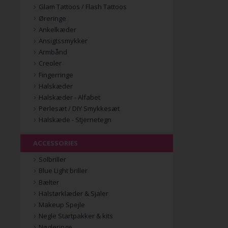
Glam Tattoos / Flash Tattoos
Øreringe
Ankelkæder
Ansigtssmykker
Armbånd
Creoler
Fingerringe
Halskæder
Halskæder - Alfabet
Perlesæt / DIY Smykkesæt
Halskæde - Stjernetegn
ACCESSORIES
Solbriller
Blue Light briller
Bælter
Halstørklæder & Sjaler
Makeup Spejle
Negle Startpakker & kits
Nøgleringe