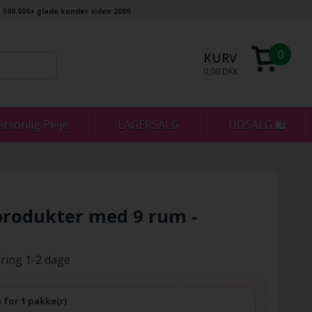
500.000+ glade kunder siden 2009
0
KURV
0,00 DKK
ersonlig Pleje
LAGERSALG
UDSALG 🛍
produkter med 9 rum -
ring 1-2 dage
s for 1 pakke(r)