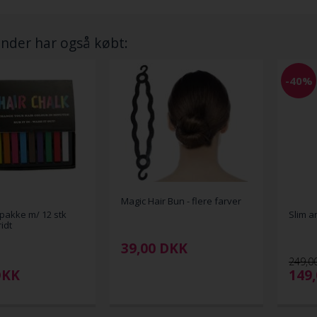
nder har også købt:
-40%
Magic Hair Bun - flere farver
 pakke m/ 12 stk
Slim a
ridt
39,00
DKK
249,0
DKK
149