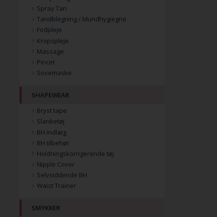
Spray Tan
Tandblegning / Mundhygiegne
Fodpleje
Kropspleje
Massage
Pincet
Sovemaske
SHAPEWEAR
Bryst tape
Slanketøj
BH indlæg
BH tilbehør
Holdningskorrigerende tøj
Nipple Cover
Selvsiddende BH
Waist Trainer
SMYKKER