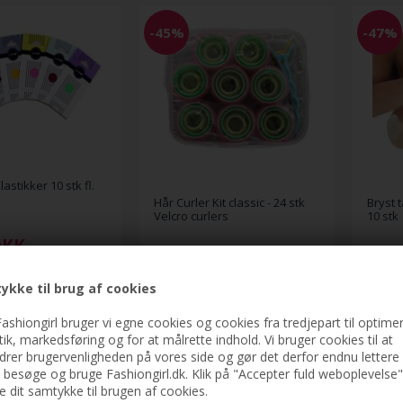
-45%
-47%
astikker 10 stk fl.
Hår Curler Kit classic - 24 stk
Bryst t
Velcro curlers
10 stk
DKK
179,00
149,0
99,00
DKK
79,
ykke til brug af cookies
ashiongirl bruger vi egne cookies og cookies fra tredjepart til optimer
stik, markedsføring og for at målrette indhold. Vi bruger cookies til at
drer brugervenligheden på vores side og gør det derfor endnu lettere 
t besøge og bruge Fashiongirl.dk. Klik på "Accepter fuld weboplevelse"
ve dit samtykke til brugen af cookies.