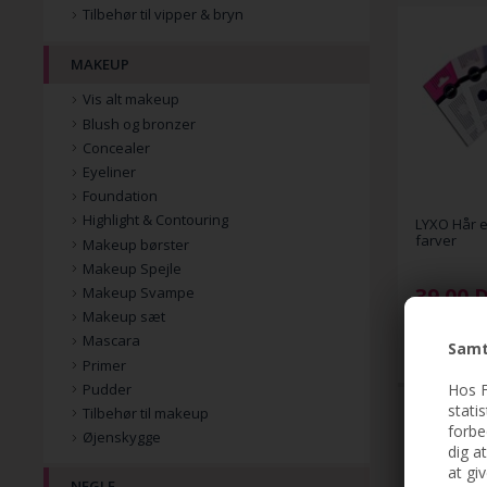
Tilbehør til vipper & bryn
MAKEUP
Vis alt makeup
Blush og bronzer
Concealer
Eyeliner
Foundation
Highlight & Contouring
LYXO Hår el
farver
Makeup børster
Makeup Spejle
39,00
Makeup Svampe
Makeup sæt
Mascara
Samt
Primer
Hos F
Pudder
stati
Tilbehør til makeup
forbe
Øjenskygge
dig a
at gi
NEGLE