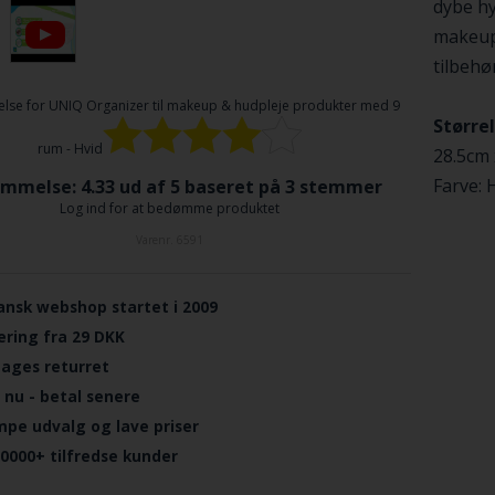
dybe hy
makeup 
tilbehø
lse for
UNIQ Organizer til makeup & hudpleje produkter med 9
Størrel
rum - Hvid
28.5cm
Farve: 
mmelse: 4.33 ud af 5 baseret på
3
stemmer
Log ind for at bedømme produktet
Varenr.
6591
ansk webshop startet i 2009
ering fra 29 DKK
dages returret
 nu - betal senere
mpe udvalg og lave priser
.0000+ tilfredse kunder