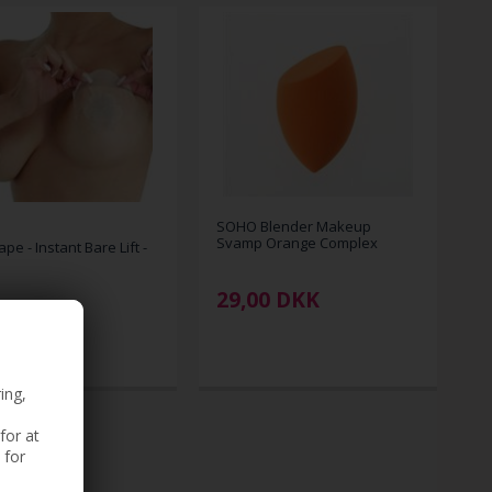
SOHO Blender Makeup
Svamp Orange Complex
ape - Instant Bare Lift -
29,00
DKK
0
00
DKK
ing,
for at
 for