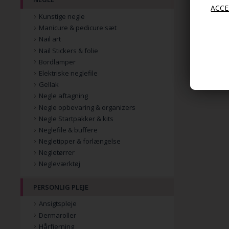
Kunstige negle
Manicure & pedicure sæt
Nail art
Nail Stickers & folie
Bordlamper
Elektriske neglefile
Gellak
Negle aftagning
Negle opbevaring & organizers
Negle Startpakker & kits
Neglefile & buffere
Negletipper & forlængelse
Negletørrer
Negleværktøj
PERSONLIG PLEJE
Ansigtspleje
Dermaroller
Hårfjerning