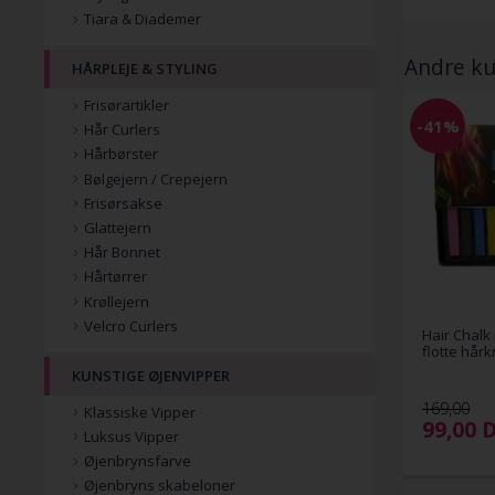
Tiara & Diademer
Andre ku
HÅRPLEJE & STYLING
Frisørartikler
-41%
Hår Curlers
Hårbørster
Bølgejern / Crepejern
Frisørsakse
Glattejern
Hår Bonnet
Hårtørrer
Krøllejern
Velcro Curlers
Hair Chalk
flotte hårk
KUNSTIGE ØJENVIPPER
169,00
Klassiske Vipper
99,00
Luksus Vipper
Øjenbrynsfarve
Øjenbryns skabeloner