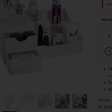
29
F
o
El
N
Denne 
let gli