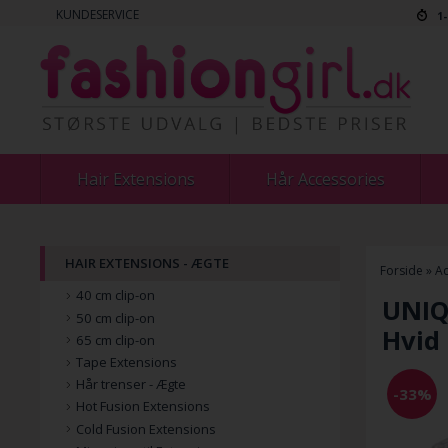
KUNDESERVICE
1
Hair Extensions
Hår Accessories
HAIR EXTENSIONS - ÆGTE
Forside
»
Ac
40 cm clip-on
UNIQ
50 cm clip-on
Hvid
65 cm clip-on
Tape Extensions
Hår trenser - Ægte
-33%
Hot Fusion Extensions
Cold Fusion Extensions