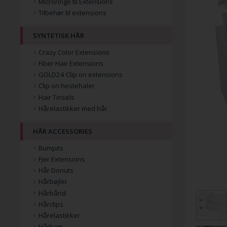
Microringe til Extensions
Tilbehør til extensions
SYNTETISK HÅR
Crazy Color Extensions
Fiber Hair Extensions
GOLD24 Clip on extensions
Clip on hestehaler
Hair Tinsels
Hårelastikker med hår
HÅR ACCESSORIES
Bumpits
Fjer Extensions
Hår Donuts
Hårbøjler
Hårbånd
Hårclips
Hårelastikker
Hårkam