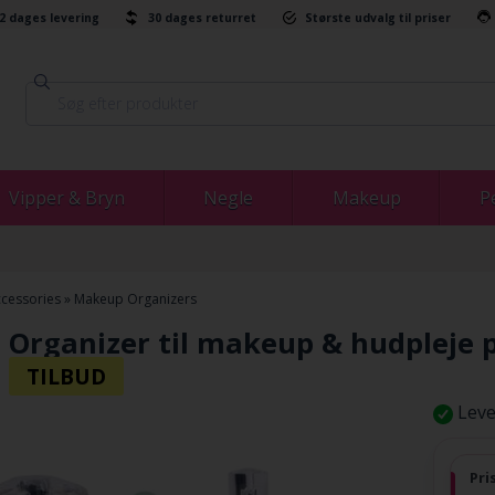
-2 dages levering
30 dages returret
Største udvalg til priser
Vipper & Bryn
Negle
Makeup
P
cessories
»
Makeup Organizers
 Organizer til makeup & hudpleje 
Leve
Pri