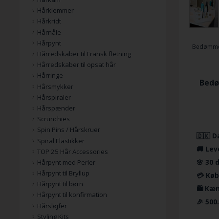
Hårklemmer
Hårkridt
Hårnåle
Hårpynt
Bedømme
Hårredskaber til Fransk fletning
Hårredskaber til opsat hår
Hårringe
Bedø
Hårsmykker
Hårspiraler
Hårspænder
Scrunchies
Spin Pins / Hårskruer
🇩🇰 D
Spiral Elastikker
🚚 Lev
TOP 25 Hår Accessories
🌸 30 
Hårpynt med Perler
Hårpynt til Bryllup
💳 Køb
Hårpynt til børn
🛍️ Kæ
Hårpynt til konfirmation
🎉 500
Hårsløjfer
Styling Kits