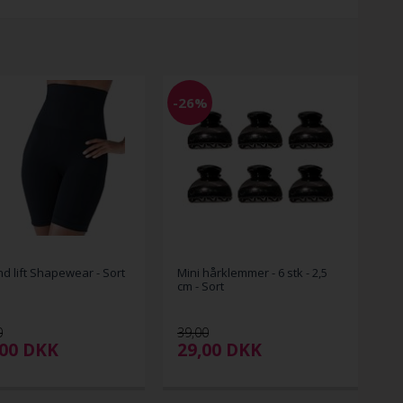
-26%
nd lift Shapewear - Sort
Mini hårklemmer - 6 stk - 2,5
cm - Sort
0
39,00
,00
DKK
29,00
DKK