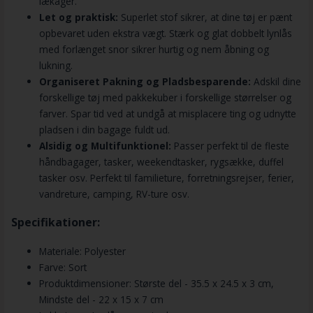
lækager.
Let og praktisk:
Superlet stof sikrer, at dine tøj er pænt
opbevaret uden ekstra vægt. Stærk og glat dobbelt lynlås
med forlænget snor sikrer hurtig og nem åbning og
lukning.
Organiseret Pakning og Pladsbesparende:
Adskil dine
forskellige tøj med pakkekuber i forskellige størrelser og
farver. Spar tid ved at undgå at misplacere ting og udnytte
pladsen i din bagage fuldt ud.
Alsidig og Multifunktionel:
Passer perfekt til de fleste
håndbagager, tasker, weekendtasker, rygsække, duffel
tasker osv. Perfekt til familieture, forretningsrejser, ferier,
vandreture, camping, RV-ture osv.
Specifikationer:
Materiale: Polyester
Farve: Sort
Produktdimensioner: Største del - 35.5 x 24.5 x 3 cm,
Mindste del - 22 x 15 x 7 cm