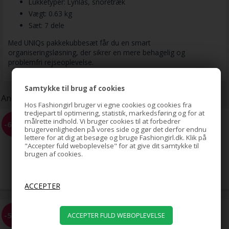
Lukketyper: Lynlås, snoretræk
Vægt: 0.63 kg
Sæt: 7 dele
Med UNIQs pakkekubbesæt får du en smart
organiseringsløsning, der sikrer en mere behagelig og
problemfri rejseoplevelse.
Samtykke til brug af cookies
Andre kunder har også købt:
Hos Fashiongirl bruger vi egne cookies og cookies fra
tredjepart til optimering, statistik, markedsføring og for at
målrette indhold. Vi bruger cookies til at forbedrer
LYXO Sport hår elastikker
-61%
Color Box Sorte 10 stk
brugervenligheden på vores side og gør det derfor endnu
lettere for at dig at besøge og bruge Fashiongirl.dk. Klik på
"Accepter fuld weboplevelse" for at give dit samtykke til
brugen af cookies.
49,00
19,00
DKK
Bendy Flexible Rollers 10 stk. -
-51%
Skumcurlere / papilotter