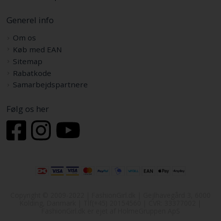
Generel info
Om os
Køb med EAN
Sitemap
Rabatkode
Samarbejdspartnere
Følg os her
Copyright © 2009-2022 | FashionGirl.dk | Gejlhavegård 3, 6000
Kolding, Danmark | Tlf(+45) 20154560 | CVR: 33377002 |
FashionGirl.dk er ejet af HolmeGruppen ApS