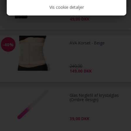
Vis cookie detaljer
99,00
49,00
DKK
AVA Korset - Beige
-40%
249,00
149,00
DKK
Glas Neglefil af krystalglas
(Ombre design)
39,00
DKK