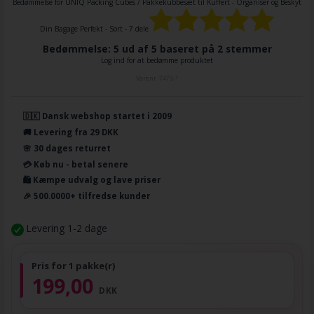
Bedømmelse for
UNIQ Packing Cubes / Pakkekubbesæt til Kuffert - Organiser og Beskyt
Din Bagage Perfekt - Sort - 7 dele
Bedømmelse: 5 ud af 5 baseret på
2
stemmer
Log ind for at bedømme produktet
Varenr.
7475-1
🇩🇰 Dansk webshop startet i 2009
🚚 Levering fra 29 DKK
🌸 30 dages returret
💳 Køb nu - betal senere
🛍️ Kæmpe udvalg og lave priser
🎉 500.0000+ tilfredse kunder
Levering 1-2 dage
Pris for 1 pakke(r)
199,00
DKK