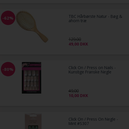
TBC Hårbørste Natur - Bøg &
-62%
ahorn træ
129,00
49,00
DKK
Click On / Press on Nails -
-80%
Kunstige Franske Negle
49,00
10,00
DKK
Click On / Press On Negle -
Mint #S307