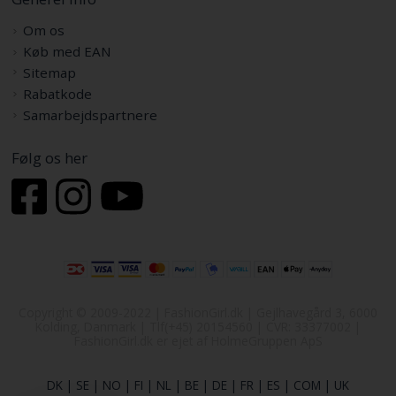
Om os
Køb med EAN
Sitemap
Rabatkode
Samarbejdspartnere
Følg os her
Copyright © 2009-2022 | FashionGirl.dk | Gejlhavegård 3, 6000
Kolding, Danmark | Tlf(+45) 20154560 | CVR: 33377002 |
FashionGirl.dk er ejet af HolmeGruppen ApS
DK
|
SE
|
NO
|
FI
|
NL
|
BE
|
DE
|
FR
|
ES
|
COM
|
UK