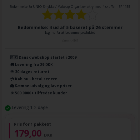
Bedømmelse for
UNIQ Smykke / Makeup Organizer akryl med 4 skuffer - SF 1155
Bedømmelse: 4 ud af 5 baseret på
26
stemmer
Log ind for at bedømme produktet
Varenr.
4661
🇩🇰 Dansk webshop startet i 2009
🚚 Levering fra 29 DKK
🌸 30 dages returret
💳 Køb nu - betal senere
🛍️ Kæmpe udvalg og lave priser
🎉 500.0000+ tilfredse kunder
Levering 1-2 dage
Pris for 1 pakke(r)
179,00
DKK