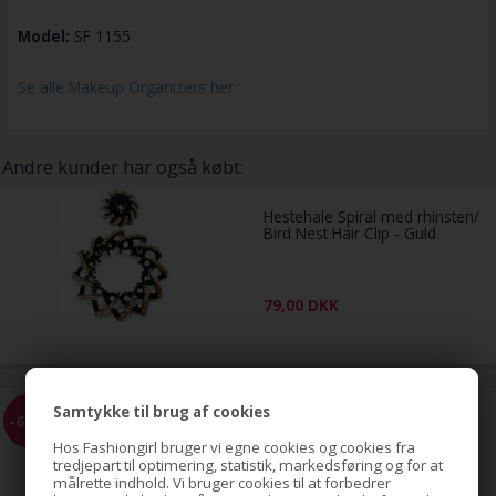
Model:
SF 1155
Se alle Makeup Organizers her
Andre kunder har også købt:
Hestehale Spiral med rhinsten/
Bird Nest Hair Clip - Guld
79,00
DKK
Samtykke til brug af cookies
EZ Combs elastisk hårkam -
-68%
Sort
Hos Fashiongirl bruger vi egne cookies og cookies fra
tredjepart til optimering, statistik, markedsføring og for at
målrette indhold. Vi bruger cookies til at forbedrer