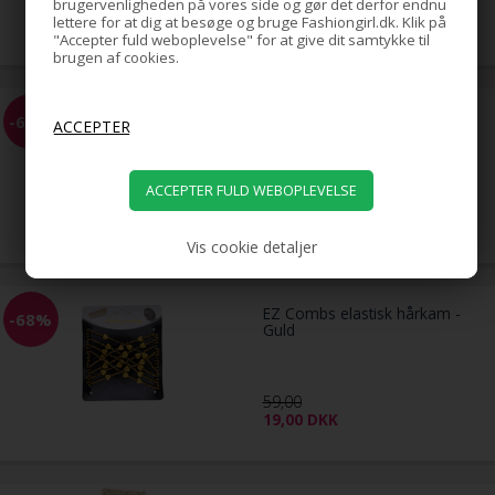
brugervenligheden på vores side og gør det derfor endnu
59,00
lettere for at dig at besøge og bruge Fashiongirl.dk. Klik på
19,00
DKK
"Accepter fuld weboplevelse" for at give dit samtykke til
brugen af cookies.
EZ Combs elastisk hårkam -
-68%
Sølv
59,00
19,00
DKK
Vis cookie detaljer
EZ Combs elastisk hårkam -
-68%
Guld
59,00
19,00
DKK