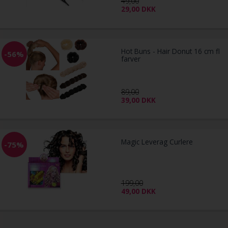
49,00
29,00
DKK
Hot Buns - Hair Donut 16 cm fl
-56%
farver
89,00
39,00
DKK
Magic Leverag Curlere
-75%
199,00
49,00
DKK