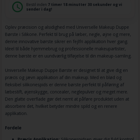
Bestil inden
7 timer
18 minutter
29 sekunder
og vi
sender i dag!
Oplev præcision og alsidighed med Universelle Makeup Duppe
Børste i Silikone. Perfekt til brug på læber, negle, øjne og mere,
denne innovative børste sikrer en fejlfri applikation hver gang.
Ideel til både hjemmebrug og professionelle makeupartister,
denne børste er en uundværlig tilføjelse til din makeup-samling.
Universelle Makeup Duppe Børste er designet til at give dig en
præcis og jævn applikation af din makeup. Med en blød og
fleksibel silikonespids er denne børste perfekt til påføring af
læbestift, øjenskygge, concealer, neglepulver og meget mere.
Den glatte overflade gør det nemt at påføre produktet uden at
absorbere det, hvilket betyder mindre spild og en renere
applikation.
Fordele
Præcis Applikation:
Silikonespidsen giver dig fuld kontrol