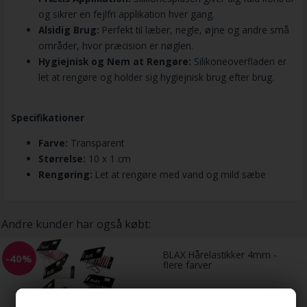
og sikrer en fejlfri applikation hver gang.
Alsidig Brug:
Perfekt til læber, negle, øjne og andre små
områder, hvor præcision er nøglen.
Hygiejnisk og Nem at Rengøre:
Silikoneoverfladen er
let at rengøre og holder sig hygiejnisk brug efter brug.
Specifikationer
Farve:
Transparent
Størrelse:
10 x 1 cm
Rengøring:
Let at rengøre med vand og mild sæbe
Andre kunder har også købt:
BLAX Hårelastikker 4mm -
-40%
flere farver