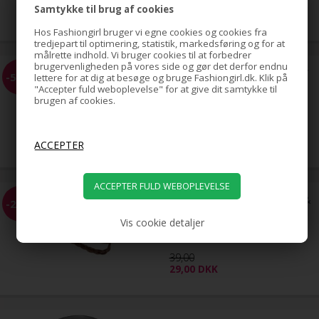
65,00
Samtykke til brug af cookies
39,00
DKK
Hos Fashiongirl bruger vi egne cookies og cookies fra
tredjepart til optimering, statistik, markedsføring og for at
målrette indhold. Vi bruger cookies til at forbedrer
brugervenligheden på vores side og gør det derfor endnu
Hestehale Spiral med rhinsten/
-51%
lettere for at dig at besøge og bruge Fashiongirl.dk. Klik på
Bird Nest Hair Clip - Sølv
"Accepter fuld weboplevelse" for at give dit samtykke til
brugen af cookies.
79,00
39,00
DKK
Flettet Hårbånd - Blond, Brun &
-26%
Sort
Vis cookie detaljer
39,00
29,00
DKK