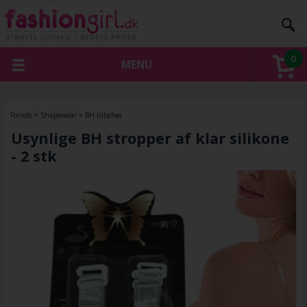
0
MENU
Forside
»
Shapewear
»
BH tilbehør
Usynlige BH stropper af klar silikone
- 2 stk