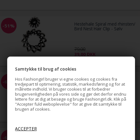
Hestehale Spiral med rhinsten/
-51%
Bird Nest Hair Clip - Sølv
79,00
39,00
DKK
Samtykke til brug af cookies
Hos Fashiongirl bruger vi egne cookies og cookies fra
EZ Combs elastisk hårkam -
-68%
tredjepart til optimering, statistik, markedsføring og for at
Sort
målrette indhold. Vi bruger cookies til at forbedrer
brugervenligheden på vores side og gør det derfor endnu
lettere for at dig at besøge og bruge Fashiongirl.dk. Klik på
"Accepter fuld weboplevelse" for at give dit samtykke til
59,00
brugen af cookies.
19,00
DKK
EZ Combs elastisk hårkam -
-68%