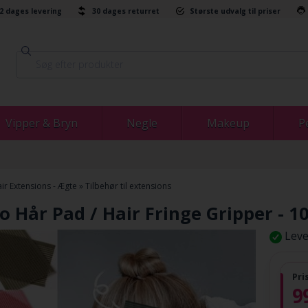
-2 dages levering
30 dages returret
Største udvalg til priser
Vipper & Bryn
Negle
Makeup
P
ir Extensions - Ægte
»
Tilbehør til extensions
o Hår Pad / Hair Fringe Gripper - 1
Leve
Pri
9