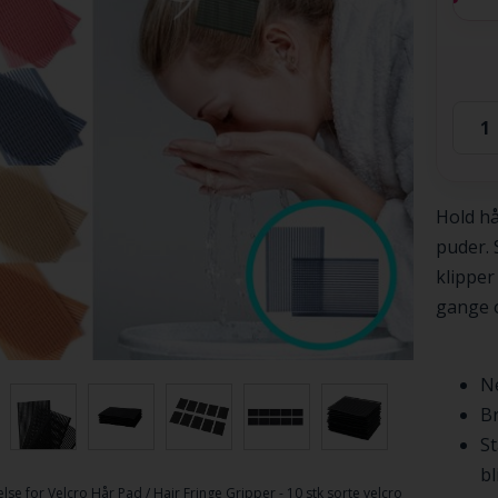
Hold hå
puder. 
klipper
gange 
Ne
Br
St
bl
lse for
Velcro Hår Pad / Hair Fringe Gripper - 10 stk sorte velcro