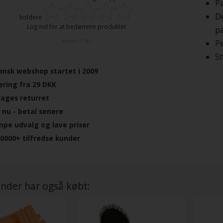
Pa
De
holdere
Log ind for at bedømme produktet
p
Varenr.
7141
Pe
St
ansk webshop startet i 2009
ering fra 29 DKK
dages returret
 nu - betal senere
mpe udvalg og lave priser
.0000+ tilfredse kunder
nder har også købt: