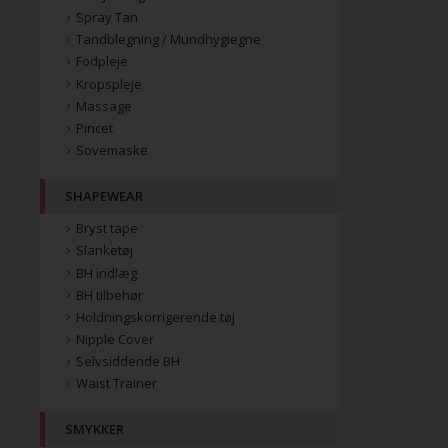
Spray Tan
Tandblegning / Mundhygiegne
Fodpleje
Kropspleje
Massage
Pincet
Sovemaske
SHAPEWEAR
Bryst tape
Slanketøj
BH indlæg
BH tilbehør
Holdningskorrigerende tøj
Nipple Cover
Selvsiddende BH
Waist Trainer
SMYKKER