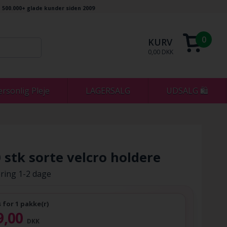
500.000+ glade kunder siden 2009
0
KURV
0,00 DKK
ersonlig Pleje
LAGERSALG
UDSALG 🛍
0 stk sorte velcro holdere
ring 1-2 dage
s for 1 pakke(r)
9,00
DKK