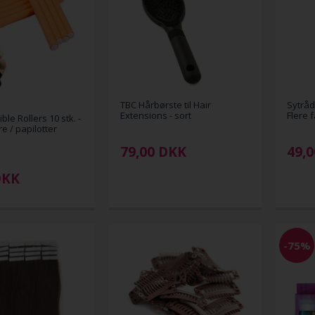
TBC Hårbørste til Hair
Sytråd 
Extensions - sort
Flere 
ble Rollers 10 stk. -
e / papilotter
79,00
DKK
49,0
DKK
-75%