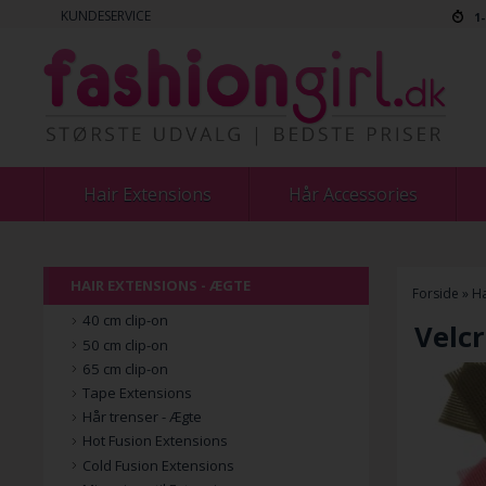
KUNDESERVICE
1
Hair Extensions
Hår Accessories
HAIR EXTENSIONS - ÆGTE
Forside
»
Ha
40 cm clip-on
Velcr
50 cm clip-on
65 cm clip-on
Tape Extensions
Hår trenser - Ægte
Hot Fusion Extensions
Cold Fusion Extensions