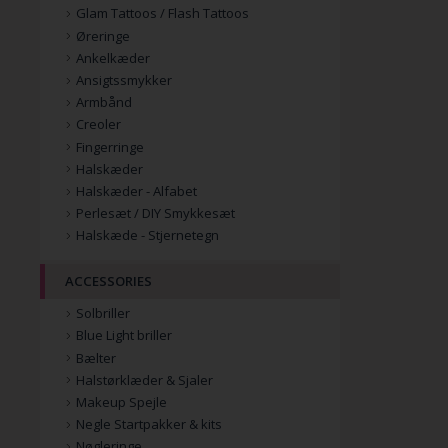
Glam Tattoos / Flash Tattoos
Øreringe
Ankelkæder
Ansigtssmykker
Armbånd
Creoler
Fingerringe
Halskæder
Halskæder - Alfabet
Perlesæt / DIY Smykkesæt
Halskæde - Stjernetegn
ACCESSORIES
Solbriller
Blue Light briller
Bælter
Halstørklæder & Sjaler
Makeup Spejle
Negle Startpakker & kits
Nøgleringe