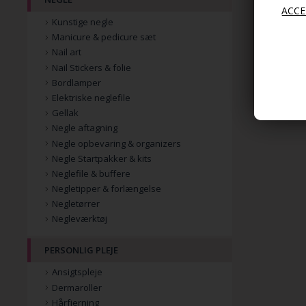
Kunstige negle
Manicure & pedicure sæt
Nail art
Nail Stickers & folie
Bordlamper
Elektriske neglefile
Gellak
Negle aftagning
Negle opbevaring & organizers
Negle Startpakker & kits
Neglefile & buffere
Negletipper & forlængelse
Negletørrer
Negleværktøj
PERSONLIG PLEJE
Ansigtspleje
Dermaroller
Hårfjerning