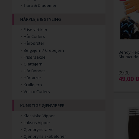
Tiara & Diademer
HÅRPLEJE & STYLING
Frisørartikler
Hår Curlers
Hårbørster
Bølgejern / Crepejern
Bendy Flexi
Skumcurler
Frisørsakse
Glattejern
Hår Bonnet
99,00
49,00
Hårtørrer
Krøllejern
Velcro Curlers
KUNSTIGE ØJENVIPPER
Klassiske Vipper
Luksus Vipper
Øjenbrynsfarve
Øjenbryns skabeloner