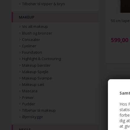
Tilbehør til vipper & bryn
MAKEUP
50 cm tap
Vis alt makeup
Blush og bronzer
599,00
Concealer
Eyeliner
Foundation
Highlight & Contouring
Makeup børster
Makeup Spejle
Makeup Svampe
Makeup sæt
Mascara
Samt
Primer
Hos F
Pudder
stati
Tilbehør til makeup
forbe
Øjenskygge
dig a
at gi
NEGLE