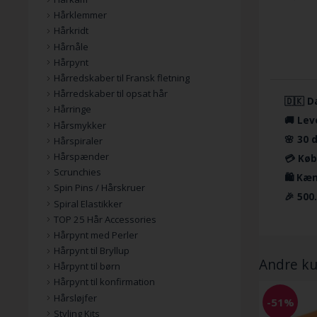
Hårklemmer
Hårkridt
Hårnåle
Hårpynt
Hårredskaber til Fransk fletning
Hårredskaber til opsat hår
🇩🇰 D
Hårringe
🚚 Lev
Hårsmykker
🌸 30 
Hårspiraler
Hårspænder
💳 Køb
Scrunchies
🛍️ Kæ
Spin Pins / Hårskruer
🎉 500
Spiral Elastikker
TOP 25 Hår Accessories
Hårpynt med Perler
Hårpynt til Bryllup
Andre ku
Hårpynt til børn
Hårpynt til konfirmation
Hårsløjfer
-51%
Styling Kits