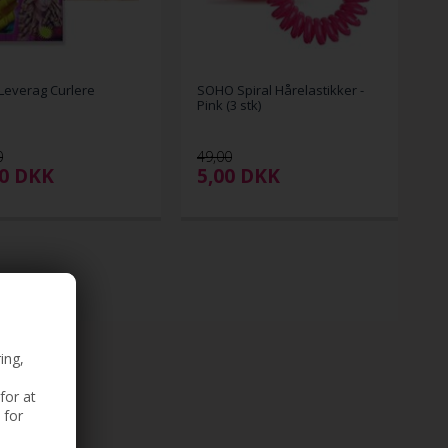
Leverag Curlere
SOHO Spiral Hårelastikker -
Pink (3 stk)
0
49,00
00
DKK
5,00
DKK
ing,
for at
 for