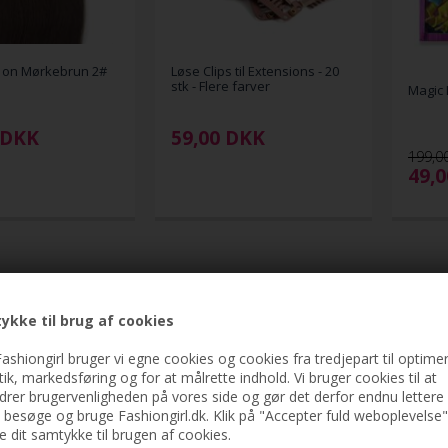
e on Mørkebrun 2#
Løse Clips til Extensions - 20
stk - Flere farver
Magic 
DKK
59,00
DKK
199,0
49,
ykke til brug af cookies
ashiongirl bruger vi egne cookies og cookies fra tredjepart til optimer
stik, markedsføring og for at målrette indhold. Vi bruger cookies til at
drer brugervenligheden på vores side og gør det derfor endnu lettere 
t besøge og bruge Fashiongirl.dk. Klik på "Accepter fuld weboplevelse"
ve dit samtykke til brugen af cookies.