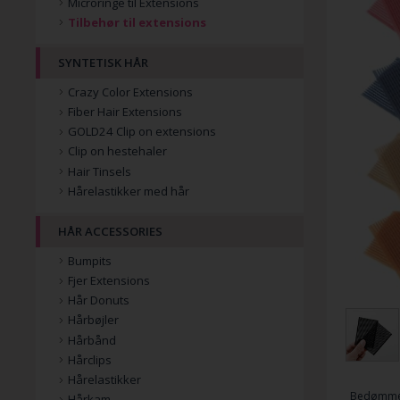
Microringe til Extensions
Tilbehør til extensions
SYNTETISK HÅR
Crazy Color Extensions
Fiber Hair Extensions
GOLD24 Clip on extensions
Clip on hestehaler
Hair Tinsels
Hårelastikker med hår
HÅR ACCESSORIES
Bumpits
Fjer Extensions
Hår Donuts
Hårbøjler
Hårbånd
Hårclips
Hårelastikker
Bedømme
Hårkam