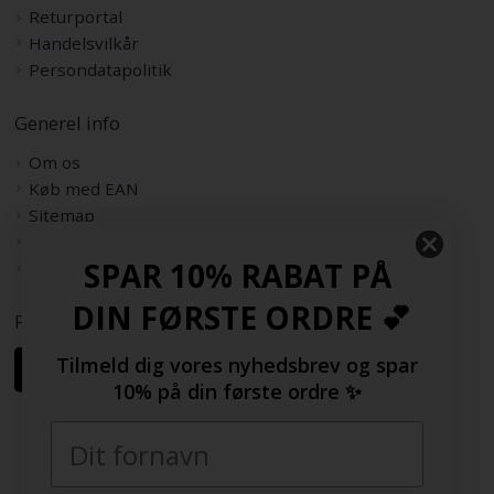
Returportal
Handelsvilkår
Persondatapolitik
Generel info
Om os
Køb med EAN
Sitemap
Rabatkode
SPAR 10% RABAT PÅ
Samarbejdspartnere
DIN FØRSTE ORDRE 💕
Følg os her
Tilmeld dig vores nyhedsbrev og spar
10% på din første ordre ✨