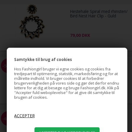
Hestehale Spiral med rhinsten/
Bird Nest Hair Clip - Guld
79,00
DKK
Samtykke til brug af cookies
Hestehale Spiral med rhinsten/
-51%
Bird Nest Hair Clip - Sølv
Hos Fashiongirl bruger vi egne cookies og cookies fra
tredjepart til optimering, statistik, markedsføring og for at
målrette indhold. Vi bruger cookies til at forbedrer
brugervenligheden på vores side og gør det derfor endnu
79,00
lettere for at dig at besøge og bruge Fashiongirl.dk. Klik på
39,00
DKK
"Accepter fuld weboplevelse" for at give dit samtykke til
brugen af cookies.
EZ Combs elastisk hårkam -
-68%
Sort