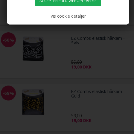
59,00
19,00
DKK
Vis cookie detaljer
EZ Combs elastisk hårkam -
-68%
Sølv
59,00
19,00
DKK
EZ Combs elastisk hårkam -
-68%
Guld
59,00
19,00
DKK