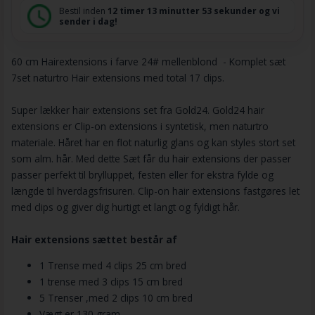
Bestil inden
12 timer
13 minutter
53 sekunder
og vi
sender i dag!
60 cm Hairextensions i farve 24# mellenblond - Komplet sæt
7set naturtro Hair extensions med total 17 clips.
Super lækker hair extensions set fra Gold24. Gold24 hair
extensions er Clip-on extensions i syntetisk, men naturtro
materiale. Håret har en flot naturlig glans og kan styles stort set
som alm. hår. Med dette Sæt får du hair extensions der passer
passer perfekt til brylluppet, festen eller for ekstra fylde og
længde til hverdagsfrisuren. Clip-on hair extensions fastgøres let
med clips og giver dig hurtigt et langt og fyldigt hår.
Hair extensions sættet består af
1 Trense med 4 clips 25 cm bred
1 trense med 3 clips 15 cm bred
5 Trenser ,med 2 clips 10 cm bred
Vægt er 130 gram