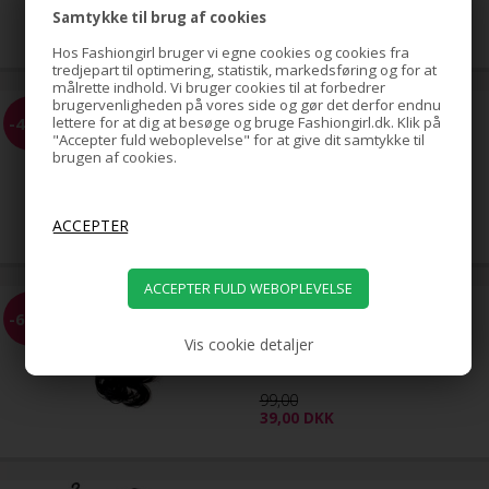
39,00
Samtykke til brug af cookies
29,00
DKK
Hos Fashiongirl bruger vi egne cookies og cookies fra
tredjepart til optimering, statistik, markedsføring og for at
målrette indhold. Vi bruger cookies til at forbedrer
brugervenligheden på vores side og gør det derfor endnu
Topsy Tail - Pakke med 2 stk
-41%
lettere for at dig at besøge og bruge Fashiongirl.dk. Klik på
"Accepter fuld weboplevelse" for at give dit samtykke til
brugen af cookies.
49,00
29,00
DKK
Messy Bun Hårelastik med
-61%
syntetisk hår fl. farver
Vis cookie detaljer
99,00
39,00
DKK