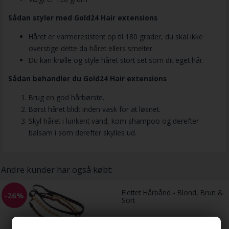
Sådan styler med Gold24 Hair extensions
Håret er varmeresistent op til 180 grader, du skal ikke
overstige dette da håret ellers smelter
Du kan krølle og style håret stort set som dit eget hår.
Sådan behandler du Gold24 Hair extensions
Brug en god hårbørste.
Børst håret blidt inden vask for at løsnet.
Skyl håret i lunkent vand, kom shampoo og derefter
balsam i som derefter skylles ud.
Andre kunder har også købt:
Flettet Hårbånd - Blond, Brun &
-26%
Sort