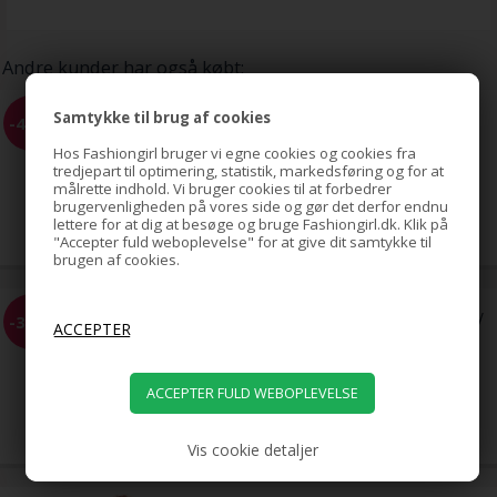
Andre kunder har også købt:
BLAX Hårelastikker 4mm -
Samtykke til brug af cookies
-40%
flere farver
Hos Fashiongirl bruger vi egne cookies og cookies fra
tredjepart til optimering, statistik, markedsføring og for at
målrette indhold. Vi bruger cookies til at forbedrer
65,00
brugervenligheden på vores side og gør det derfor endnu
39,00
DKK
lettere for at dig at besøge og bruge Fashiongirl.dk. Klik på
"Accepter fuld weboplevelse" for at give dit samtykke til
brugen af cookies.
Pony tail Fiber extensions Curly
-35%
Mørkebrun 2#
229,00
149,00
DKK
Vis cookie detaljer