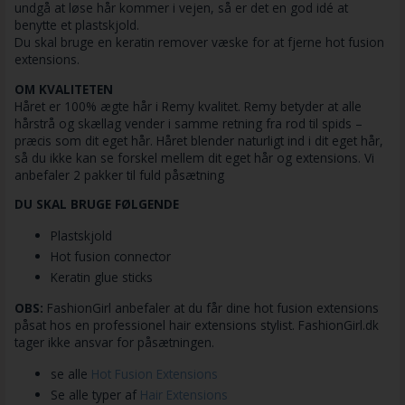
undgå at løse hår kommer i vejen, så er det en god idé at
benytte et plastskjold.
Du skal bruge en keratin remover væske for at fjerne hot fusion
extensions.
OM KVALITETEN
Håret er 100% ægte hår i Remy kvalitet. Remy betyder at alle
hårstrå og skællag vender i samme retning fra rod til spids –
præcis som dit eget hår. Håret blender naturligt ind i dit eget hår,
så du ikke kan se forskel mellem dit eget hår og extensions. Vi
anbefaler 2 pakker til fuld påsætning
DU SKAL BRUGE FØLGENDE
Plastskjold
Hot fusion connector
Keratin glue sticks
OBS:
FashionGirl anbefaler at du får dine hot fusion extensions
påsat hos en professionel hair extensions stylist. FashionGirl.dk
tager ikke ansvar for påsætningen.
se alle
Hot Fusion Extensions
Se alle typer af
Hair Extensions