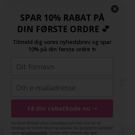
Rabatkode
Samarbejdspartnere
SPAR 10% RABAT PÅ
DIN FØRSTE ORDRE 💕
Følg os her
Tilmeld dig vores nyhedsbrev og spar
10% på din første ordre ✨
Copyright © 2009-2022 | FashionGirl.dk | Gejlhavegård 3, 6000
Kolding, Danmark | Tlf(+45) 20154560 | CVR: 33377002 |
FashionGirl.dk er ejet af HolmeGruppen ApS
DK
|
SE
|
NO
|
FI
|
NL
|
BE
|
DE
|
FR
|
ES
|
COM
|
UK
Få din rabatkode nu ➝
Du bliver tilmeldt vores nyhedsbrev på mail, hvor du vil
modtage de bedste tilbud og nyheder. Du accepterer samtidigt
privatlivspolitik
vores
. Du kan altid afmelde dig igen.