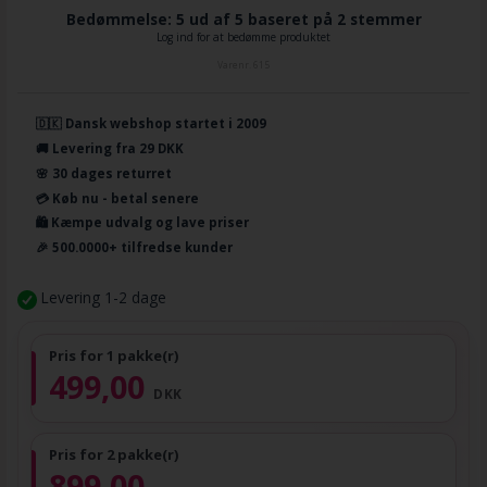
Bedømmelse: 5 ud af 5 baseret på
2
stemmer
Log ind for at bedømme produktet
Varenr.
615
🇩🇰 Dansk webshop startet i 2009
🚚 Levering fra 29 DKK
🌸 30 dages returret
💳 Køb nu - betal senere
🛍️ Kæmpe udvalg og lave priser
🎉 500.0000+ tilfredse kunder
Levering 1-2 dage
Pris for 1 pakke(r)
499,00
DKK
Pris for 2 pakke(r)
899,00